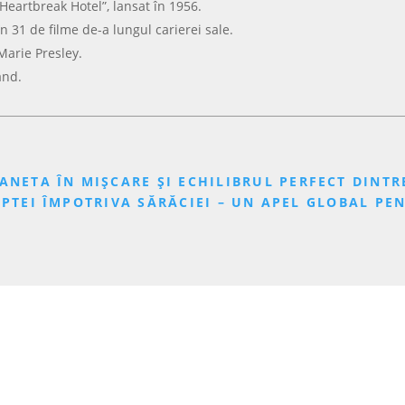
 „Heartbreak Hotel”, lansat în 1956.
 în 31 de filme de-a lungul carierei sale.
 Marie Presley.
and.
ANETA ÎN MIȘCARE ȘI ECHILIBRUL PERFECT DINTRE
LUPTEI ÎMPOTRIVA SĂRĂCIEI – UN APEL GLOBAL PE