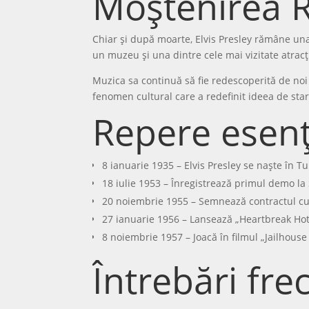
Moștenirea R
Chiar și după moarte, Elvis Presley rămâne una
un muzeu și una dintre cele mai vizitate atracți
Muzica sa continuă să fie redescoperită de noi g
fenomen cultural care a redefinit ideea de star
Repere esenți
8 ianuarie 1935 – Elvis Presley se naște în Tu
18 iulie 1953 – Înregistrează primul demo la
20 noiembrie 1955 – Semnează contractul cu
27 ianuarie 1956 – Lansează „Heartbreak Hot
8 noiembrie 1957 – Joacă în filmul „Jailhouse
Întrebări fre