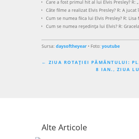
Care a fost primul hit al lui Elvis Presley? R:
Câte filme a realizat Elvis Presley? R: A jucat
Cum se numea fiica lui Elvis Presley? R: Lisa
Cum se numea reședința lui Elvis? R: Gracel
Sursa:
daysoftheyear
• Foto:
youtube
←
ZIUA ROTAȚIEI PĂMÂNTULUI: PL
8 IAN., ZIUA 
Alte Articole