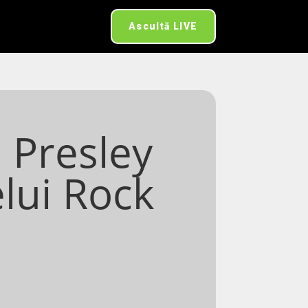
Ascultă LIVE
s Presley
elui Rock