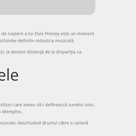
ua de naștere a lui Elvis Presley este un moment
 schimbe definitiv industria muzicală.
zi, la decenii distanță de la dispariția sa.
ele
 stiluri care aveau să-i definească sunetul unic.
n Memphis.
 muzicale, deschizând drumul către o carieră