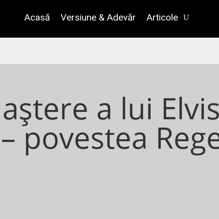
Acasă
Versiune & Adevăr
Articole
aștere a lui Elvi
 – povestea Reg