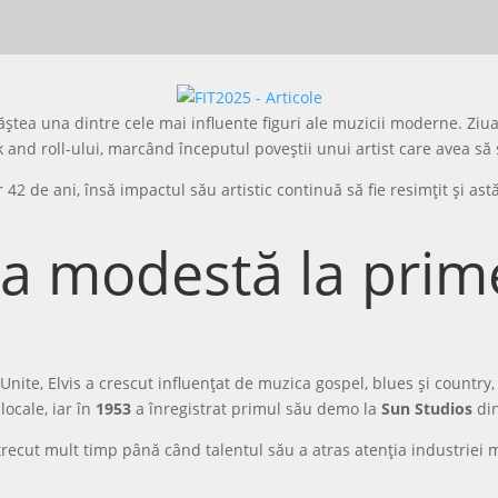
 năștea una dintre cele mai influente figuri ale muzicii moderne. Zi
ck and roll-ului, marcând începutul poveștii unui artist care avea să
r 42 de ani, însă impactul său artistic continuă să fie resimțit și astă
ria modestă la prim
Unite, Elvis a crescut influențat de muzica gospel, blues și country,
locale, iar în
1953
a înregistrat primul său demo la
Sun Studios
di
trecut mult timp până când talentul său a atras atenția industriei