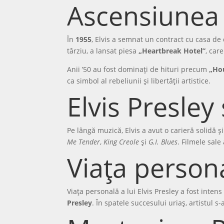
Ascensiunea f
În
1955
, Elvis a semnat un contract cu casa de
târziu, a lansat piesa
„Heartbreak Hotel”
, car
Anii ’50 au fost dominați de hituri precum
„Ho
ca simbol al rebeliunii și libertății artistice.
Elvis Presley
Pe lângă muzică, Elvis a avut o carieră solidă și
Me Tender
,
King Creole
și
G.I. Blues
. Filmele sale
Viața persona
Viața personală a lui Elvis Presley a fost inten
Presley
. În spatele succesului uriaș, artistul