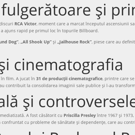
ulgerătoare și pri
 discuri
RCA Victor
, moment care a marcat începutul ascensiunii sa
e a ajuns rapid pe primul loc în topurile Billboard.
und Dog”
,
„All Shook Up”
și
„Jailhouse Rock”
, piese care au defini
 și cinematografia
 în film. A jucat în
31 de producții cinematografice
, printre care s
 au contribuit la consolidarea imaginii sale publice și l-au transform
lă și controversel
s mediatizată. A fost căsătorit cu
Priscilla Presley
între 1967 și 1973,
 s-a confruntat cu probleme de sănătate și dependențe, care au cont