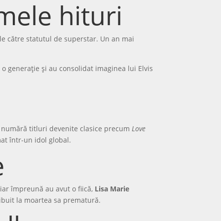
mele hituri
le către statutul de superstar. Un an mai
t o generație și au consolidat imaginea lui Elvis
e numără titluri devenite clasice precum
Love
at într-un idol global.
e
 iar împreună au avut o fiică,
Lisa Marie
ribuit la moartea sa prematură.