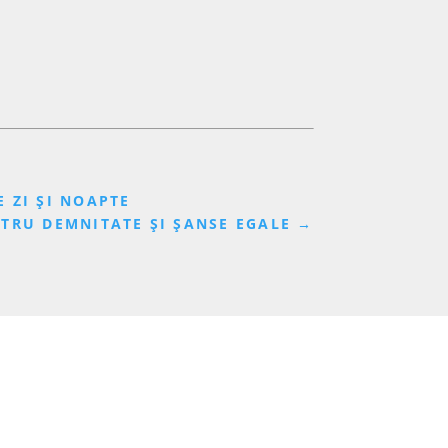
 ZI ȘI NOAPTE
NTRU DEMNITATE ȘI ȘANSE EGALE
→