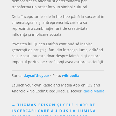
demonstrat că talentul și determinarea pot
transforma un artist într-un simbol cultural.
De la începuturile sale în hip-hop până la succesul în
cinematografie și antreprenoriat, cariera sa
reprezintă o combinație rară de creativitate,
influență și implicare socială.
Povestea lui Queen Latifah continuă să inspire
generații de artiști și fani din întreaga lume, arătând
că succesul nu este doar despre faimă, ci și despre
impactul pozitiv pe care îl poți avea asupra societății.
Sursa:
daysoftheyear
•
Foto
:
wikipedia
Launch your own Radio and Media App on iOS and
Android – No Coding Required. Discover
Radio Mania
←
THOMAS EDISON ȘI CELE 1.000 DE
ÎNCERCĂRI CARE AU DUS LA LUMINĂ