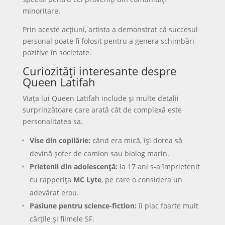
minoritare.
Prin aceste acțiuni, artista a demonstrat că succesul
personal poate fi folosit pentru a genera schimbări
pozitive în societate.
Curiozități interesante despre
Queen Latifah
Viața lui Queen Latifah include și multe detalii
surprinzătoare care arată cât de complexă este
personalitatea sa.
Vise din copilărie:
când era mică, își dorea să
devină șofer de camion sau biolog marin.
Prietenii din adolescență:
la 17 ani s-a împrietenit
cu rapperița
MC Lyte
, pe care o considera un
adevărat erou.
Pasiune pentru science-fiction:
îi plac foarte mult
cărțile și filmele SF.