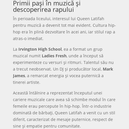
Primii pași în muzică și
descoperirea rapului
În perioada liceului, interesul lui Queen Latifah
pentru muzică a devenit tot mai evident. Cultura hip-
hop era în plină dezvoltare în acei ani, iar stilul rap a
atras-o imediat.
La
Irvington High School
, ea a format un grup
muzical numit
Ladies Fresh
, unde a început să
experimenteze cu versuri și ritmuri. Talentul său nu
a trecut neobservat. Un DJ și producător local,
Mark
James
, a remarcat energia și vocea puternică a
tinerei artiste.
Această întâlnire a reprezentat începutul unei
cariere muzicale care avea să schimbe modul în care
femeile erau percepute în hip-hop. Într-o industrie
dominată de bărbați, Queen Latifah a venit cu un stil
diferit, caracterizat de mesaje puternice, respect de
sine și empatie pentru comunitate.