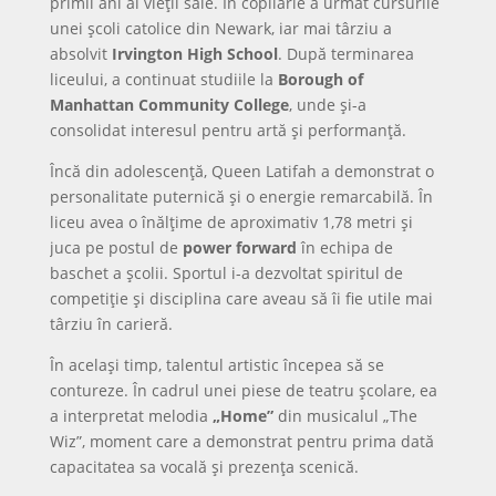
primii ani ai vieții sale. În copilărie a urmat cursurile
unei școli catolice din Newark, iar mai târziu a
absolvit
Irvington High School
. După terminarea
liceului, a continuat studiile la
Borough of
Manhattan Community College
, unde și-a
consolidat interesul pentru artă și performanță.
Încă din adolescență, Queen Latifah a demonstrat o
personalitate puternică și o energie remarcabilă. În
liceu avea o înălțime de aproximativ 1,78 metri și
juca pe postul de
power forward
în echipa de
baschet a școlii. Sportul i-a dezvoltat spiritul de
competiție și disciplina care aveau să îi fie utile mai
târziu în carieră.
În același timp, talentul artistic începea să se
contureze. În cadrul unei piese de teatru școlare, ea
a interpretat melodia
„Home”
din musicalul „The
Wiz”, moment care a demonstrat pentru prima dată
capacitatea sa vocală și prezența scenică.