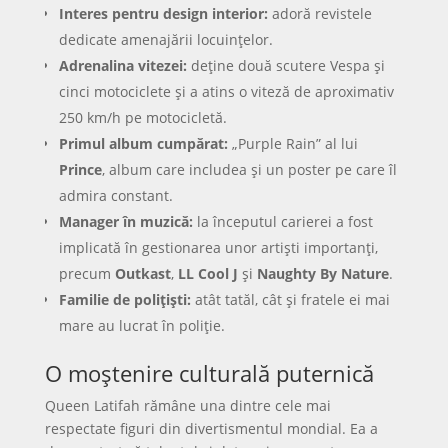
Interes pentru design interior:
adoră revistele
dedicate amenajării locuințelor.
Adrenalina vitezei:
deține două scutere Vespa și
cinci motociclete și a atins o viteză de aproximativ
250 km/h pe motocicletă.
Primul album cumpărat:
„Purple Rain” al lui
Prince
, album care includea și un poster pe care îl
admira constant.
Manager în muzică:
la începutul carierei a fost
implicată în gestionarea unor artiști importanți,
precum
Outkast
,
LL Cool J
și
Naughty By Nature
.
Familie de polițiști:
atât tatăl, cât și fratele ei mai
mare au lucrat în poliție.
O moștenire culturală puternică
Queen Latifah rămâne una dintre cele mai
respectate figuri din divertismentul mondial. Ea a