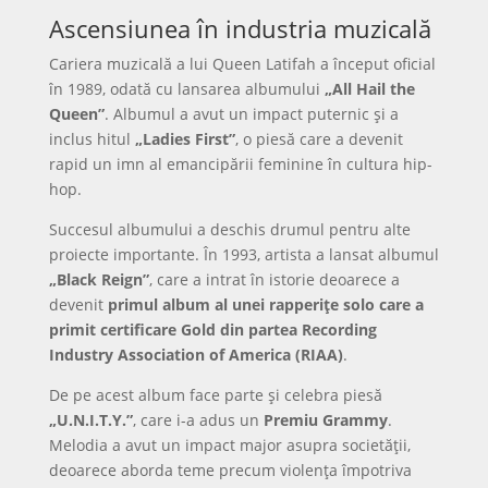
Ascensiunea în industria muzicală
Cariera muzicală a lui Queen Latifah a început oficial
în 1989, odată cu lansarea albumului
„All Hail the
Queen”
. Albumul a avut un impact puternic și a
inclus hitul
„Ladies First”
, o piesă care a devenit
rapid un imn al emancipării feminine în cultura hip-
hop.
Succesul albumului a deschis drumul pentru alte
proiecte importante. În 1993, artista a lansat albumul
„Black Reign”
, care a intrat în istorie deoarece a
devenit
primul album al unei rapperițe solo care a
primit certificare Gold din partea Recording
Industry Association of America (RIAA)
.
De pe acest album face parte și celebra piesă
„U.N.I.T.Y.”
, care i-a adus un
Premiu Grammy
.
Melodia a avut un impact major asupra societății,
deoarece aborda teme precum violența împotriva