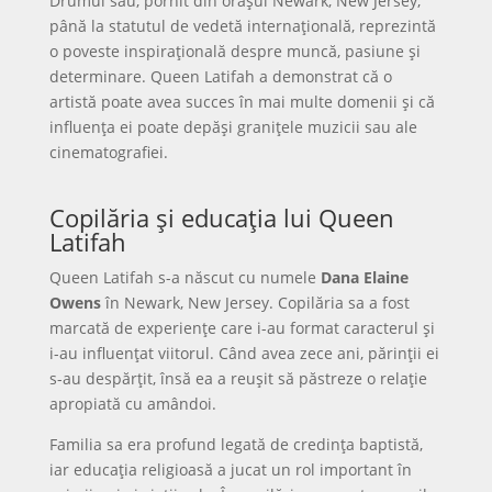
Drumul său, pornit din orașul Newark, New Jersey,
până la statutul de vedetă internațională, reprezintă
o poveste inspirațională despre muncă, pasiune și
determinare. Queen Latifah a demonstrat că o
artistă poate avea succes în mai multe domenii și că
influența ei poate depăși granițele muzicii sau ale
cinematografiei.
Copilăria și educația lui Queen
Latifah
Queen Latifah s-a născut cu numele
Dana Elaine
Owens
în Newark, New Jersey. Copilăria sa a fost
marcată de experiențe care i-au format caracterul și
i-au influențat viitorul. Când avea zece ani, părinții ei
s-au despărțit, însă ea a reușit să păstreze o relație
apropiată cu amândoi.
Familia sa era profund legată de credința baptistă,
iar educația religioasă a jucat un rol important în