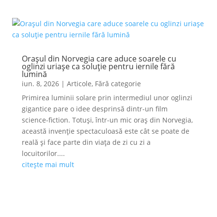
Orașul din Norvegia care aduce soarele cu
oglinzi uriașe ca soluție pentru iernile fără
lumină
iun. 8, 2026
|
Articole
,
Fără categorie
Primirea luminii solare prin intermediul unor oglinzi
gigantice pare o idee desprinsă dintr-un film
science-fiction. Totuși, într-un mic oraș din Norvegia,
această invenție spectaculoasă este cât se poate de
reală și face parte din viața de zi cu zi a
locuitorilor....
citește mai mult