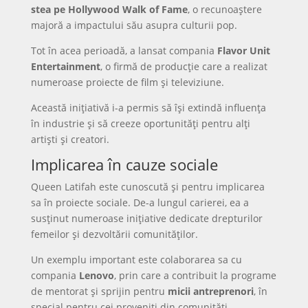
stea pe Hollywood Walk of Fame
, o recunoaștere
majoră a impactului său asupra culturii pop.
Tot în acea perioadă, a lansat compania
Flavor Unit
Entertainment
, o firmă de producție care a realizat
numeroase proiecte de film și televiziune.
Această inițiativă i-a permis să își extindă influența
în industrie și să creeze oportunități pentru alți
artiști și creatori.
Implicarea în cauze sociale
Queen Latifah este cunoscută și pentru implicarea
sa în proiecte sociale. De-a lungul carierei, ea a
susținut numeroase inițiative dedicate drepturilor
femeilor și dezvoltării comunităților.
Un exemplu important este colaborarea sa cu
compania
Lenovo
, prin care a contribuit la programe
de mentorat și sprijin pentru
micii antreprenori
, în
special pentru cei proveniți din comunități