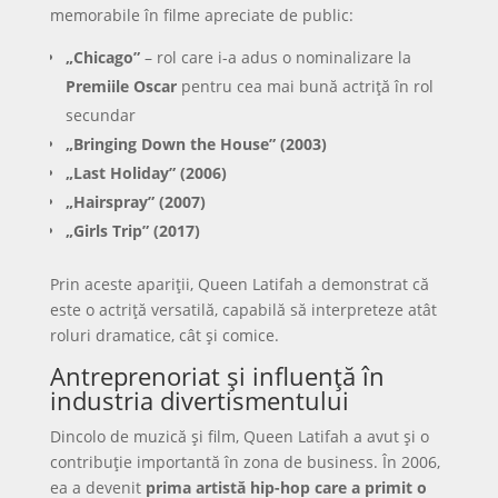
memorabile în filme apreciate de public:
„Chicago”
– rol care i-a adus o nominalizare la
Premiile Oscar
pentru cea mai bună actriță în rol
secundar
„Bringing Down the House” (2003)
„Last Holiday” (2006)
„Hairspray” (2007)
„Girls Trip” (2017)
Prin aceste apariții, Queen Latifah a demonstrat că
este o actriță versatilă, capabilă să interpreteze atât
roluri dramatice, cât și comice.
Antreprenoriat și influență în
industria divertismentului
Dincolo de muzică și film, Queen Latifah a avut și o
contribuție importantă în zona de business. În 2006,
ea a devenit
prima artistă hip-hop care a primit o