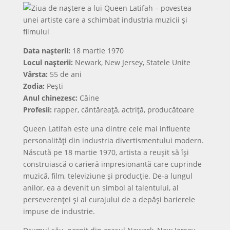
Data nașterii:
18 martie 1970
Locul nașterii:
Newark, New Jersey, Statele Unite
Vârsta:
55 de ani
Zodia:
Pești
Anul chinezesc:
Câine
Profesii:
rapper, cântăreață, actriță, producătoare
Queen Latifah este una dintre cele mai influente
personalități din industria divertismentului modern.
Născută pe 18 martie 1970, artista a reușit să își
construiască o carieră impresionantă care cuprinde
muzică, film, televiziune și producție. De-a lungul
anilor, ea a devenit un simbol al talentului, al
perseverenței și al curajului de a depăși barierele
impuse de industrie.