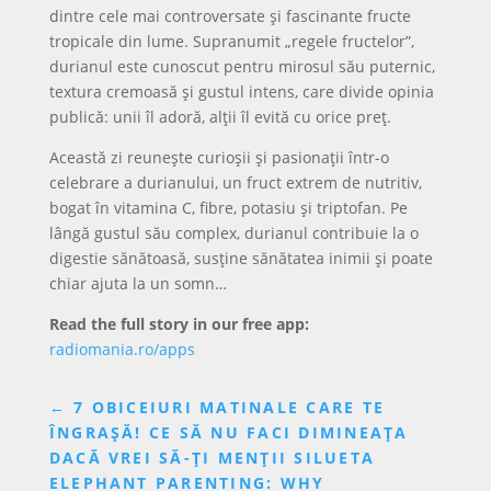
dintre cele mai controversate și fascinante fructe
tropicale din lume. Supranumit „regele fructelor”,
durianul este cunoscut pentru mirosul său puternic,
textura cremoasă și gustul intens, care divide opinia
publică: unii îl adoră, alții îl evită cu orice preț.
Această zi reunește curioșii și pasionații într-o
celebrare a durianului, un fruct extrem de nutritiv,
bogat în vitamina C, fibre, potasiu și triptofan. Pe
lângă gustul său complex, durianul contribuie la o
digestie sănătoasă, susține sănătatea inimii și poate
chiar ajuta la un somn…
Read the full story in our free app:
radiomania.ro/apps
←
7 OBICEIURI MATINALE CARE TE
ÎNGRAȘĂ! CE SĂ NU FACI DIMINEAȚA
DACĂ VREI SĂ-ȚI MENȚII SILUETA
ELEPHANT PARENTING: WHY