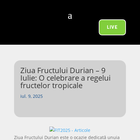
LIVE
Ziua Fructului Durian – 9
Iulie: O celebrare a regelui
fructelor tropicale
iul. 9, 2025
Ziua Fructului Durian este o ocazie dedicată unuia