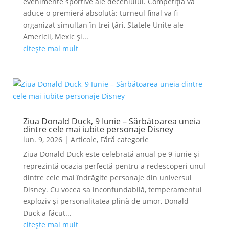
evenimente sportive ale deceniului. Competiția va
aduce o premieră absolută: turneul final va fi
organizat simultan în trei țări, Statele Unite ale
Americii, Mexic și...
citește mai mult
Ziua Donald Duck, 9 Iunie – Sărbătoarea uneia
dintre cele mai iubite personaje Disney
iun. 9, 2026
|
Articole
,
Fără categorie
Ziua Donald Duck este celebrată anual pe 9 iunie și
reprezintă ocazia perfectă pentru a redescoperi unul
dintre cele mai îndrăgite personaje din universul
Disney. Cu vocea sa inconfundabilă, temperamentul
exploziv și personalitatea plină de umor, Donald
Duck a făcut...
citește mai mult