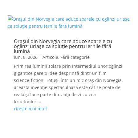
Orașul din Norvegia care aduce soarele cu
oglinzi uriașe ca soluție pentru iernile fără
lumină
iun. 8, 2026
|
Articole
,
Fără categorie
Primirea luminii solare prin intermediul unor oglinzi
gigantice pare o idee desprinsă dintr-un film
science-fiction. Totuși, într-un mic oraș din Norvegia,
această invenție spectaculoasă este cât se poate de
reală și face parte din viața de zi cu zi a
locuitorilor....
citește mai mult