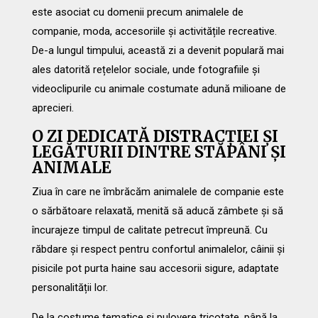
este asociat cu domenii precum animalele de
companie, moda, accesoriile și activitățile recreative.
De-a lungul timpului, această zi a devenit populară mai
ales datorită rețelelor sociale, unde fotografiile și
videoclipurile cu animale costumate adună milioane de
aprecieri.
O ZI DEDICATĂ DISTRACȚIEI ȘI
LEGĂTURII DINTRE STĂPÂNI ȘI
ANIMALE
Ziua în care ne îmbrăcăm animalele de companie este
o sărbătoare relaxată, menită să aducă zâmbete și să
încurajeze timpul de calitate petrecut împreună. Cu
răbdare și respect pentru confortul animalelor, câinii și
pisicile pot purta haine sau accesorii sigure, adaptate
personalității lor.
De la costume tematice și pulovere tricotate, până la