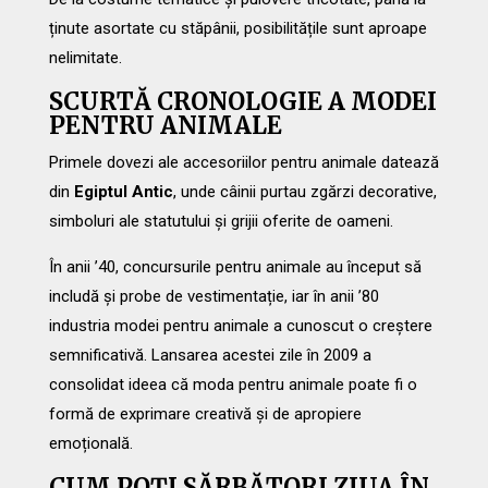
ținute asortate cu stăpânii, posibilitățile sunt aproape
nelimitate.
SCURTĂ CRONOLOGIE A MODEI
PENTRU ANIMALE
Primele dovezi ale accesoriilor pentru animale datează
din
Egiptul Antic
, unde câinii purtau zgărzi decorative,
simboluri ale statutului și grijii oferite de oameni.
În anii ’40, concursurile pentru animale au început să
includă și probe de vestimentație, iar în anii ’80
industria modei pentru animale a cunoscut o creștere
semnificativă. Lansarea acestei zile în 2009 a
consolidat ideea că moda pentru animale poate fi o
formă de exprimare creativă și de apropiere
emoțională.
CUM POȚI SĂRBĂTORI ZIUA ÎN