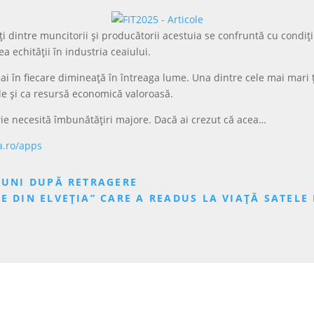
 dintre muncitorii și producătorii acestuia se confruntă cu condiții 
a echității în industria ceaiului.
eai în fiecare dimineață în întreaga lume. Una dintre cele mai mari 
le și ca resursă economică valoroasă.
rie necesită îmbunătățiri majore. Dacă ai crezut că acea…
a.ro/apps
LUNI DUPĂ RETRAGERE
E DIN ELVEȚIA” CARE A READUS LA VIAȚĂ SATELE