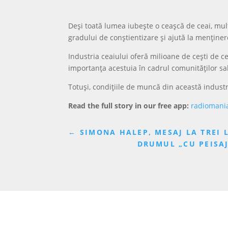
Deși toată lumea iubește o ceașcă de ceai, mulți
gradului de conștientizare și ajută la menținere
Industria ceaiului oferă milioane de cești de c
importanța acestuia în cadrul comunităților sa
Totuși, condițiile de muncă din această indust
Read the full story in our free app:
radiomani
←
SIMONA HALEP, MESAJ LA TREI 
DRUMUL „CU PEISAJ