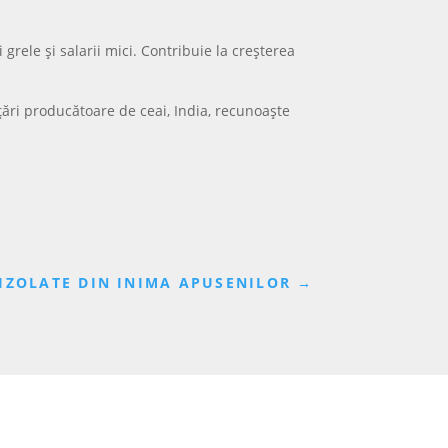
grele și salarii mici. Contribuie la creșterea
țări producătoare de ceai, India, recunoaște
 IZOLATE DIN INIMA APUSENILOR
→