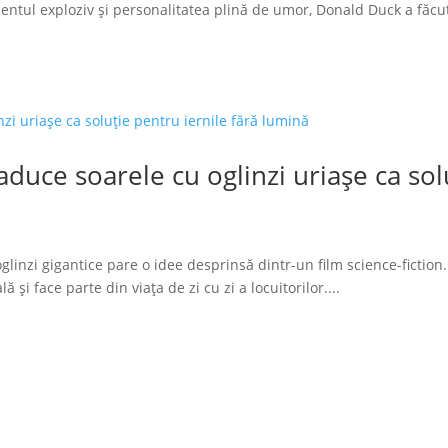
tul exploziv și personalitatea plină de umor, Donald Duck a făcut
duce soarele cu oglinzi uriașe ca solu
glinzi gigantice pare o idee desprinsă dintr-un film science-fiction.
 și face parte din viața de zi cu zi a locuitorilor....