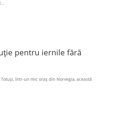
...
ție pentru iernile fără
 Totuși, într-un mic oraș din Norvegia, această