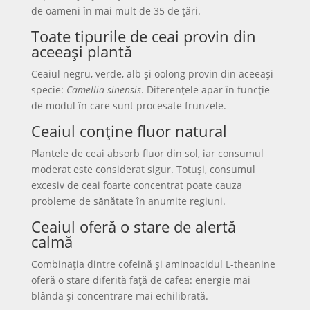
de oameni în mai mult de 35 de țări.
Toate tipurile de ceai provin din
aceeași plantă
Ceaiul negru, verde, alb și oolong provin din aceeași
specie:
Camellia sinensis
. Diferențele apar în funcție
de modul în care sunt procesate frunzele.
Ceaiul conține fluor natural
Plantele de ceai absorb fluor din sol, iar consumul
moderat este considerat sigur. Totuși, consumul
excesiv de ceai foarte concentrat poate cauza
probleme de sănătate în anumite regiuni.
Ceaiul oferă o stare de alertă
calmă
Combinația dintre cofeină și aminoacidul L-theanine
oferă o stare diferită față de cafea: energie mai
blândă și concentrare mai echilibrată.