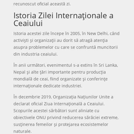
recunoscut oficial această zi.
Istoria Zilei Internaționale a
Ceaiului
Istoria acestei zile începe în 2005, în New Delhi, când
activiști și organizații au dorit să atragă atenția
asupra problemelor cu care se confruntă muncitorii
din industria ceaiului.
În anii următori, evenimentul s-a extins în Sri Lanka,
Nepal și alte țări importante pentru producția
mondială de ceai, fiind organizate și conferințe
internaționale dedicate industriei.
În decembrie 2019, Organizația Națiunilor Unite a
declarat oficial Ziua Internațională a Ceaiului.
Scopurile acestei sărbători sunt aliniate cu
obiectivele ONU privind reducerea sărăciei extreme,
susținerea femeilor și protejarea ecosistemelor
naturale.