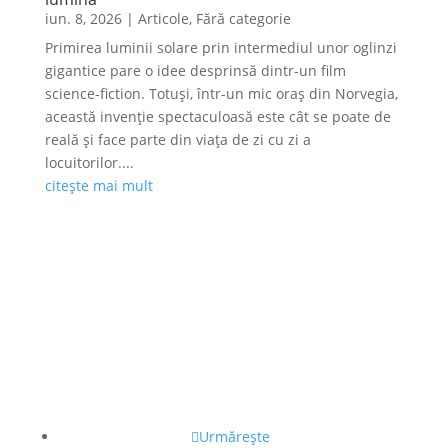
iun. 8, 2026
|
Articole
,
Fără categorie
Primirea luminii solare prin intermediul unor oglinzi
gigantice pare o idee desprinsă dintr-un film
science-fiction. Totuși, într-un mic oraș din Norvegia,
această invenție spectaculoasă este cât se poate de
reală și face parte din viața de zi cu zi a
locuitorilor....
citește mai mult
Urmărește