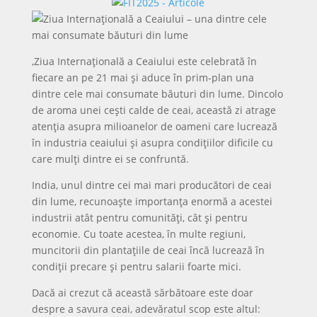
,Ziua Internațională a Ceaiului este celebrată în
fiecare an pe 21 mai și aduce în prim-plan una
dintre cele mai consumate băuturi din lume. Dincolo
de aroma unei cești calde de ceai, această zi atrage
atenția asupra milioanelor de oameni care lucrează
în industria ceaiului și asupra condițiilor dificile cu
care mulți dintre ei se confruntă.
India, unul dintre cei mai mari producători de ceai
din lume, recunoaște importanța enormă a acestei
industrii atât pentru comunități, cât și pentru
economie. Cu toate acestea, în multe regiuni,
muncitorii din plantațiile de ceai încă lucrează în
condiții precare și pentru salarii foarte mici.
Dacă ai crezut că această sărbătoare este doar
despre a savura ceai, adevăratul scop este altul: