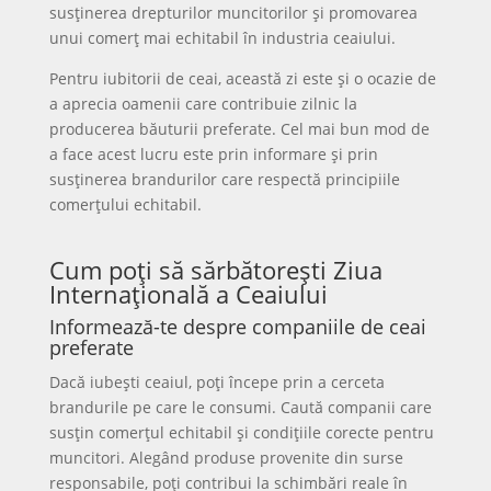
susținerea drepturilor muncitorilor și promovarea
unui comerț mai echitabil în industria ceaiului.
Pentru iubitorii de ceai, această zi este și o ocazie de
a aprecia oamenii care contribuie zilnic la
producerea băuturii preferate. Cel mai bun mod de
a face acest lucru este prin informare și prin
susținerea brandurilor care respectă principiile
comerțului echitabil.
Cum poți să sărbătorești Ziua
Internațională a Ceaiului
Informează-te despre companiile de ceai
preferate
Dacă iubești ceaiul, poți începe prin a cerceta
brandurile pe care le consumi. Caută companii care
susțin comerțul echitabil și condițiile corecte pentru
muncitori. Alegând produse provenite din surse
responsabile, poți contribui la schimbări reale în