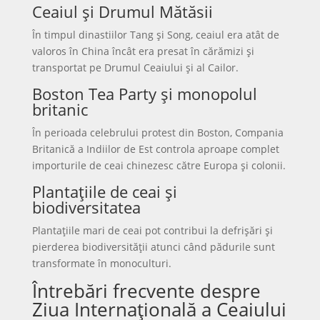
Ceaiul și Drumul Mătăsii
În timpul dinastiilor Tang și Song, ceaiul era atât de
valoros în China încât era presat în cărămizi și
transportat pe Drumul Ceaiului și al Cailor.
Boston Tea Party și monopolul
britanic
În perioada celebrului protest din Boston, Compania
Britanică a Indiilor de Est controla aproape complet
importurile de ceai chinezesc către Europa și colonii.
Plantațiile de ceai și
biodiversitatea
Plantațiile mari de ceai pot contribui la defrișări și
pierderea biodiversității atunci când pădurile sunt
transformate în monoculturi.
Întrebări frecvente despre
Ziua Internațională a Ceaiului