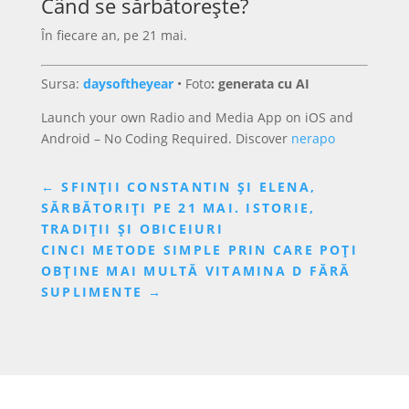
Când se sărbătorește?
În fiecare an, pe 21 mai.
Sursa:
daysoftheyear
•
Foto
: generata cu AI
Launch your own Radio and Media App on iOS and
Android – No Coding Required. Discover
nerapo
←
SFINȚII CONSTANTIN ȘI ELENA,
SĂRBĂTORIȚI PE 21 MAI. ISTORIE,
TRADIȚII ȘI OBICEIURI
CINCI METODE SIMPLE PRIN CARE POȚI
OBȚINE MAI MULTĂ VITAMINA D FĂRĂ
SUPLIMENTE
→