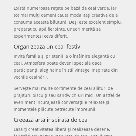
Există numeroase rețete pe bază de ceai verde, iar
tot mai mulți oameni caută modalități creative de a
consuma această băutură. Deși este excelent simplu,
preparat cu apă fierbinte, uneori merită să
experimentezi ceva diferit.
Organizează un ceai festiv
Invită familia și prietenii la o întâlnire elegantă cu
ceai. Atmosfera poate deveni specială dacă
participanții aleg haine în stil vintage, inspirate din
vechile ceainării.
Servește mai multe sortimente de ceai alături de
prăjituri, biscuiți sau sandwich-uri mici. Un astfel de
eveniment încurajează conversațiile relaxate și
momentele plăcute petrecute împreună.
Creează artă inspirată de ceai
Lasă-ți creativitatea liberă și realizează desene,