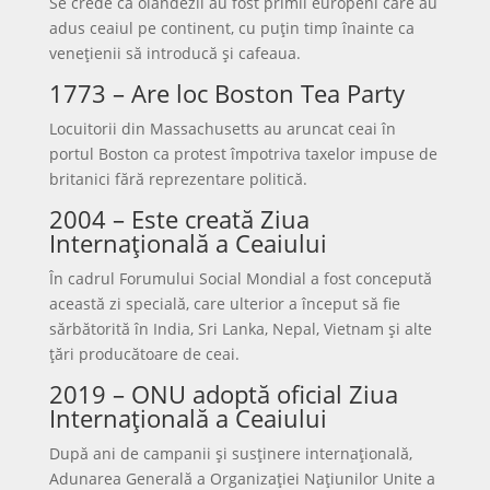
Se crede că olandezii au fost primii europeni care au
adus ceaiul pe continent, cu puțin timp înainte ca
venețienii să introducă și cafeaua.
1773 – Are loc Boston Tea Party
Locuitorii din Massachusetts au aruncat ceai în
portul Boston ca protest împotriva taxelor impuse de
britanici fără reprezentare politică.
2004 – Este creată Ziua
Internațională a Ceaiului
În cadrul Forumului Social Mondial a fost concepută
această zi specială, care ulterior a început să fie
sărbătorită în India, Sri Lanka, Nepal, Vietnam și alte
țări producătoare de ceai.
2019 – ONU adoptă oficial Ziua
Internațională a Ceaiului
După ani de campanii și susținere internațională,
Adunarea Generală a Organizației Națiunilor Unite a