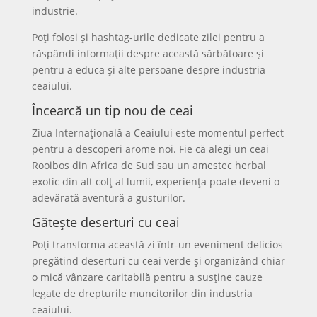
industrie.
Poți folosi și hashtag-urile dedicate zilei pentru a
răspândi informații despre această sărbătoare și
pentru a educa și alte persoane despre industria
ceaiului.
Încearcă un tip nou de ceai
Ziua Internațională a Ceaiului este momentul perfect
pentru a descoperi arome noi. Fie că alegi un ceai
Rooibos din Africa de Sud sau un amestec herbal
exotic din alt colț al lumii, experiența poate deveni o
adevărată aventură a gusturilor.
Gătește deserturi cu ceai
Poți transforma această zi într-un eveniment delicios
pregătind deserturi cu ceai verde și organizând chiar
o mică vânzare caritabilă pentru a susține cauze
legate de drepturile muncitorilor din industria
ceaiului.