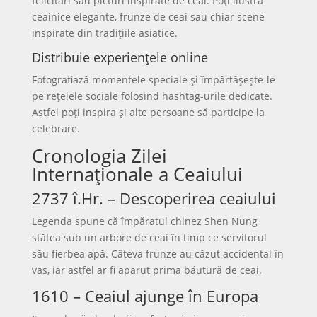
felicitări sau picturi inspirate de ceai. Poți ilustra
ceainice elegante, frunze de ceai sau chiar scene
inspirate din tradițiile asiatice.
Distribuie experiențele online
Fotografiază momentele speciale și împărtășește-le
pe rețelele sociale folosind hashtag-urile dedicate.
Astfel poți inspira și alte persoane să participe la
celebrare.
Cronologia Zilei
Internaționale a Ceaiului
2737 î.Hr. – Descoperirea ceaiului
Legenda spune că împăratul chinez Shen Nung
stătea sub un arbore de ceai în timp ce servitorul
său fierbea apă. Câteva frunze au căzut accidental în
vas, iar astfel ar fi apărut prima băutură de ceai.
1610 – Ceaiul ajunge în Europa