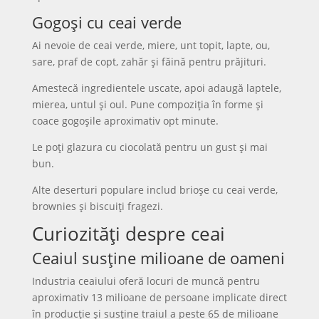
Gogoși cu ceai verde
Ai nevoie de ceai verde, miere, unt topit, lapte, ou,
sare, praf de copt, zahăr și făină pentru prăjituri.
Amestecă ingredientele uscate, apoi adaugă laptele,
mierea, untul și oul. Pune compoziția în forme și
coace gogoșile aproximativ opt minute.
Le poți glazura cu ciocolată pentru un gust și mai
bun.
Alte deserturi populare includ brioșe cu ceai verde,
brownies și biscuiți fragezi.
Curiozități despre ceai
Ceaiul susține milioane de oameni
Industria ceaiului oferă locuri de muncă pentru
aproximativ 13 milioane de persoane implicate direct
în producție și susține traiul a peste 65 de milioane