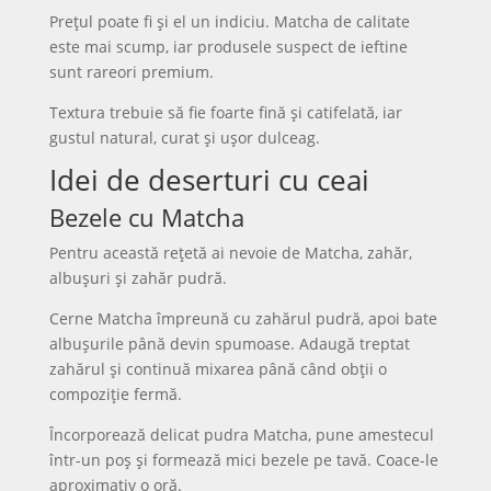
Prețul poate fi și el un indiciu. Matcha de calitate
este mai scump, iar produsele suspect de ieftine
sunt rareori premium.
Textura trebuie să fie foarte fină și catifelată, iar
gustul natural, curat și ușor dulceag.
Idei de deserturi cu ceai
Bezele cu Matcha
Pentru această rețetă ai nevoie de Matcha, zahăr,
albușuri și zahăr pudră.
Cerne Matcha împreună cu zahărul pudră, apoi bate
albușurile până devin spumoase. Adaugă treptat
zahărul și continuă mixarea până când obții o
compoziție fermă.
Încorporează delicat pudra Matcha, pune amestecul
într-un poș și formează mici bezele pe tavă. Coace-le
aproximativ o oră.