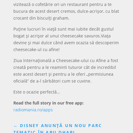
vizitează o cofetărie ori un restaurant pentru a te
bucura de acest desert cremos, dulce-acrișor, cu blat
crocant din biscuiți graham.
Puține lucruri în viață sunt mai iubite decât gustul
bogat și acrișor al unui cheesecake savuros.Viața
devine și mai dulce când avem ocazia să descoperim
cheesecake-ul cu afine!
Ziua Internațională a Cheesecake-ului cu Afine a fost
creată pentru a le reaminti tuturor cât de incredibil
este acest desert și pentru a le oferi „permisiunea
oficială” de a-l sărbători cum se cuvine.
Este o ocazie perfectă…
Read the full story in our free app:
radiomania.ro/apps
←
DISNEY ANUNȚĂ UN NOU PARC
TEMATIC ÎN ABU DHABI