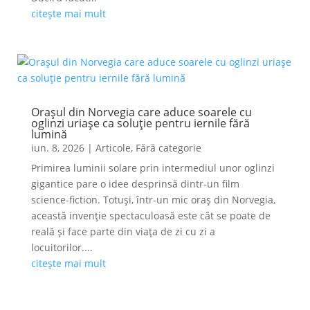
citește mai mult
Orașul din Norvegia care aduce soarele cu
oglinzi uriașe ca soluție pentru iernile fără
lumină
iun. 8, 2026
|
Articole
,
Fără categorie
Primirea luminii solare prin intermediul unor oglinzi
gigantice pare o idee desprinsă dintr-un film
science-fiction. Totuși, într-un mic oraș din Norvegia,
această invenție spectaculoasă este cât se poate de
reală și face parte din viața de zi cu zi a
locuitorilor....
citește mai mult