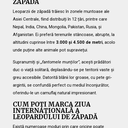
ZĂPADĂ
Leoparzii de zăpadă trăiesc în zonele muntoase ale
Asiei Centrale, fiind distribuiți în 12 țări, printre care
Nepal, India, China, Mongolia, Pakistan, Rusia, și
Afganistan. Ei preferă terenurile stâncoase, abrupte, la
altitudini cuprinse între
3.000 și 4.500 de metri
, acolo
unde puține alte animale pot supraviețui.
Supranumiți și
„fantomele munților”
, acești prădători
duc o viață solitară, deplasându-se pe teritorii vaste și
greu accesibile. Datorită blănii lor groase, cu pete gri-
argintii, se confundă perfect cu mediul înconjurător,
oferindu-le un camuflaj natural impresionant.
CUM POȚI MARCA ZIUA
INTERNAȚIONALĂ A
LEOPARDULUI DE ZĂPADĂ
Există numeroase moduri prin care oricine poate