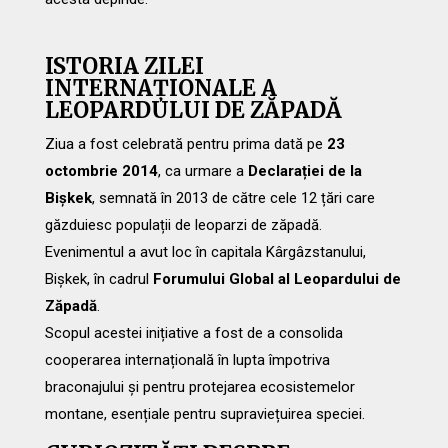
ISTORIA ZILEI
INTERNAȚIONALE A
LEOPARDULUI DE ZĂPADĂ
Ziua a fost celebrată pentru prima dată pe
23
octombrie 2014
, ca urmare a
Declarației de la
Bișkek
, semnată în 2013 de către cele 12 țări care
găzduiesc populații de leoparzi de zăpadă.
Evenimentul a avut loc în capitala Kârgâzstanului,
Bișkek, în cadrul
Forumului Global al Leopardului de
Zăpadă
.
Scopul acestei inițiative a fost de a consolida
cooperarea internațională în lupta împotriva
braconajului și pentru protejarea ecosistemelor
montane, esențiale pentru supraviețuirea speciei.