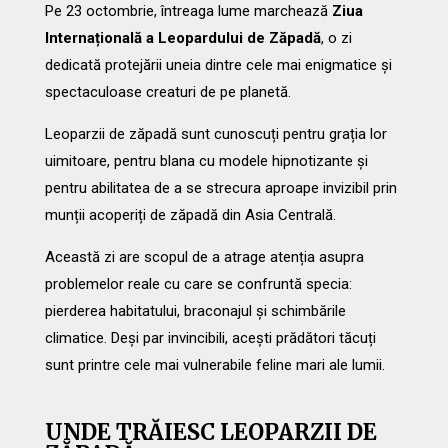
Pe 23 octombrie, întreaga lume marchează
Ziua
Internațională a Leopardului de Zăpadă
, o zi
dedicată protejării uneia dintre cele mai enigmatice și
spectaculoase creaturi de pe planetă.
Leoparzii de zăpadă sunt cunoscuți pentru grația lor
uimitoare, pentru blana cu modele hipnotizante și
pentru abilitatea de a se strecura aproape invizibil prin
munții acoperiți de zăpadă din Asia Centrală.
Această zi are scopul de a atrage atenția asupra
problemelor reale cu care se confruntă specia:
pierderea habitatului, braconajul și schimbările
climatice. Deși par invincibili, acești prădători tăcuți
sunt printre cele mai vulnerabile feline mari ale lumii.
UNDE TRĂIESC LEOPARZII DE