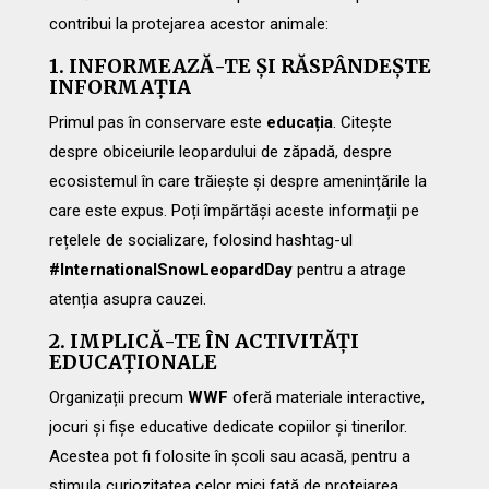
contribui la protejarea acestor animale:
1. INFORMEAZĂ-TE ȘI RĂSPÂNDEȘTE
INFORMAȚIA
Primul pas în conservare este
educația
. Citește
despre obiceiurile leopardului de zăpadă, despre
ecosistemul în care trăiește și despre amenințările la
care este expus. Poți împărtăși aceste informații pe
rețelele de socializare, folosind hashtag-ul
#InternationalSnowLeopardDay
pentru a atrage
atenția asupra cauzei.
2. IMPLICĂ-TE ÎN ACTIVITĂȚI
EDUCAȚIONALE
Organizații precum
WWF
oferă materiale interactive,
jocuri și fișe educative dedicate copiilor și tinerilor.
Acestea pot fi folosite în școli sau acasă, pentru a
stimula curiozitatea celor mici față de protejarea