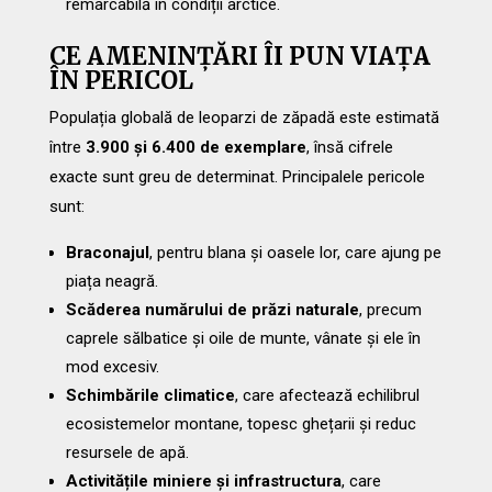
remarcabilă în condiții arctice.
CE AMENINȚĂRI ÎI PUN VIAȚA
ÎN PERICOL
Populația globală de leoparzi de zăpadă este estimată
între
3.900 și 6.400 de exemplare
, însă cifrele
exacte sunt greu de determinat. Principalele pericole
sunt:
Braconajul
, pentru blana și oasele lor, care ajung pe
piața neagră.
Scăderea numărului de prăzi naturale
, precum
caprele sălbatice și oile de munte, vânate și ele în
mod excesiv.
Schimbările climatice
, care afectează echilibrul
ecosistemelor montane, topesc ghețarii și reduc
resursele de apă.
Activitățile miniere și infrastructura
, care