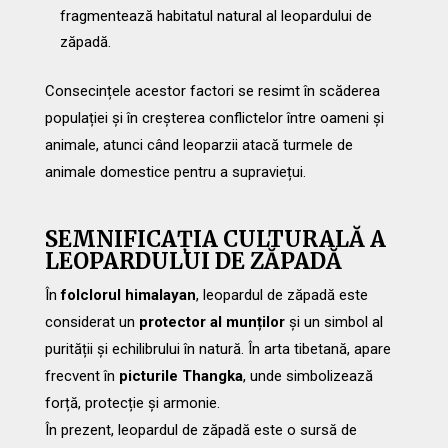
fragmentează habitatul natural al leopardului de
zăpadă.
Consecințele acestor factori se resimt în scăderea
populației și în creșterea conflictelor între oameni și
animale, atunci când leoparzii atacă turmele de
animale domestice pentru a supraviețui.
SEMNIFICAȚIA CULTURALĂ A
LEOPARDULUI DE ZĂPADĂ
În
folclorul himalayan
, leopardul de zăpadă este
considerat un
protector al munților
și un simbol al
purității și echilibrului în natură. În arta tibetană, apare
frecvent în
picturile Thangka
, unde simbolizează
forță, protecție și armonie.
În prezent, leopardul de zăpadă este o sursă de