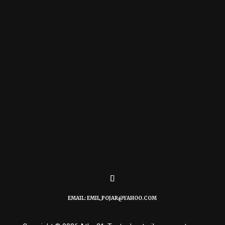
Norvegia, această invenție spectaculoasă este cât
se poate de reală și face parte din viața de zi cu zi
a locuitorilor....
EMAIL: EMIL_POJAR@YAHOO.COM