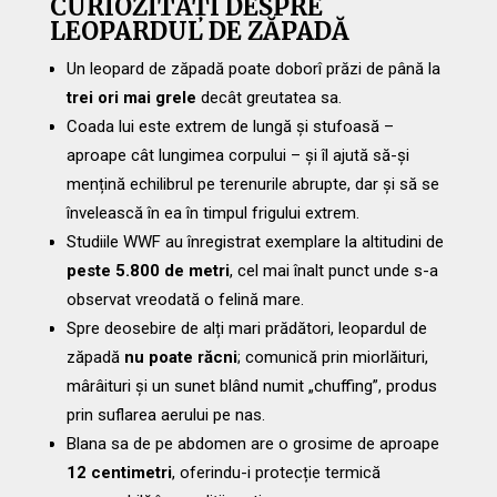
CURIOZITĂȚI DESPRE
LEOPARDUL DE ZĂPADĂ
Un leopard de zăpadă poate doborî prăzi de până la
trei ori mai grele
decât greutatea sa.
Coada lui este extrem de lungă și stufoasă –
aproape cât lungimea corpului – și îl ajută să-și
mențină echilibrul pe terenurile abrupte, dar și să se
învelească în ea în timpul frigului extrem.
Studiile WWF au înregistrat exemplare la altitudini de
peste 5.800 de metri
, cel mai înalt punct unde s-a
observat vreodată o felină mare.
Spre deosebire de alți mari prădători, leopardul de
zăpadă
nu poate răcni
; comunică prin miorlăituri,
mârâituri și un sunet blând numit „chuffing”, produs
prin suflarea aerului pe nas.
Blana sa de pe abdomen are o grosime de aproape
12 centimetri
, oferindu-i protecție termică