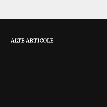
ALTE ARTICOLE
Mai sunt doar câteva săptămâni până la startul
Cupei Mondiale 2026, unul dintre cele mai