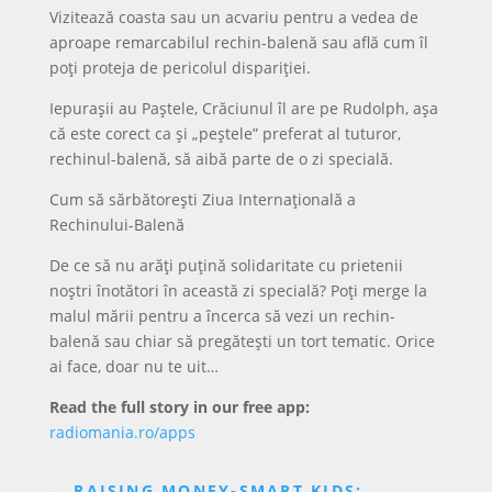
Vizitează coasta sau un acvariu pentru a vedea de
aproape remarcabilul rechin-balenă sau află cum îl
poți proteja de pericolul dispariției.
Iepurașii au Paștele, Crăciunul îl are pe Rudolph, așa
că este corect ca și „peștele” preferat al tuturor,
rechinul-balenă, să aibă parte de o zi specială.
Cum să sărbătorești Ziua Internațională a
Rechinului-Balenă
De ce să nu arăți puțină solidaritate cu prietenii
noștri înotători în această zi specială? Poți merge la
malul mării pentru a încerca să vezi un rechin-
balenă sau chiar să pregătești un tort tematic. Orice
ai face, doar nu te uit…
Read the full story in our free app:
radiomania.ro/apps
←
RAISING MONEY-SMART KIDS: