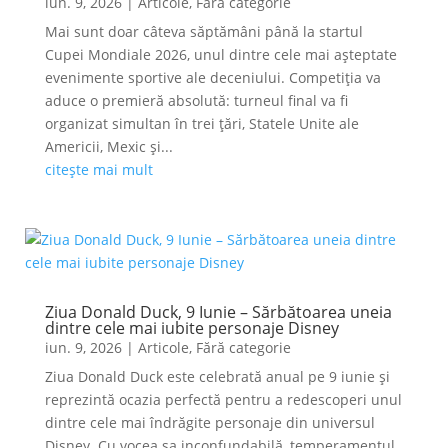
iun. 9, 2026
|
Articole
,
Fără categorie
Mai sunt doar câteva săptămâni până la startul
Cupei Mondiale 2026, unul dintre cele mai așteptate
evenimente sportive ale deceniului. Competiția va
aduce o premieră absolută: turneul final va fi
organizat simultan în trei țări, Statele Unite ale
Americii, Mexic și...
citește mai mult
Ziua Donald Duck, 9 Iunie – Sărbătoarea uneia
dintre cele mai iubite personaje Disney
iun. 9, 2026
|
Articole
,
Fără categorie
Ziua Donald Duck este celebrată anual pe 9 iunie și
reprezintă ocazia perfectă pentru a redescoperi unul
dintre cele mai îndrăgite personaje din universul
Disney. Cu vocea sa inconfundabilă, temperamentul