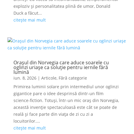
exploziv și personalitatea plină de umor, Donald
Duck a făcut...
citește mai mult
Orașul din Norvegia care aduce soarele cu
oglinzi uriașe ca soluție pentru iernile fără
lumină
iun. 8, 2026
|
Articole
,
Fără categorie
Primirea luminii solare prin intermediul unor oglinzi
gigantice pare o idee desprinsă dintr-un film
science-fiction. Totuși, într-un mic oraș din Norvegia,
această invenție spectaculoasă este cât se poate de
reală și face parte din viața de zi cu zi a
locuitorilor....
citește mai mult