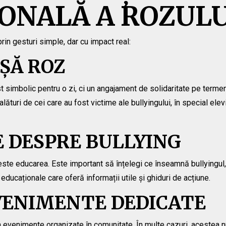
ONALĂ A ROZULU
in gesturi simple, dar cu impact real:
ȘĂ ROZ
 simbolic pentru o zi, ci un angajament de solidaritate pe termen
turi de cei care au fost victime ale bullyingului, în special elevi
 DESPRE BULLYING
te educarea. Este important să înțelegi ce înseamnă bullyingul, 
ducaționale care oferă informații utile și ghiduri de acțiune.
EVENIMENTE DEDICATE
 evenimente organizate în comunitate. În multe cazuri, acestea nu 