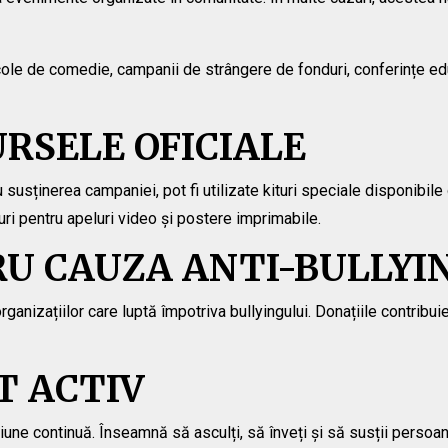
cole de comedie, campanii de strângere de fonduri, conferințe educ
RSELE OFICIALE
sținerea campaniei, pot fi utilizate kituri speciale disponibile o
uri pentru apeluri video și postere imprimabile.
U CAUZA ANTI-BULLYI
ganizațiilor care luptă împotriva bullyingului. Donațiile contribu
T ACTIV
țiune continuă. Înseamnă să asculți, să înveți și să susții persoan