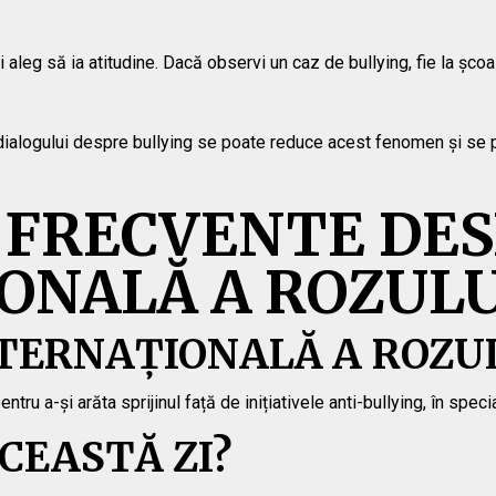
aleg să ia atitudine. Dacă observi un caz de bullying, fie la școa
 dialogului despre bullying se poate reduce acest fenomen și se p
 FRECVENTE DES
ONALĂ A ROZULU
NTERNAȚIONALĂ A ROZU
ru a-și arăta sprijinul față de inițiativele anti-bullying, în specia
CEASTĂ ZI?