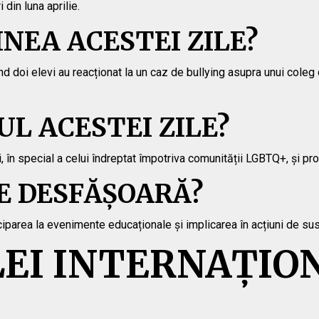
din luna aprilie.
INEA ACESTEI ZILE?
când doi elevi au reacționat la un caz de bullying asupra unui cole
UL ACESTEI ZILE?
 în special a celui îndreptat împotriva comunității LGBTQ+, și pro
SE DESFĂȘOARĂ?
ciparea la evenimente educaționale și implicarea în acțiuni de susți
LEI INTERNAȚIO