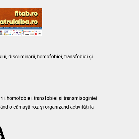
ui, discriminării, homofobiei, transfobiei și
rii, homofobiei, transfobiei și transmisoginiei
tând o cămașă roz și organizând activități la
A