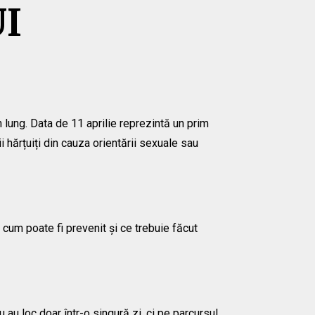
I
 lung. Data de 11 aprilie reprezintă un prim
i hărțuiți din cauza orientării sexuale sau
cum poate fi prevenit și ce trebuie făcut
au loc doar într-o singură zi, ci pe parcursul