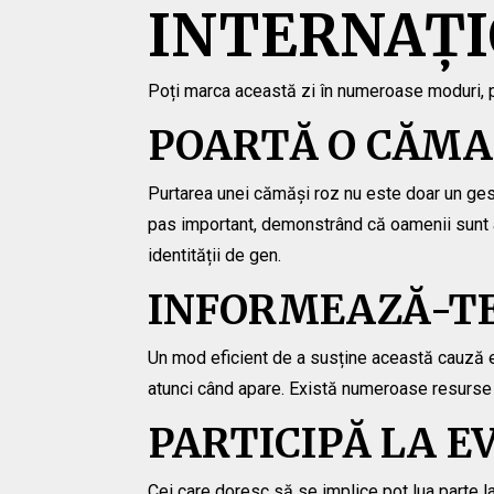
INTERNAȚI
Poți marca această zi în numeroase moduri, pr
POARTĂ O CĂMA
Purtarea unei cămăși roz nu este doar un gest
pas important, demonstrând că oamenii sunt ală
identității de gen.
INFORMEAZĂ-TE
Un mod eficient de a susține această cauză es
atunci când apare. Există numeroase resurse e
PARTICIPĂ LA 
Cei care doresc să se implice pot lua parte la