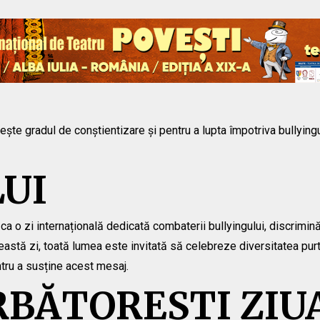
ște gradul de conștientizare și pentru a lupta împotriva bullyingul
LUI
ca o zi internațională dedicată combaterii bullyingului, discrimină
ceastă zi, toată lumea este invitată să celebreze diversitatea pur
ntru a susține acest mesaj.
RBĂTOREȘTI ZIU