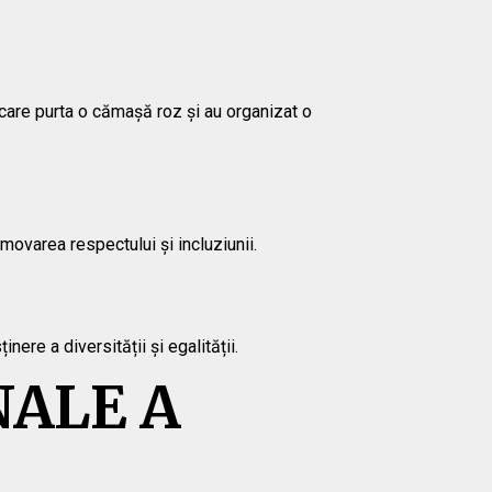
g care purta o cămașă roz și au organizat o
movarea respectului și incluziunii.
nere a diversității și egalității.
NALE A