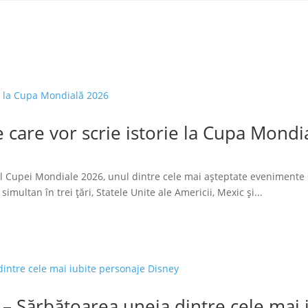
 care vor scrie istorie la Cupa Mondi
l Cupei Mondiale 2026, unul dintre cele mai așteptate evenimente 
imultan în trei țări, Statele Unite ale Americii, Mexic și...
 – Sărbătoarea uneia dintre cele mai