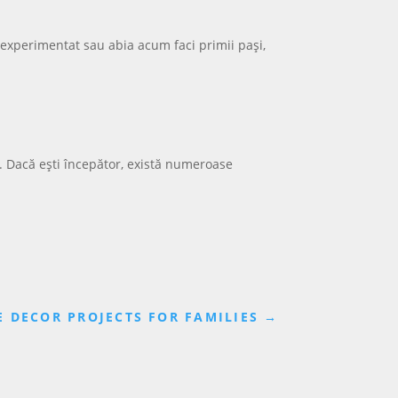
r experimentat sau abia acum faci primii pași,
. Dacă ești începător, există numeroase
E DECOR PROJECTS FOR FAMILIES
→