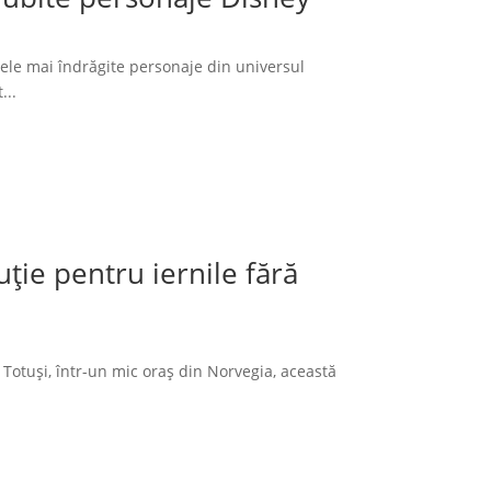
cele mai îndrăgite personaje din universul
...
ție pentru iernile fără
 Totuși, într-un mic oraș din Norvegia, această