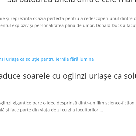
ie și reprezintă ocazia perfectă pentru a redescoperi unul dintre 
tul exploziv și personalitatea plină de umor, Donald Duck a făcut
duce soarele cu oglinzi uriașe ca solu
glinzi gigantice pare o idee desprinsă dintr-un film science-fiction.
 și face parte din viața de zi cu zi a locuitorilor....