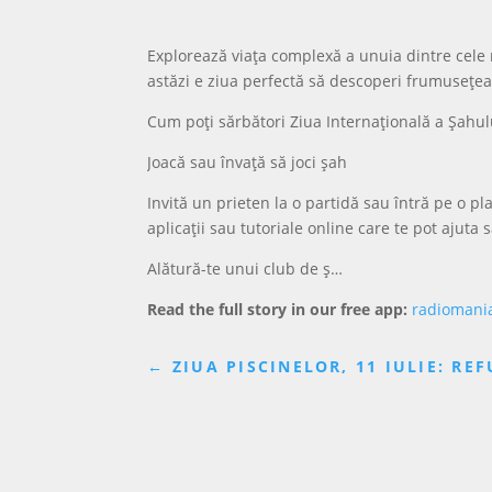
Explorează viața complexă a unuia dintre cele m
astăzi e ziua perfectă să descoperi frumusețea
Cum poți sărbători Ziua Internațională a Șahul
Joacă sau învață să joci șah
Invită un prieten la o partidă sau întră pe o 
aplicații sau tutoriale online care te pot ajuta s
Alătură-te unui club de ș…
Read the full story in our free app:
radiomani
←
ZIUA PISCINELOR, 11 IULIE: REF