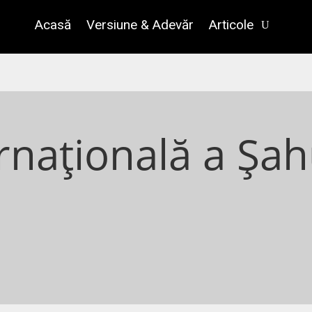
Acasă
Versiune & Adevăr
Articole
rnațională a Șah