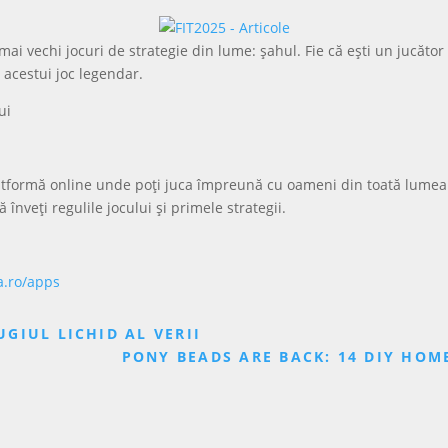
ai vechi jocuri de strategie din lume: șahul. Fie că ești un jucăto
 acestui joc legendar.
ui
platformă online unde poți juca împreună cu oameni din toată lumea
ă înveți regulile jocului și primele strategii.
a.ro/apps
UGIUL LICHID AL VERII
PONY BEADS ARE BACK: 14 DIY HOM