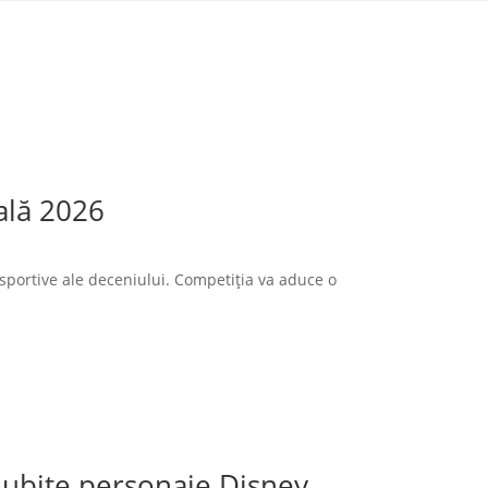
ală 2026
sportive ale deceniului. Competiția va aduce o
 iubite personaje Disney