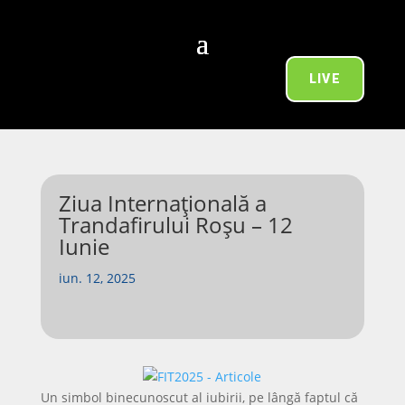
LIVE
Ziua Internațională a
Trandafirului Roșu – 12
Iunie
iun. 12, 2025
Un simbol binecunoscut al iubirii, pe lângă faptul că