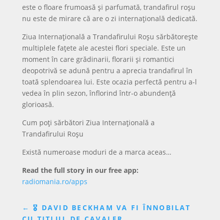
este o floare frumoasă și parfumată, trandafirul roșu
nu este de mirare că are o zi internațională dedicată.
Ziua Internațională a Trandafirului Roșu sărbătorește
multiplele fațete ale acestei flori speciale. Este un
moment în care grădinarii, florarii și romantici
deopotrivă se adună pentru a aprecia trandafirul în
toată splendoarea lui. Este ocazia perfectă pentru a-l
vedea în plin sezon, înflorind într-o abundență
glorioasă.
Cum poți sărbători Ziua Internațională a
Trandafirului Roșu
Există numeroase moduri de a marca aceas…
Read the full story in our free app:
radiomania.ro/apps
←
🎖️ DAVID BECKHAM VA FI ÎNNOBILAT
CU TITLUL DE CAVALER