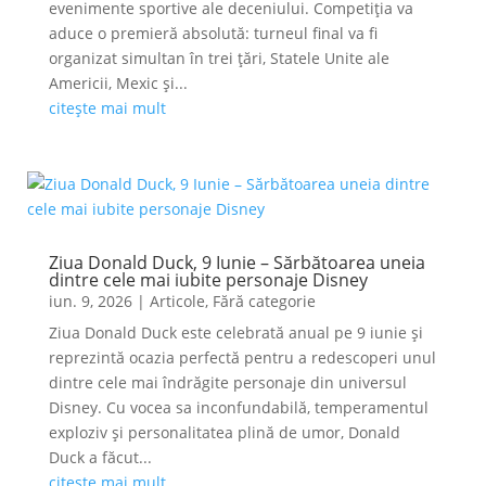
evenimente sportive ale deceniului. Competiția va
aduce o premieră absolută: turneul final va fi
organizat simultan în trei țări, Statele Unite ale
Americii, Mexic și...
citește mai mult
Ziua Donald Duck, 9 Iunie – Sărbătoarea uneia
dintre cele mai iubite personaje Disney
iun. 9, 2026
|
Articole
,
Fără categorie
Ziua Donald Duck este celebrată anual pe 9 iunie și
reprezintă ocazia perfectă pentru a redescoperi unul
dintre cele mai îndrăgite personaje din universul
Disney. Cu vocea sa inconfundabilă, temperamentul
exploziv și personalitatea plină de umor, Donald
Duck a făcut...
citește mai mult