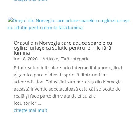
Orașul din Norvegia care aduce soarele cu
oglinzi uriașe ca soluție pentru iernile fără
lumină
iun. 8, 2026
|
Articole
,
Fără categorie
Primirea luminii solare prin intermediul unor oglinzi
gigantice pare o idee desprinsă dintr-un film
science-fiction. Totuși, într-un mic oraș din Norvegia,
această invenție spectaculoasă este cât se poate de
reală și face parte din viața de zi cu zi a
locuitorilor....
citește mai mult