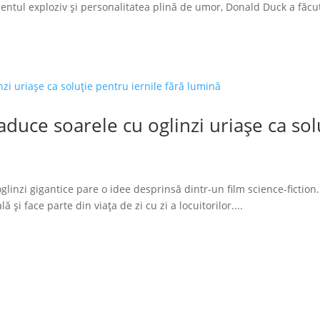
tul exploziv și personalitatea plină de umor, Donald Duck a făcut
duce soarele cu oglinzi uriașe ca solu
glinzi gigantice pare o idee desprinsă dintr-un film science-fiction.
 și face parte din viața de zi cu zi a locuitorilor....