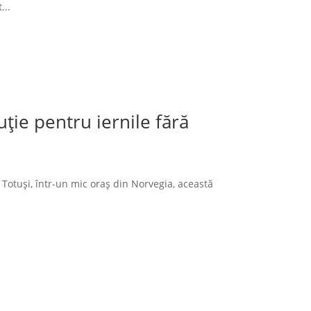
...
ție pentru iernile fără
 Totuși, într-un mic oraș din Norvegia, această