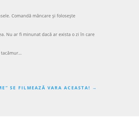
asele. Comandă mâncare și folosește
a. Nu ar fi minunat dacă ar exista o zi în care
și tacâmur…
ME” SE FILMEAZĂ VARA ACEASTA!
→