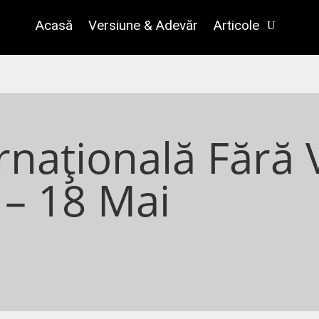
Acasă
Versiune & Adevăr
Articole
rnațională Fără
– 18 Mai