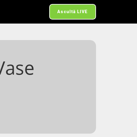
Ascultă LIVE
 Vase