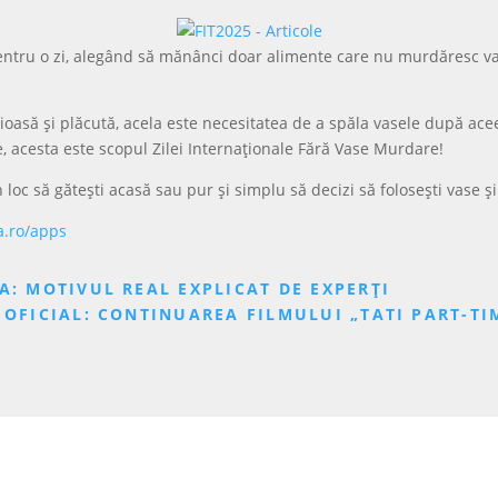
pentru o zi, alegând să mănânci doar alimente care nu murdăresc v
ioasă și plăcută, acela este necesitatea de a spăla vasele după acee
re, acesta este scopul Zilei Internaționale Fără Vase Murdare!
n loc să gătești acasă sau pur și simplu să decizi să folosești vase 
a.ro/apps
A: MOTIVUL REAL EXPLICAT DE EXPERȚI
 OFICIAL: CONTINUAREA FILMULUI „TATI PART-TI