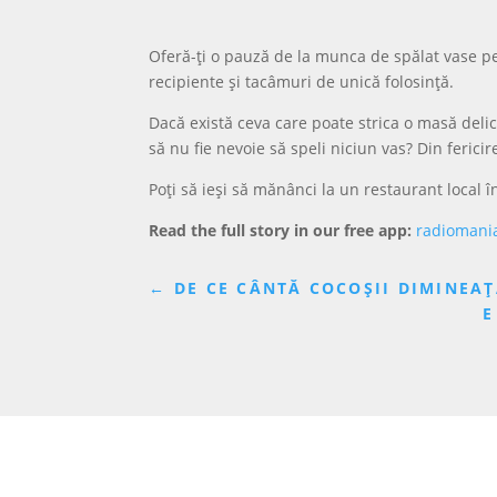
Oferă-ți o pauză de la munca de spălat vase 
recipiente și tacâmuri de unică folosință.
Dacă există ceva care poate strica o masă delic
să nu fie nevoie să speli niciun vas? Din ferici
Poți să ieși să mănânci la un restaurant local î
Read the full story in our free app:
radiomani
←
DE CE CÂNTĂ COCOȘII DIMINEAȚ
E