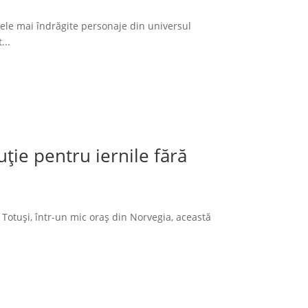
cele mai îndrăgite personaje din universul
...
ție pentru iernile fără
 Totuși, într-un mic oraș din Norvegia, această