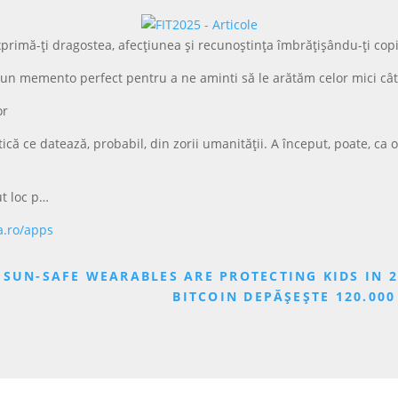
Exprimă-ți dragostea, afecțiunea și recunoștința îmbrățișându-ți copil
e un memento perfect pentru a ne aminti să le arătăm celor mici cât
or
că ce datează, probabil, din zorii umanității. A început, poate, ca 
ut loc p…
a.ro/apps
 SUN-SAFE WEARABLES ARE PROTECTING KIDS IN 2
BITCOIN DEPĂȘEȘTE 120.00