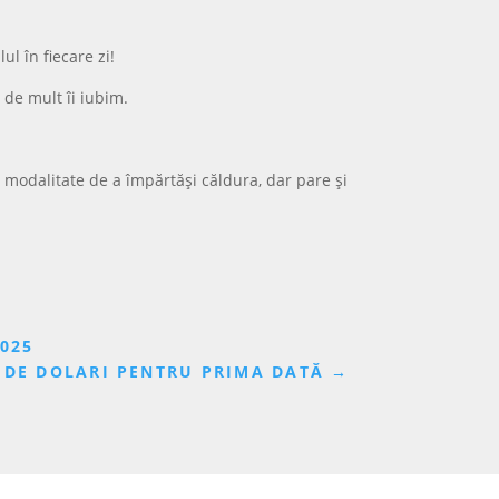
ul în fiecare zi!
 de mult îi iubim.
o modalitate de a împărtăși căldura, dar pare și
025
0 DE DOLARI PENTRU PRIMA DATĂ
→