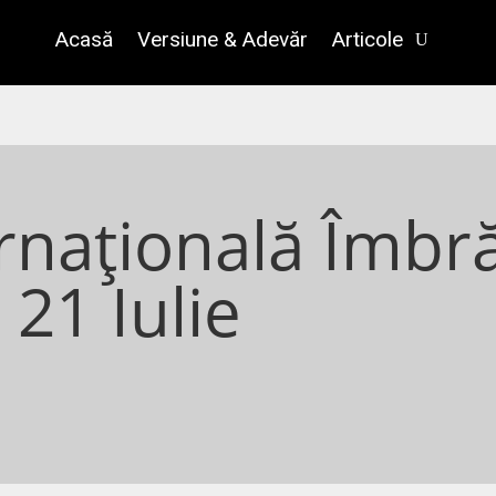
Acasă
Versiune & Adevăr
Articole
rnațională Îmbră
– 21 Iulie