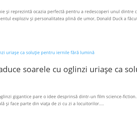
ie și reprezintă ocazia perfectă pentru a redescoperi unul dintre 
tul exploziv și personalitatea plină de umor, Donald Duck a făcut
duce soarele cu oglinzi uriașe ca solu
glinzi gigantice pare o idee desprinsă dintr-un film science-fiction.
 și face parte din viața de zi cu zi a locuitorilor....