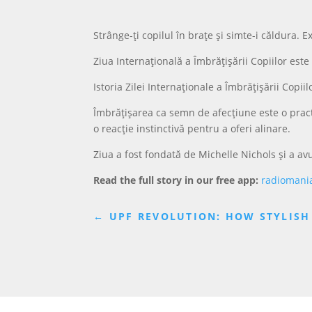
Strânge-ți copilul în brațe și simte-i căldura. 
Ziua Internațională a Îmbrățișării Copiilor est
Istoria Zilei Internaționale a Îmbrățișării Copiil
Îmbrățișarea ca semn de afecțiune este o practi
o reacție instinctivă pentru a oferi alinare.
Ziua a fost fondată de Michelle Nichols și a av
Read the full story in our free app:
radiomani
←
UPF REVOLUTION: HOW STYLISH