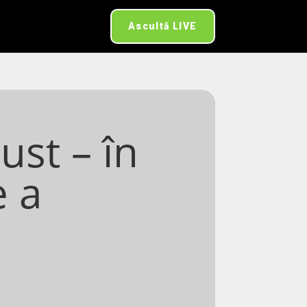
Ascultă LIVE
ust – în
e a