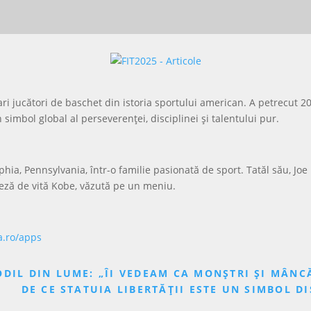
i jucători de baschet din istoria sportului american. A petrecut 20
imbol global al perseverenței, disciplinei și talentului pur.
hia, Pennsylvania, într-o familie pasionată de sport. Tatăl său, Joe
neză de vită Kobe, văzută pe un meniu.
a.ro/apps
DIL DIN LUME: „ÎI VEDEAM CA MONȘTRI ȘI MÂNC
DE CE STATUIA LIBERTĂȚII ESTE UN SIMBOL 