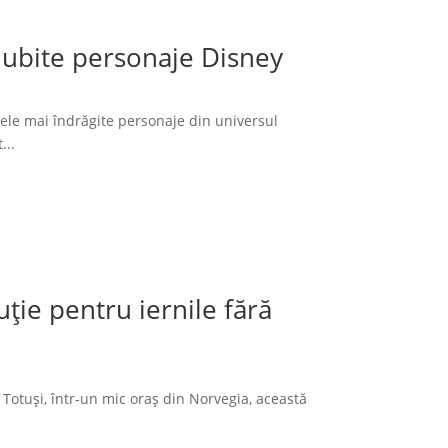
 iubite personaje Disney
cele mai îndrăgite personaje din universul
...
ție pentru iernile fără
 Totuși, într-un mic oraș din Norvegia, această