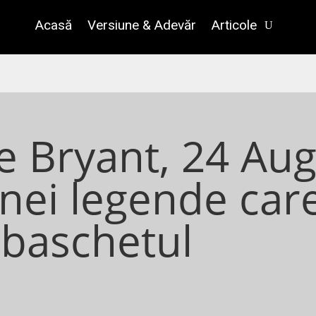
Acasă
Versiune & Adevăr
Articole
e Bryant, 24 Aug
unei legende car
 baschetul