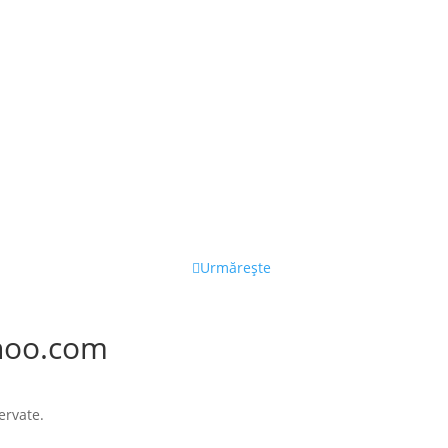
Urmărește
hoo.com
ervate.