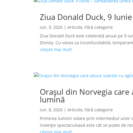
Ziua Donald Duck, 9 Iunie
iun. 9, 2026
|
Articole
,
Fără categorie
Ziua Donald Duck este celebrată anual pe 9 iun
Disney. Cu vocea sa inconfundabilă, temperamen
citește mai mult
Orașul din Norvegia care a
lumină
iun. 8, 2026
|
Articole
,
Fără categorie
Primirea luminii solare prin intermediul unor o
invenție spectaculoasă este cât se poate de reală
citește mai mult