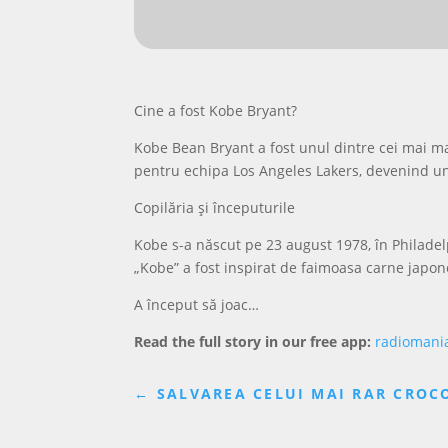
Cine a fost Kobe Bryant?
Kobe Bean Bryant a fost unul dintre cei mai mar
pentru echipa Los Angeles Lakers, devenind un s
Copilăria și începuturile
Kobe s-a născut pe 23 august 1978, în Philadelp
„Kobe” a fost inspirat de faimoasa carne japo
A început să joac…
Read the full story in our free app:
radiomani
←
SALVAREA CELUI MAI RAR CROCO