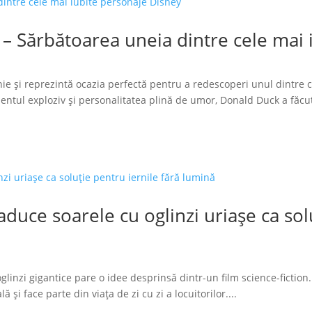
 – Sărbătoarea uneia dintre cele mai
ie și reprezintă ocazia perfectă pentru a redescoperi unul dintre 
tul exploziv și personalitatea plină de umor, Donald Duck a făcut
duce soarele cu oglinzi uriașe ca solu
glinzi gigantice pare o idee desprinsă dintr-un film science-fiction.
 și face parte din viața de zi cu zi a locuitorilor....