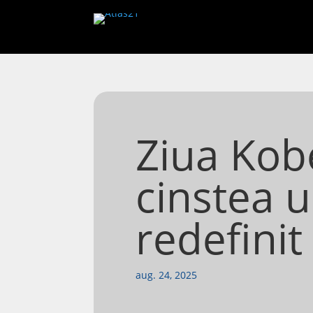
Ziua Kob
cinstea 
redefinit
aug. 24, 2025