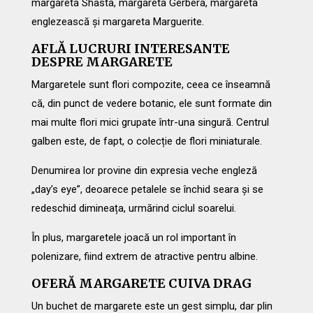
margareta Shasta, margareta Gerbera, margareta
englezească și margareta Marguerite.
AFLĂ LUCRURI INTERESANTE
DESPRE MARGARETE
Margaretele sunt flori compozite, ceea ce înseamnă
că, din punct de vedere botanic, ele sunt formate din
mai multe flori mici grupate într-una singură. Centrul
galben este, de fapt, o colecție de flori miniaturale.
Denumirea lor provine din expresia veche engleză
„day’s eye”, deoarece petalele se închid seara și se
redeschid dimineața, urmărind ciclul soarelui.
În plus, margaretele joacă un rol important în
polenizare, fiind extrem de atractive pentru albine.
OFERĂ MARGARETE CUIVA DRAG
Un buchet de margarete este un gest simplu, dar plin