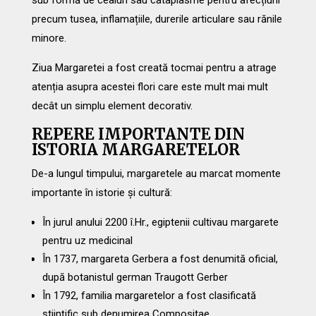
sub formă de ceaiuri sau cataplasme pentru afecțiuni
precum tusea, inflamațiile, durerile articulare sau rănile
minore.
Ziua Margaretei a fost creată tocmai pentru a atrage
atenția asupra acestei flori care este mult mai mult
decât un simplu element decorativ.
REPERE IMPORTANTE DIN
ISTORIA MARGARETELOR
De-a lungul timpului, margaretele au marcat momente
importante în istorie și cultură:
În jurul anului 2200 î.Hr., egiptenii cultivau margarete
pentru uz medicinal
În 1737, margareta Gerbera a fost denumită oficial,
după botanistul german Traugott Gerber
În 1792, familia margaretelor a fost clasificată
științific sub denumirea Compositae