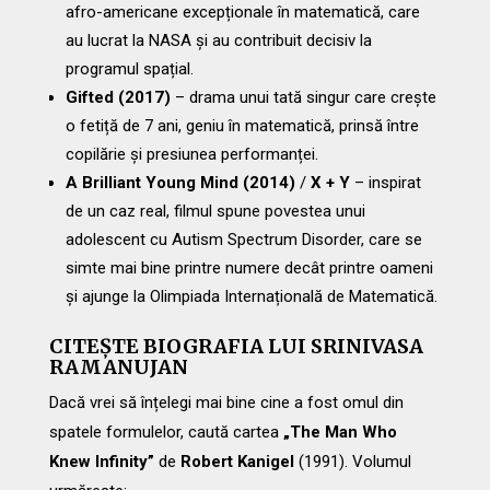
afro-americane excepționale în matematică, care
au lucrat la NASA și au contribuit decisiv la
programul spațial.
Gifted (2017)
– drama unui tată singur care crește
o fetiță de 7 ani, geniu în matematică, prinsă între
copilărie și presiunea performanței.
A Brilliant Young Mind (2014)
/
X + Y
– inspirat
de un caz real, filmul spune povestea unui
adolescent cu Autism Spectrum Disorder, care se
simte mai bine printre numere decât printre oameni
și ajunge la Olimpiada Internațională de Matematică.
CITEȘTE BIOGRAFIA LUI SRINIVASA
RAMANUJAN
Dacă vrei să înțelegi mai bine cine a fost omul din
spatele formulelor, caută cartea
„The Man Who
Knew Infinity”
de
Robert Kanigel
(1991). Volumul