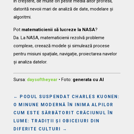
în creștere, de multe ori peste media altor profesii,
datorită nevoii mari de analiză de date, modelare și
algoritmi.
Pot
matematicienii să lucreze la NASA
?
Da. La NASA, matematicienii rezolvă probleme
complexe, creează modele și simulează procese
pentru misiuni spațiale, navigație, proiectarea navelor
și analiza datelor.
Sursa:
daysoftheyear
• Foto:
generata cu AI
←
PODUL SUSPENDAT CHARLES KUONEN:
O MINUNE MODERNĂ ÎN INIMA ALPILOR
CUM ESTE SĂRBĂTORIT CRĂCIUNUL ÎN
LUME: TRADIȚII ȘI OBICEIURI DIN
DIFERITE CULTURI
→