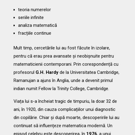
teoria numerelor
seriile infinite
analiza matematică
fracțiile continue
Mult timp, cercetările lui au fost făcute în izolare,
pentru că erau prea avansate și neobișnuite pentru
matematicienii contemporani. Prin corespondență cu
profesorul
G.H. Hardy
de la Universitatea Cambridge,
Ramanujan a ajuns în Anglia, unde a devenit primul
indian numit Fellow la Trinity College, Cambridge.
Viața lui s-a încheiat tragic de timpuriu, la doar 32 de
ani, în 1920, din cauza complicațiilor unui diagnostic
din copilărie. Chiar și după moarte, descoperirile lui au
continuat să influențeze matematica modernă. Un
episod celebru este descoperirea, în
1976
, a unui