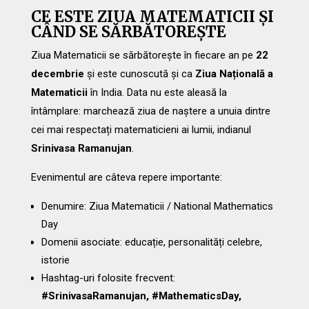
CE ESTE ZIUA MATEMATICII ȘI
CÂND SE SĂRBĂTOREȘTE
Ziua Matematicii se sărbătorește în fiecare an pe
22
decembrie
și este cunoscută și ca
Ziua Națională a
Matematicii
în India. Data nu este aleasă la
întâmplare: marchează ziua de naștere a unuia dintre
cei mai respectați matematicieni ai lumii, indianul
Srinivasa Ramanujan
.
Evenimentul are câteva repere importante:
Denumire: Ziua Matematicii / National Mathematics
Day
Domenii asociate: educație, personalități celebre,
istorie
Hashtag-uri folosite frecvent:
#SrinivasaRamanujan, #MathematicsDay,