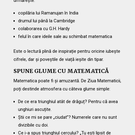
urmărește:
copilăria lui Ramanujan în India
drumul lui până la Cambridge
colaborarea cu G.H. Hardy
felul în care ideile sale au schimbat matematica
Este o lectură plină de inspirație pentru oricine iubește
cifrele, dar și poveștile de viață ieșite din tipar.
SPUNE GLUME CU MATEMATICĂ
Matematica poate fi și amuzantă. De Ziua Matematicii,
poți destinde atmosfera cu câteva glume simple:
De ce era triunghiul atât de drăguț? Pentru că avea
unghiuri ascuțite.
Știi ce mi se pare „ciudat”? Numerele care nu sunt
divizibile cu doi.
Ce i-a spus triunghiul cercului? „Tu ești lipsit de