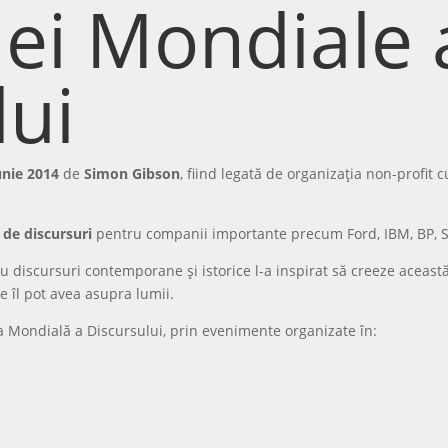
ilei Mondiale 
lui
unie 2014
de
Simon Gibson
, fiind legată de organizația non-profit 
de discursuri
pentru companii importante precum Ford, IBM, BP, Sh
 cu discursuri contemporane și istorice l-a inspirat să creeze aceast
e îl pot avea asupra lumii.
a Mondială a Discursului, prin evenimente organizate în: