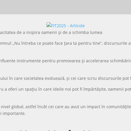
emnul „Nu întreba ce poate face țara ta pentru tine”, discursurile a
influente instrumente pentru promovarea și accelerarea schimbării 
i în care societatea evoluează, și cei care scriu discursurile pot fi 
u a oferi un spațiu în care ideile noi pot fi împărtășite, oamenii pot
ivel global, astfel încât cei care au avut un impact în comunitățile 
uri importante.