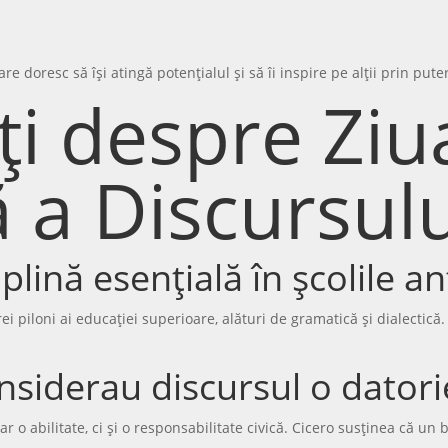
 doresc să își atingă potențialul și să îi inspire pe alții prin pute
ți despre Ziu
 a Discursulu
plină esențială în școlile an
rei piloni ai educației superioare, alături de gramatică și dialectică
nsiderau discursul o dator
 o abilitate, ci și o responsabilitate civică. Cicero susținea că un 