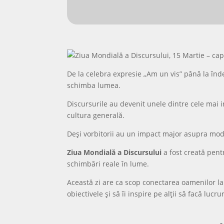
De la celebra expresie „Am un vis” până la înd
schimba lumea.
Discursurile au devenit unele dintre cele mai 
cultura generală.
Deși vorbitorii au un impact major asupra modulu
Ziua Mondială a Discursului
a fost creată pentr
schimbări reale în lume.
Această zi are ca scop conectarea oamenilor la n
obiectivele și să îi inspire pe alții să facă lucr