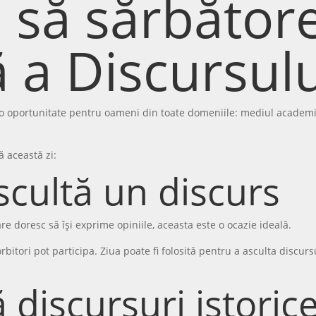
 să sărbătore
 a Discursulu
 o oportunitate pentru oameni din toate domeniile: mediul academic,
ă această zi:
scultă un discurs
re doresc să își exprime opiniile, aceasta este o ocazie ideală.
rbitori pot participa. Ziua poate fi folosită pentru a asculta discu
 discursuri istoric