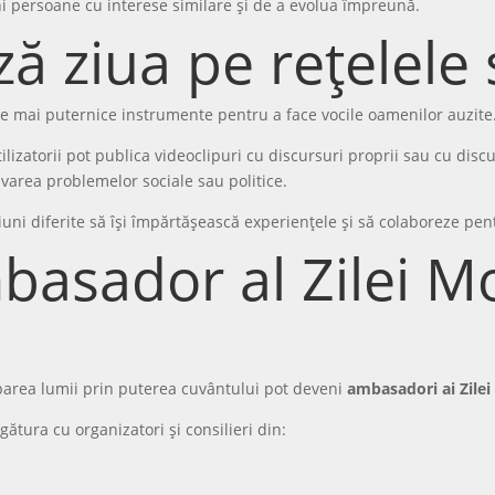
ni persoane cu interese similare și de a evolua împreună.
ă ziua pe rețelele 
ele mai puternice instrumente pentru a face vocile oamenilor auzite
utilizatorii pot publica videoclipuri cu discursuri proprii sau cu disc
olvarea problemelor sociale sau politice.
uni diferite să își împărtășească experiențele și să colaboreze pentr
basador al Zilei M
barea lumii prin puterea cuvântului pot deveni
ambasadori ai Zilei
egătura cu organizatori și consilieri din: