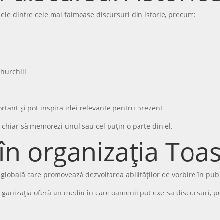
le dintre cele mai faimoase discursuri din istorie, precum:
Churchill
rtant și pot inspira idei relevante pentru prezent.
a chiar să memorezi unul sau cel puțin o parte din el.
 în organizația To
 globală care promovează dezvoltarea abilităților de vorbire în pub
organizația oferă un mediu în care oamenii pot exersa discursuri, pot 