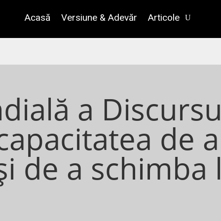
Acasă
Versiune & Adevăr
Articole
ială a Discursu
capacitatea de a
și de a schimba