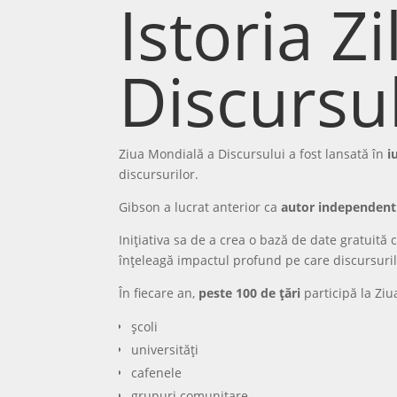
Istoria Z
Discursu
Ziua Mondială a Discursului a fost lansată în
i
discursurilor.
Gibson a lucrat anterior ca
autor independent 
Inițiativa sa de a crea o bază de date gratuită
înțeleagă impactul profund pe care discursuril
În fiecare an,
peste 100 de țări
participă la Ziu
școli
universități
cafenele
grupuri comunitare