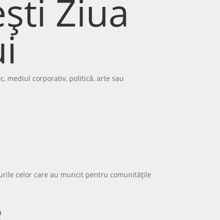
ști Ziua
i
 mediul corporativ, politică, arte sau
rsurile celor care au muncit pentru comunitățile
e