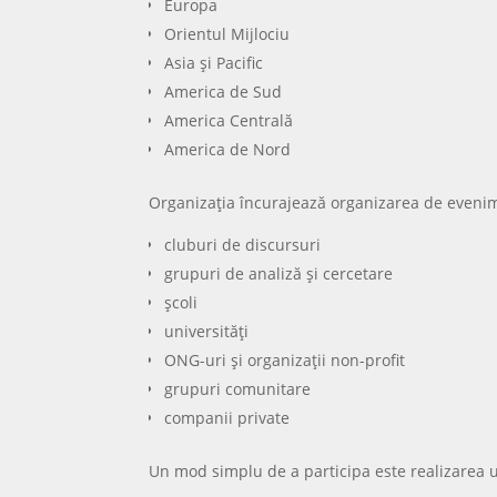
Europa
Orientul Mijlociu
Asia și Pacific
America de Sud
America Centrală
America de Nord
Organizația încurajează organizarea de evenim
cluburi de discursuri
grupuri de analiză și cercetare
școli
universități
ONG-uri și organizații non-profit
grupuri comunitare
companii private
Un mod simplu de a participa este realizarea unu