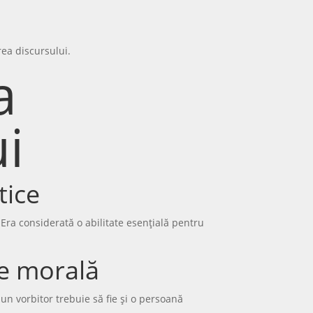
rea discursului.
a
i
tice
. Era considerată o abilitate esențială pentru
ie morală
bun vorbitor trebuie să fie și o persoană