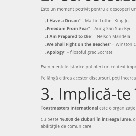
Este un moment potrivit pentru a descoperi une
„
I Have a Dream
” – Martin Luther King Jr.
„
Freedom From Fear
” – Aung San Suu Kyi
„
I Am Prepared to Die
” – Nelson Mandela
„
We Shall Fight on the Beaches
” – Winston 
„
Apology
” – filosoful grec Socrate
Evenimentele istorice pot oferi un context impo
Pe lângă citirea acestor discursuri, poți încerc
3. Implică-te
Toastmasters International
este o organizație
Cu peste
16.000 de cluburi în întreaga lume
, 
abilitățile de comunicare.