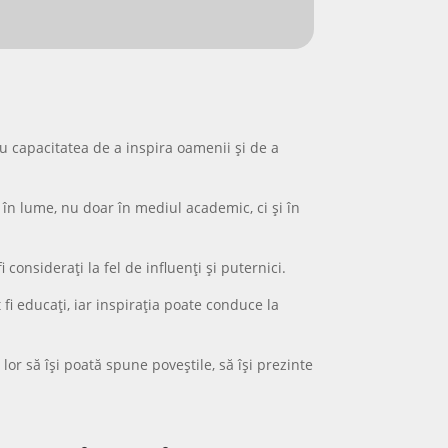
u capacitatea de a inspira oamenii și de a
în lume, nu doar în mediul academic, ci și în
considerați la fel de influenți și puternici.
 fi educați, iar inspirația poate conduce la
lor să își poată spune poveștile, să își prezinte