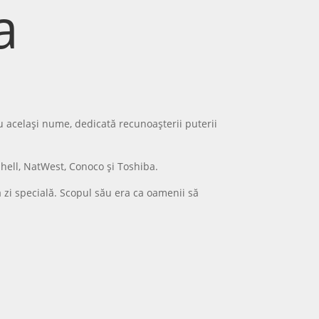
a
cu același nume, dedicată recunoașterii puterii
ell, NatWest, Conoco și Toshiba.
ă zi specială. Scopul său era ca oamenii să