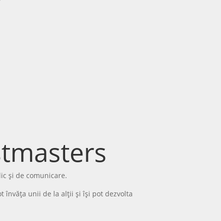
astmasters
lic și de comunicare.
învăța unii de la alții și își pot dezvolta