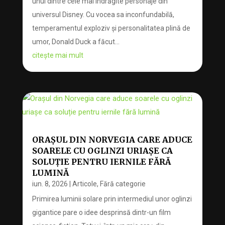
unul dintre cele mai îndrăgite personaje din
universul Disney. Cu vocea sa inconfundabilă,
temperamentul exploziv și personalitatea plină de
umor, Donald Duck a făcut...
citește mai mult
ORAȘUL DIN NORVEGIA CARE ADUCE
SOARELE CU OGLINZI URIAȘE CA
SOLUȚIE PENTRU IERNILE FĂRĂ
LUMINĂ
iun. 8, 2026
|
Articole
,
Fără categorie
Primirea luminii solare prin intermediul unor oglinzi
gigantice pare o idee desprinsă dintr-un film