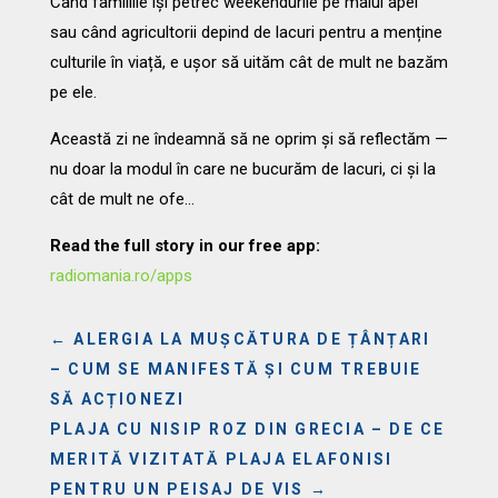
Când familiile își petrec weekendurile pe malul apei
sau când agricultorii depind de lacuri pentru a menține
culturile în viață, e ușor să uităm cât de mult ne bazăm
pe ele.
Această zi ne îndeamnă să ne oprim și să reflectăm —
nu doar la modul în care ne bucurăm de lacuri, ci și la
cât de mult ne ofe…
Read the full story in our free app:
radiomania.ro/apps
←
ALERGIA LA MUȘCĂTURA DE ȚÂNȚARI
– CUM SE MANIFESTĂ ȘI CUM TREBUIE
SĂ ACȚIONEZI
PLAJA CU NISIP ROZ DIN GRECIA – DE CE
MERITĂ VIZITATĂ PLAJA ELAFONISI
PENTRU UN PEISAJ DE VIS
→