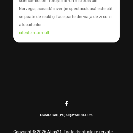
science-fiction. Totuși, într-un mic oraș din
Norvegia, această invenție spectaculoasă este cât
se poate de reală și face parte din viața de zi cu zi
a locuitorilor....
citește mai mult
EMAIL: EMIL_POJAR@YAHOO.COM
Copyright © 2026 Atlas21. Toate drepturile rezervate.