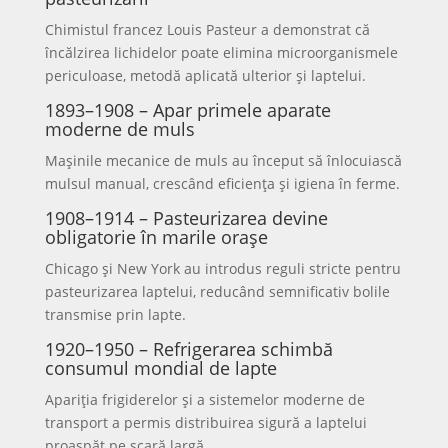
Chimistul francez Louis Pasteur a demonstrat că
încălzirea lichidelor poate elimina microorganismele
periculoase, metodă aplicată ulterior și laptelui.
1893–1908 – Apar primele aparate
moderne de muls
Mașinile mecanice de muls au început să înlocuiască
mulsul manual, crescând eficiența și igiena în ferme.
1908–1914 – Pasteurizarea devine
obligatorie în marile orașe
Chicago și New York au introdus reguli stricte pentru
pasteurizarea laptelui, reducând semnificativ bolile
transmise prin lapte.
1920–1950 – Refrigerarea schimbă
consumul mondial de lapte
Apariția frigiderelor și a sistemelor moderne de
transport a permis distribuirea sigură a laptelui
proaspăt pe scară largă.