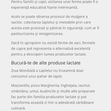
Pentru familii și copii, vizitarea unei ferme poate fi o
experiență educativă foarte interesantă.
Acolo se poate observa procesul de mulgere a
vacilor, colectarea laptelui și metodele prin care
acesta este procesat și păstrat în siguranță, cum ar fi
pasteurizarea și omogenizarea.
Dacă în apropiere nu există ferme de vaci, fermele
de capre pot reprezenta o alternativă excelentă
pentru a descoperi lumea produselor lactate.
Bucură-te de alte produse lactate
Ziua Mondială a Laptelui nu înseamnă doar
consumul unui pahar de lapte.
Mozzarella, pizza Margherita, înghețata, iaurtul,
smântâna, untul, budincile și multe alte preparate
fac parte din familia produselor lactate și pot
transforma această zi într-o adevărată sărbătoare
culinară.