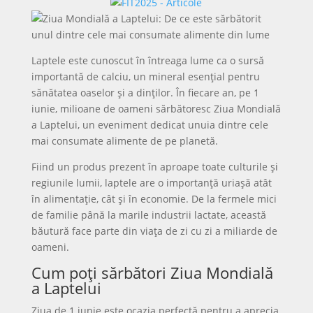
Laptele este cunoscut în întreaga lume ca o sursă
importantă de calciu, un mineral esențial pentru
sănătatea oaselor și a dinților. În fiecare an, pe 1
iunie, milioane de oameni sărbătoresc Ziua Mondială
a Laptelui, un eveniment dedicat unuia dintre cele
mai consumate alimente de pe planetă.
Fiind un produs prezent în aproape toate culturile și
regiunile lumii, laptele are o importanță uriașă atât
în alimentație, cât și în economie. De la fermele mici
de familie până la marile industrii lactate, această
băutură face parte din viața de zi cu zi a miliarde de
oameni.
Cum poți sărbători Ziua Mondială
a Laptelui
Ziua de 1 iunie este ocazia perfectă pentru a aprecia