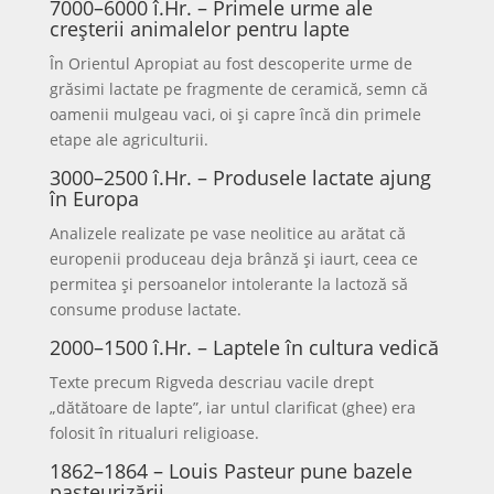
7000–6000 î.Hr. – Primele urme ale
creșterii animalelor pentru lapte
În Orientul Apropiat au fost descoperite urme de
grăsimi lactate pe fragmente de ceramică, semn că
oamenii mulgeau vaci, oi și capre încă din primele
etape ale agriculturii.
3000–2500 î.Hr. – Produsele lactate ajung
în Europa
Analizele realizate pe vase neolitice au arătat că
europenii produceau deja brânză și iaurt, ceea ce
permitea și persoanelor intolerante la lactoză să
consume produse lactate.
2000–1500 î.Hr. – Laptele în cultura vedică
Texte precum Rigveda descriau vacile drept
„dătătoare de lapte”, iar untul clarificat (ghee) era
folosit în ritualuri religioase.
1862–1864 – Louis Pasteur pune bazele
pasteurizării