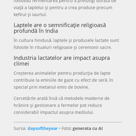
foloseau fermentarea pentru a prelungi durata de
viață a laptelui și pentru a crea produse precum
kefirul și iaurtul.
Laptele are o semnificație religioasă
profundă în India
În cultura hindusă, laptele și produsele lactate sunt
folosite în ritualuri religioase și ceremonii sacre.
Industria lactatelor are impact asupra
climei
Creșterea animalelor pentru producția de lapte
contribuie la emisiile de gaze cu efect de seră, în
special prin metanul emis de bovine.
Cercetările arată însă că metodele moderne de
hrănire și gestionare a fermelor pot reduce
considerabil impactul asupra mediului.
Sursa:
daysoftheyear
•
Foto
: generata cu AI