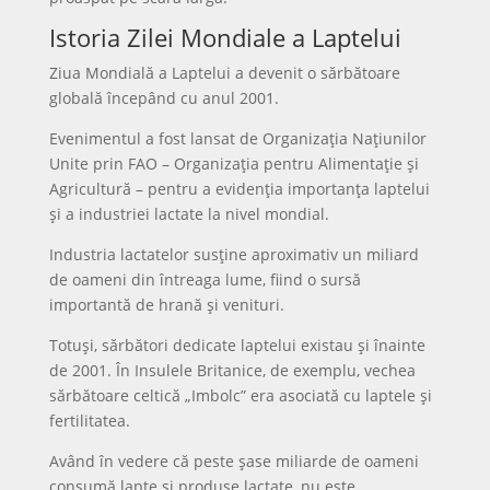
Istoria Zilei Mondiale a Laptelui
Ziua Mondială a Laptelui a devenit o sărbătoare
globală începând cu anul 2001.
Evenimentul a fost lansat de Organizația Națiunilor
Unite prin FAO – Organizația pentru Alimentație și
Agricultură – pentru a evidenția importanța laptelui
și a industriei lactate la nivel mondial.
Industria lactatelor susține aproximativ un miliard
de oameni din întreaga lume, fiind o sursă
importantă de hrană și venituri.
Totuși, sărbători dedicate laptelui existau și înainte
de 2001. În Insulele Britanice, de exemplu, vechea
sărbătoare celtică „Imbolc” era asociată cu laptele și
fertilitatea.
Având în vedere că peste șase miliarde de oameni
consumă lapte și produse lactate, nu este