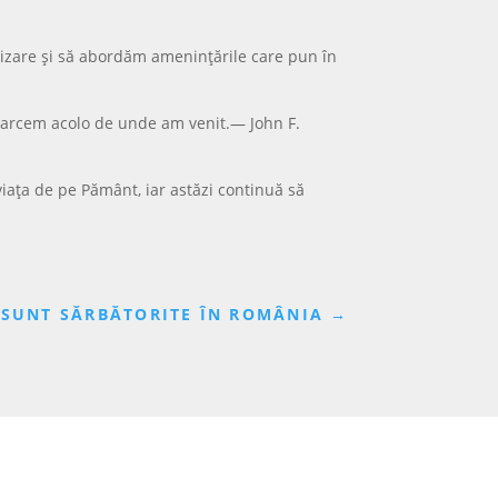
izare și să abordăm amenințările care pun în
ntoarcem acolo de unde am venit.— John F.
viața de pe Pământ, iar astăzi continuă să
M SUNT SĂRBĂTORITE ÎN ROMÂNIA
→