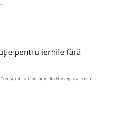
...
ție pentru iernile fără
 Totuși, într-un mic oraș din Norvegia, această