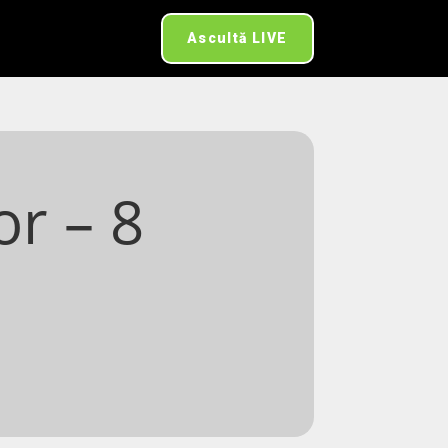
Ascultă LIVE
r – 8