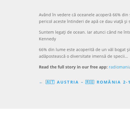
Având în vedere că oceanele acoperă 66% din s
pericol aceste întinderi de apă ce dau viață și 
Suntem legați de ocean. Iar atunci când ne înt
Kennedy
66% din lume este acoperită de un văl bogat și
adăpostească o diversitate imensă de specii…
Read the full story in our free app:
radiomani
←
🇦🇹 AUSTRIA – 🇷🇴 ROMÂNIA 2-