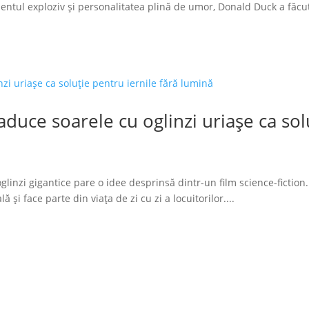
tul exploziv și personalitatea plină de umor, Donald Duck a făcut
duce soarele cu oglinzi uriașe ca solu
glinzi gigantice pare o idee desprinsă dintr-un film science-fiction.
 și face parte din viața de zi cu zi a locuitorilor....