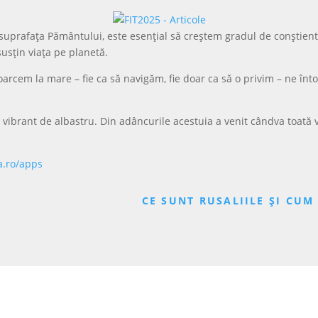
uprafața Pământului, este esențial să creștem gradul de conștient
susțin viața pe planetă.
oarcem la mare – fie ca să navigăm, fie doar ca să o privim – ne î
 vibrant de albastru. Din adâncurile acestuia a venit cândva toată 
a.ro/apps
1
CE SUNT RUSALIILE ȘI CU