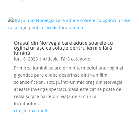
Orașul din Norvegia care aduce soarele cu
oglinzi uriașe ca soluție pentru iernile fără
lumină
iun. 8, 2026
|
Articole
,
Fără categorie
Primirea luminii solare prin intermediul unor oglinzi
gigantice pare o idee desprinsă dintr-un film
science-fiction. Totuși, într-un mic oraș din Norvegia,
această invenție spectaculoasă este cât se poate de
reală și face parte din viața de zi cu zi a
locuitorilor....
citește mai mult