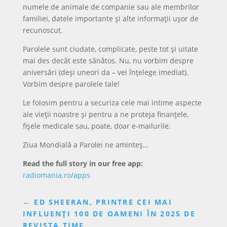
numele de animale de companie sau ale membrilor
familiei, datele importante și alte informații ușor de
recunoscut.
Parolele sunt ciudate, complicate, peste tot și uitate
mai des decât este sănătos. Nu, nu vorbim despre
aniversări (deși uneori da – vei înțelege imediat).
Vorbim despre parolele tale!
Le folosim pentru a securiza cele mai intime aspecte
ale vieții noastre și pentru a ne proteja finanțele,
fișele medicale sau, poate, doar e-mailurile.
Ziua Mondială a Parolei ne aminteș…
Read the full story in our free app:
radiomania.ro/apps
←
ED SHEERAN, PRINTRE CEI MAI
INFLUENȚI 100 DE OAMENI ÎN 2025 DE
REVISTA TIME