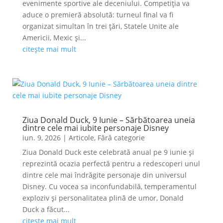
evenimente sportive ale deceniului. Competiția va
aduce o premieră absolută: turneul final va fi
organizat simultan în trei țări, Statele Unite ale
Americii, Mexic și...
citește mai mult
Ziua Donald Duck, 9 Iunie – Sărbătoarea uneia
dintre cele mai iubite personaje Disney
iun. 9, 2026
|
Articole
,
Fără categorie
Ziua Donald Duck este celebrată anual pe 9 iunie și
reprezintă ocazia perfectă pentru a redescoperi unul
dintre cele mai îndrăgite personaje din universul
Disney. Cu vocea sa inconfundabilă, temperamentul
exploziv și personalitatea plină de umor, Donald
Duck a făcut...
citește mai mult