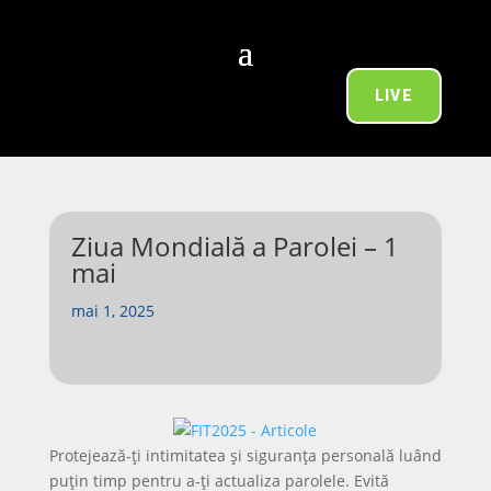
LIVE
Ziua Mondială a Parolei – 1
mai
mai 1, 2025
Protejează-ți intimitatea și siguranța personală luând
puțin timp pentru a-ți actualiza parolele. Evită