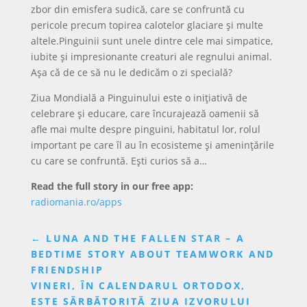
zbor din emisfera sudică, care se confruntă cu
pericole precum topirea calotelor glaciare și multe
altele.Pinguinii sunt unele dintre cele mai simpatice,
iubite și impresionante creaturi ale regnului animal.
Așa că de ce să nu le dedicăm o zi specială?
Ziua Mondială a Pinguinului este o inițiativă de
celebrare și educare, care încurajează oamenii să
afle mai multe despre pinguini, habitatul lor, rolul
important pe care îl au în ecosisteme și amenințările
cu care se confruntă. Ești curios să a…
Read the full story in our free app:
radiomania.ro/apps
←
LUNA AND THE FALLEN STAR – A
BEDTIME STORY ABOUT TEAMWORK AND
FRIENDSHIP
VINERI, ÎN CALENDARUL ORTODOX,
ESTE SĂRBĂTORITĂ ZIUA IZVORULUI