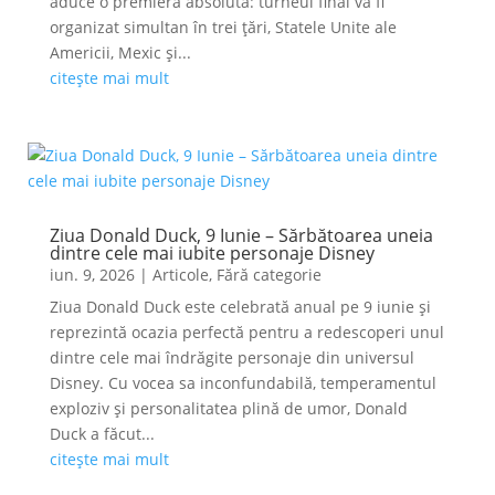
aduce o premieră absolută: turneul final va fi
organizat simultan în trei țări, Statele Unite ale
Americii, Mexic și...
citește mai mult
Ziua Donald Duck, 9 Iunie – Sărbătoarea uneia
dintre cele mai iubite personaje Disney
iun. 9, 2026
|
Articole
,
Fără categorie
Ziua Donald Duck este celebrată anual pe 9 iunie și
reprezintă ocazia perfectă pentru a redescoperi unul
dintre cele mai îndrăgite personaje din universul
Disney. Cu vocea sa inconfundabilă, temperamentul
exploziv și personalitatea plină de umor, Donald
Duck a făcut...
citește mai mult