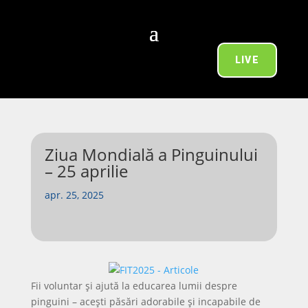
LIVE
Ziua Mondială a Pinguinului
– 25 aprilie
apr. 25, 2025
Fii voluntar și ajută la educarea lumii despre
pinguini – acești păsări adorabile și incapabile de