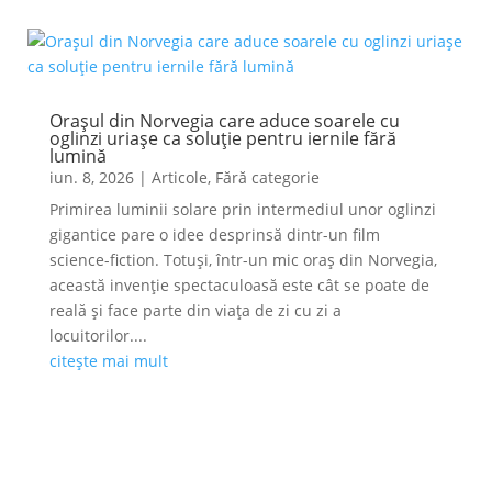
Orașul din Norvegia care aduce soarele cu
oglinzi uriașe ca soluție pentru iernile fără
lumină
iun. 8, 2026
|
Articole
,
Fără categorie
Primirea luminii solare prin intermediul unor oglinzi
gigantice pare o idee desprinsă dintr-un film
science-fiction. Totuși, într-un mic oraș din Norvegia,
această invenție spectaculoasă este cât se poate de
reală și face parte din viața de zi cu zi a
locuitorilor....
citește mai mult