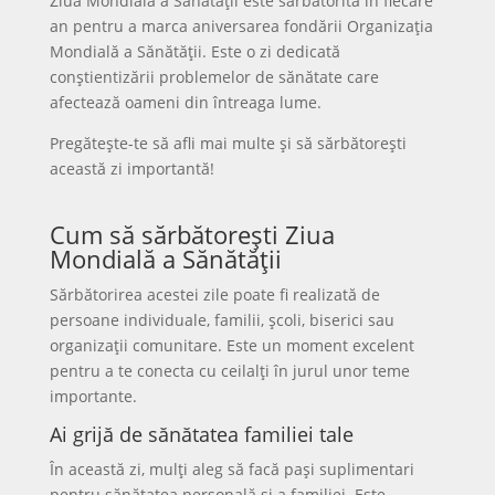
Ziua Mondială a Sănătății este sărbătorită în fiecare
an pentru a marca aniversarea fondării Organizația
Mondială a Sănătății. Este o zi dedicată
conștientizării problemelor de sănătate care
afectează oameni din întreaga lume.
Pregătește-te să afli mai multe și să sărbătorești
această zi importantă!
Cum să sărbătorești Ziua
Mondială a Sănătății
Sărbătorirea acestei zile poate fi realizată de
persoane individuale, familii, școli, biserici sau
organizații comunitare. Este un moment excelent
pentru a te conecta cu ceilalți în jurul unor teme
importante.
Ai grijă de sănătatea familiei tale
În această zi, mulți aleg să facă pași suplimentari
pentru sănătatea personală și a familiei. Este