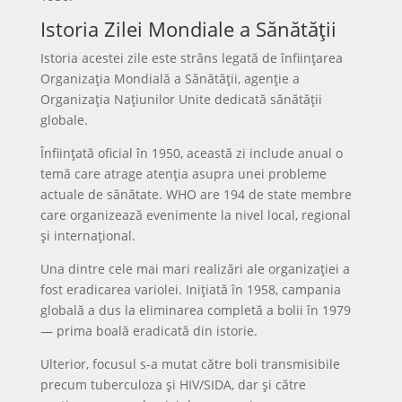
Istoria Zilei Mondiale a Sănătății
Istoria acestei zile este strâns legată de înființarea
Organizația Mondială a Sănătății, agenție a
Organizația Națiunilor Unite dedicată sănătății
globale.
Înființată oficial în 1950, această zi include anual o
temă care atrage atenția asupra unei probleme
actuale de sănătate. WHO are 194 de state membre
care organizează evenimente la nivel local, regional
și internațional.
Una dintre cele mai mari realizări ale organizației a
fost eradicarea variolei. Inițiată în 1958, campania
globală a dus la eliminarea completă a bolii în 1979
— prima boală eradicată din istorie.
Ulterior, focusul s-a mutat către boli transmisibile
precum tuberculoza și HIV/SIDA, dar și către