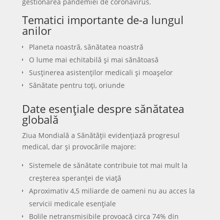
gestionarea pandemiei de coronavirus.
Tematici importante de-a lungul
anilor
Planeta noastră, sănătatea noastră
O lume mai echitabilă și mai sănătoasă
Susținerea asistenților medicali și moașelor
Sănătate pentru toți, oriunde
Date esențiale despre sănătatea
globală
Ziua Mondială a Sănătății evidențiază progresul
medical, dar și provocările majore:
Sistemele de sănătate contribuie tot mai mult la
creșterea speranței de viață
Aproximativ 4,5 miliarde de oameni nu au acces la
servicii medicale esențiale
Bolile netransmisibile provoacă circa 74% din