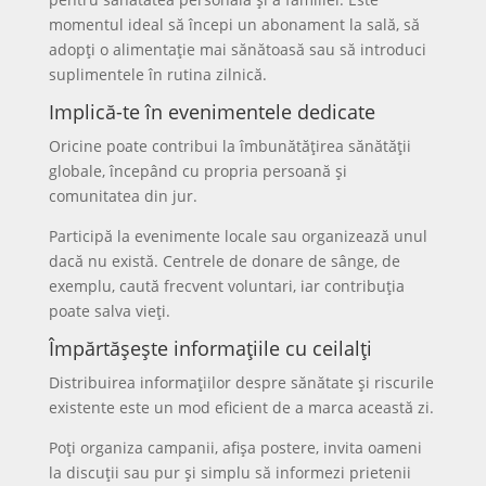
momentul ideal să începi un abonament la sală, să
adopți o alimentație mai sănătoasă sau să introduci
suplimentele în rutina zilnică.
Implică-te în evenimentele dedicate
Oricine poate contribui la îmbunătățirea sănătății
globale, începând cu propria persoană și
comunitatea din jur.
Participă la evenimente locale sau organizează unul
dacă nu există. Centrele de donare de sânge, de
exemplu, caută frecvent voluntari, iar contribuția
poate salva vieți.
Împărtășește informațiile cu ceilalți
Distribuirea informațiilor despre sănătate și riscurile
existente este un mod eficient de a marca această zi.
Poți organiza campanii, afișa postere, invita oameni
la discuții sau pur și simplu să informezi prietenii