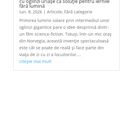
cu oglinzi uriașe ca soluție pentru iernile
fără lumină
iun. 8, 2026
|
Articole
,
Fără categorie
Primirea luminii solare prin intermediul unor
oglinzi gigantice pare o idee desprinsă dintr-
un film science-fiction. Totuși, într-un mic oraș
din Norvegia, această invenție spectaculoasă
este cât se poate de reală și face parte din
viața de zi cu zi a locuitorilor....
citește mai mult