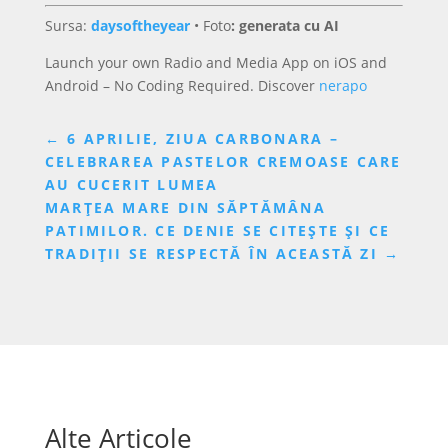
Sursa:
daysoftheyear
•
Foto
: generata cu AI
Launch your own Radio and Media App on iOS and
Android – No Coding Required. Discover
nerapo
←
6 APRILIE, ZIUA CARBONARA –
CELEBRAREA PASTELOR CREMOASE CARE
AU CUCERIT LUMEA
MARȚEA MARE DIN SĂPTĂMÂNA
PATIMILOR. CE DENIE SE CITEȘTE ȘI CE
TRADIȚII SE RESPECTĂ ÎN ACEASTĂ ZI
→
Alte Articole