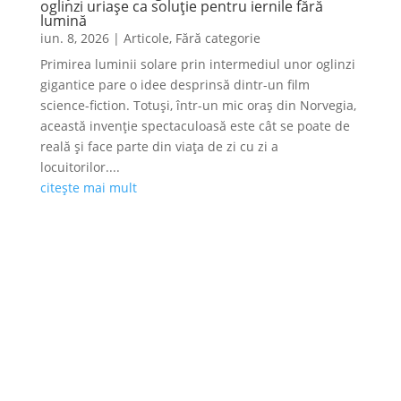
oglinzi uriașe ca soluție pentru iernile fără
lumină
iun. 8, 2026
|
Articole
,
Fără categorie
Primirea luminii solare prin intermediul unor oglinzi
gigantice pare o idee desprinsă dintr-un film
science-fiction. Totuși, într-un mic oraș din Norvegia,
această invenție spectaculoasă este cât se poate de
reală și face parte din viața de zi cu zi a
locuitorilor....
citește mai mult