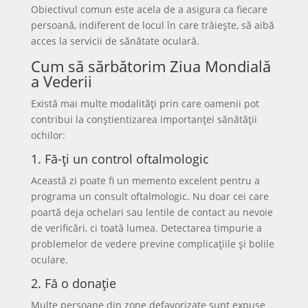
Obiectivul comun este acela de a asigura ca fiecare
persoană, indiferent de locul în care trăiește, să aibă
acces la servicii de sănătate oculară.
Cum să sărbătorim Ziua Mondială
a Vederii
Există mai multe modalități prin care oamenii pot
contribui la conștientizarea importanței sănătății
ochilor:
1. Fă-ți un control oftalmologic
Această zi poate fi un memento excelent pentru a
programa un consult oftalmologic. Nu doar cei care
poartă deja ochelari sau lentile de contact au nevoie
de verificări, ci toată lumea. Detectarea timpurie a
problemelor de vedere previne complicațiile și bolile
oculare.
2. Fă o donație
Multe persoane din zone defavorizate sunt expuse