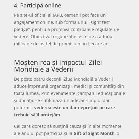
4. Participă online
Pe site-ul oficial al IAPB, oamenii pot face un
angajament online, sub forma unui „sight test
pledge”, pentru a promova controalele regulate de
vedere. Obiectivul organizației este de a aduna
milioane de astfel de promisiuni în fiecare an.
Moștenirea și impactul Zilei
Mondiale a Vederii
De peste patru decenii, Ziua Mondială a Vederii
aduce împreună organizații, medici și comunități din
toată lumea. Prin evenimente, campanii educaționale
și donații, se subliniază un adevăr simplu, dar
puternic:
vederea este un dar neprețuit pe care
trebuie să îl protejăm
.
Cei care doresc să susțină cauza și în alte momente
ale anului pot participa și la
Gift of Sight Month
, o