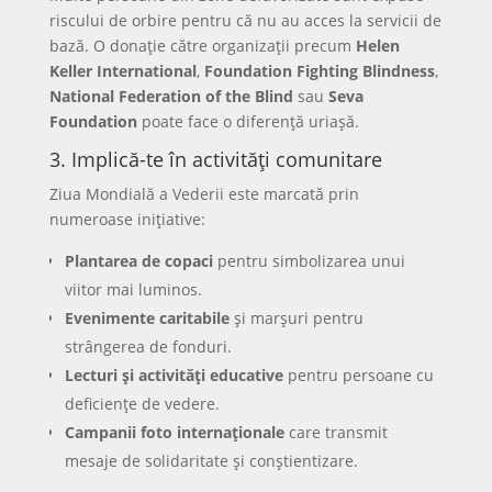
riscului de orbire pentru că nu au acces la servicii de
bază. O donație către organizații precum
Helen
Keller International
,
Foundation Fighting Blindness
,
National Federation of the Blind
sau
Seva
Foundation
poate face o diferență uriașă.
3. Implică-te în activități comunitare
Ziua Mondială a Vederii este marcată prin
numeroase inițiative:
Plantarea de copaci
pentru simbolizarea unui
viitor mai luminos.
Evenimente caritabile
și marșuri pentru
strângerea de fonduri.
Lecturi și activități educative
pentru persoane cu
deficiențe de vedere.
Campanii foto internaționale
care transmit
mesaje de solidaritate și conștientizare.