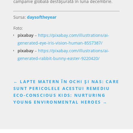
campanie globală desfășurată în luna decembrie.
Sursa:
daysoftheyear
Foto:
pixabay
–
https://pixabay.com/illustrations/ai-
generated-eye-iris-vision-human-8557387/
pixabay
–
https://pixabay.com/illustrations/ai-
generated-rabbit-bunny-easter-9220420/
←
LAPTE MATERN ÎN OCHI ȘI NAS: CARE
SUNT PERICOLELE ACESTUI REMEDIU
ECO-CONSCIOUS KIDS: NURTURING
YOUNG ENVIRONMENTAL HEROES
→