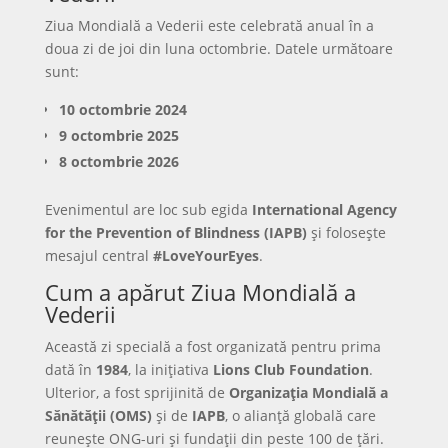
Ziua Mondială a Vederii este celebrată anual în a
doua zi de joi din luna octombrie. Datele următoare
sunt:
10 octombrie 2024
9 octombrie 2025
8 octombrie 2026
Evenimentul are loc sub egida
International Agency
for the Prevention of Blindness (IAPB)
și folosește
mesajul central
#LoveYourEyes
.
Cum a apărut Ziua Mondială a
Vederii
Această zi specială a fost organizată pentru prima
dată în
1984
, la inițiativa
Lions Club Foundation
.
Ulterior, a fost sprijinită de
Organizația Mondială a
Sănătății (OMS)
și de
IAPB
, o alianță globală care
reunește ONG-uri și fundații din peste 100 de țări.