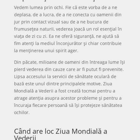
Vedem lumea prin ochi. Fie că este vorba de a ne
deplasa, de a lucra, de a ne conecta cu oamenii din
jur prin contact vizual sau de a ne bucura de
frumusețea naturii, vederea joacă un rol esențial în
viața de zi cu zi. Ea ne oferă siguranță, ne ajută să
fim atenți la mediul înconjurător și chiar contribuie
la menținerea unui spirit ager.
Din păcate, milioane de oameni din întreaga lume își
pierd vederea din cauze care ar fi putut fi prevenite.
Lipsa accesului la servicii de sănătate oculară de
bază este unul dintre principalele motive. Ziua
Mondială a Vederii a fost creată tocmai pentru a
atrage atenția asupra acestor probleme și pentru a
încuraja fiecare persoană să își protejeze sănătatea
ochilor.
Când are loc Ziua Mondială a
Vederii