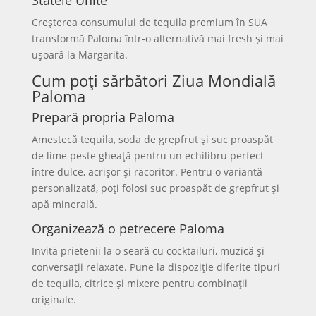
Statele Unite
Creșterea consumului de tequila premium în SUA
transformă Paloma într-o alternativă mai fresh și mai
ușoară la Margarita.
Cum poți sărbători Ziua Mondială
Paloma
Prepară propria Paloma
Amestecă tequila, soda de grepfrut și suc proaspăt
de lime peste gheață pentru un echilibru perfect
între dulce, acrișor și răcoritor. Pentru o variantă
personalizată, poți folosi suc proaspăt de grepfrut și
apă minerală.
Organizează o petrecere Paloma
Invită prietenii la o seară cu cocktailuri, muzică și
conversații relaxate. Pune la dispoziție diferite tipuri
de tequila, citrice și mixere pentru combinații
originale.