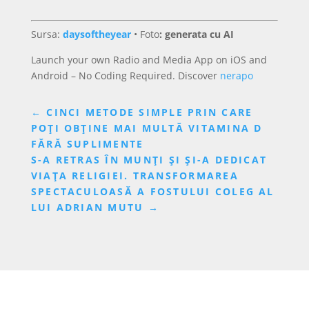
Sursa:
daysoftheyear
•
Foto
: generata cu AI
Launch your own Radio and Media App on iOS and
Android – No Coding Required. Discover
nerapo
←
CINCI METODE SIMPLE PRIN CARE
POȚI OBȚINE MAI MULTĂ VITAMINA D
FĂRĂ SUPLIMENTE
S-A RETRAS ÎN MUNȚI ȘI ȘI-A DEDICAT
VIAȚA RELIGIEI. TRANSFORMAREA
SPECTACULOASĂ A FOSTULUI COLEG AL
LUI ADRIAN MUTU
→