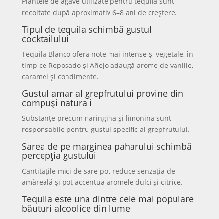
Plantele de agave utilizate pentru tequila sunt
recoltate după aproximativ 6–8 ani de creștere.
Tipul de tequila schimbă gustul
cocktailului
Tequila Blanco oferă note mai intense și vegetale, în
timp ce Reposado și Añejo adaugă arome de vanilie,
caramel și condimente.
Gustul amar al grepfrutului provine din
compuși naturali
Substanțe precum naringina și limonina sunt
responsabile pentru gustul specific al grepfrutului.
Sarea de pe marginea paharului schimbă
percepția gustului
Cantitățile mici de sare pot reduce senzația de
amăreală și pot accentua aromele dulci și citrice.
Tequila este una dintre cele mai populare
băuturi alcoolice din lume