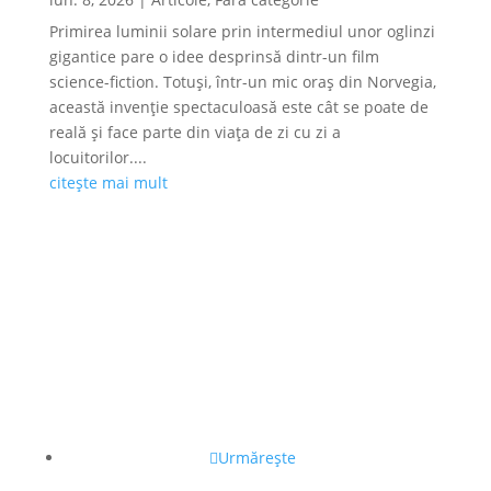
Primirea luminii solare prin intermediul unor oglinzi
gigantice pare o idee desprinsă dintr-un film
science-fiction. Totuși, într-un mic oraș din Norvegia,
această invenție spectaculoasă este cât se poate de
reală și face parte din viața de zi cu zi a
locuitorilor....
citește mai mult
Urmărește