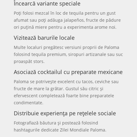
Încearcă variante speciale
Poți folosi mezcal în loc de tequila pentru un gust
afumat sau poți adăuga jalapeños, fructe de pădure
ori puțină miere pentru a experimenta arome noi.
Vizitează barurile locale
Multe localuri pregătesc versiuni proprii de Paloma
folosind tequila premium, siropuri artizanale sau suc
proaspăt stors.
Asociază cocktailul cu preparate mexicane
Paloma se potrivește excelent cu tacos, ceviche sau
fructe de mare la grătar. Gustul său citric și
efervescent completează foarte bine preparatele
condimentate.
Distribuie experiența pe rețelele sociale
Fotografiază băutura și postează folosind
hashtagurile dedicate Zilei Mondiale Paloma.