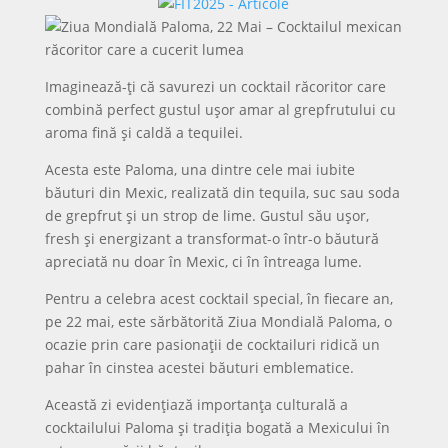
Imaginează-ți că savurezi un cocktail răcoritor care
combină perfect gustul ușor amar al grepfrutului cu
aroma fină și caldă a tequilei.
Acesta este Paloma, una dintre cele mai iubite
băuturi din Mexic, realizată din tequila, suc sau soda
de grepfrut și un strop de lime. Gustul său ușor,
fresh și energizant a transformat-o într-o băutură
apreciată nu doar în Mexic, ci în întreaga lume.
Pentru a celebra acest cocktail special, în fiecare an,
pe 22 mai, este sărbătorită Ziua Mondială Paloma, o
ocazie prin care pasionații de cocktailuri ridică un
pahar în cinstea acestei băuturi emblematice.
Această zi evidențiază importanța culturală a
cocktailului Paloma și tradiția bogată a Mexicului în