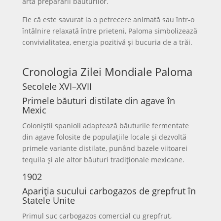
arta preparării băuturilor.
Fie că este savurat la o petrecere animată sau într-o
întâlnire relaxată între prieteni, Paloma simbolizează
convivialitatea, energia pozitivă și bucuria de a trăi.
Cronologia Zilei Mondiale Paloma
Secolele XVI–XVII
Primele băuturi distilate din agave în
Mexic
Coloniștii spanioli adaptează băuturile fermentate
din agave folosite de populațiile locale și dezvoltă
primele variante distilate, punând bazele viitoarei
tequila și ale altor băuturi tradiționale mexicane.
1902
Apariția sucului carbogazos de grepfrut în
Statele Unite
Primul suc carbogazos comercial cu grepfrut,