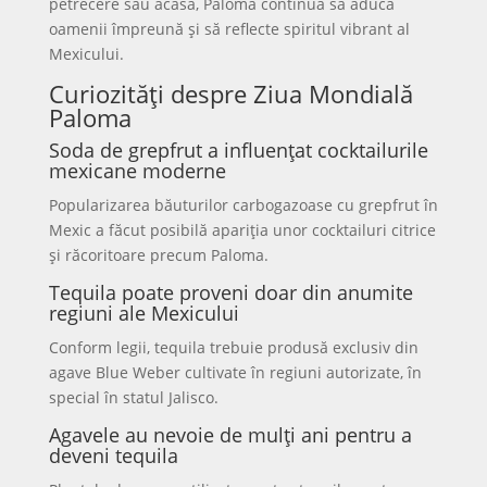
petrecere sau acasă, Paloma continuă să aducă
oamenii împreună și să reflecte spiritul vibrant al
Mexicului.
Curiozități despre Ziua Mondială
Paloma
Soda de grepfrut a influențat cocktailurile
mexicane moderne
Popularizarea băuturilor carbogazoase cu grepfrut în
Mexic a făcut posibilă apariția unor cocktailuri citrice
și răcoritoare precum Paloma.
Tequila poate proveni doar din anumite
regiuni ale Mexicului
Conform legii, tequila trebuie produsă exclusiv din
agave Blue Weber cultivate în regiuni autorizate, în
special în statul Jalisco.
Agavele au nevoie de mulți ani pentru a
deveni tequila