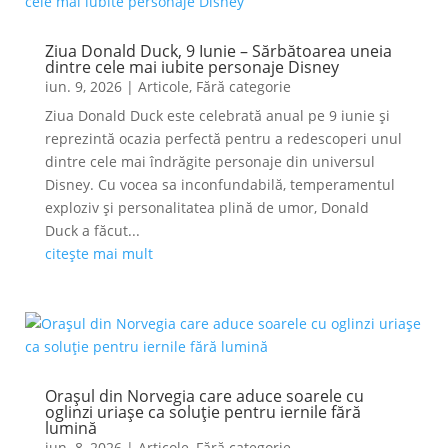
Ziua Donald Duck, 9 Iunie – Sărbătoarea uneia
dintre cele mai iubite personaje Disney
iun. 9, 2026
|
Articole
,
Fără categorie
Ziua Donald Duck este celebrată anual pe 9 iunie și
reprezintă ocazia perfectă pentru a redescoperi unul
dintre cele mai îndrăgite personaje din universul
Disney. Cu vocea sa inconfundabilă, temperamentul
exploziv și personalitatea plină de umor, Donald
Duck a făcut...
citește mai mult
Orașul din Norvegia care aduce soarele cu
oglinzi uriașe ca soluție pentru iernile fără
lumină
iun. 8, 2026
|
Articole
,
Fără categorie