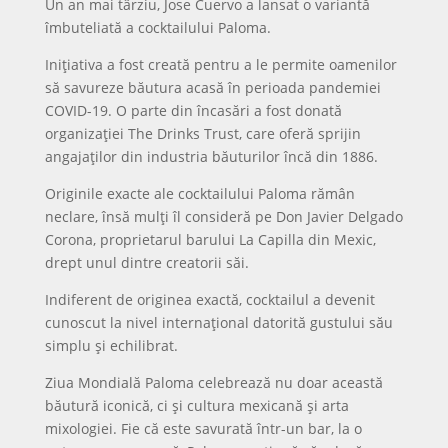
Un an mai târziu, Jose Cuervo a lansat o variantă
îmbuteliată a cocktailului Paloma.
Inițiativa a fost creată pentru a le permite oamenilor
să savureze băutura acasă în perioada pandemiei
COVID-19. O parte din încasări a fost donată
organizației The Drinks Trust, care oferă sprijin
angajaților din industria băuturilor încă din 1886.
Originile exacte ale cocktailului Paloma rămân
neclare, însă mulți îl consideră pe Don Javier Delgado
Corona, proprietarul barului La Capilla din Mexic,
drept unul dintre creatorii săi.
Indiferent de originea exactă, cocktailul a devenit
cunoscut la nivel internațional datorită gustului său
simplu și echilibrat.
Ziua Mondială Paloma celebrează nu doar această
băutură iconică, ci și cultura mexicană și arta
mixologiei. Fie că este savurată într-un bar, la o