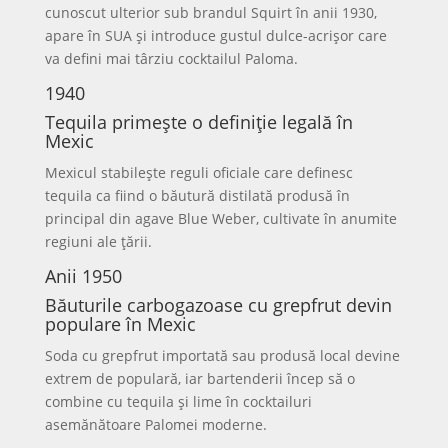
cunoscut ulterior sub brandul Squirt în anii 1930,
apare în SUA și introduce gustul dulce-acrișor care
va defini mai târziu cocktailul Paloma.
1940
Tequila primește o definiție legală în
Mexic
Mexicul stabilește reguli oficiale care definesc
tequila ca fiind o băutură distilată produsă în
principal din agave Blue Weber, cultivate în anumite
regiuni ale țării.
Anii 1950
Băuturile carbogazoase cu grepfrut devin
populare în Mexic
Soda cu grepfrut importată sau produsă local devine
extrem de populară, iar bartenderii încep să o
combine cu tequila și lime în cocktailuri
asemănătoare Palomei moderne.