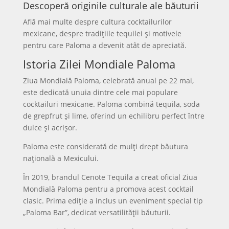
Descoperă originile culturale ale băuturii
Află mai multe despre cultura cocktailurilor
mexicane, despre tradițiile tequilei și motivele
pentru care Paloma a devenit atât de apreciată.
Istoria Zilei Mondiale Paloma
Ziua Mondială Paloma, celebrată anual pe 22 mai,
este dedicată unuia dintre cele mai populare
cocktailuri mexicane. Paloma combină tequila, soda
de grepfrut și lime, oferind un echilibru perfect între
dulce și acrișor.
Paloma este considerată de mulți drept băutura
națională a Mexicului.
În 2019, brandul Cenote Tequila a creat oficial Ziua
Mondială Paloma pentru a promova acest cocktail
clasic. Prima ediție a inclus un eveniment special tip
„Paloma Bar”, dedicat versatilității băuturii.