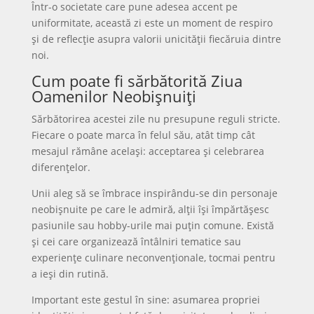
Într-o societate care pune adesea accent pe
uniformitate, această zi este un moment de respiro
și de reflecție asupra valorii unicității fiecăruia dintre
noi.
Cum poate fi sărbătorită Ziua
Oamenilor Neobișnuiți
Sărbătorirea acestei zile nu presupune reguli stricte.
Fiecare o poate marca în felul său, atât timp cât
mesajul rămâne același: acceptarea și celebrarea
diferențelor.
Unii aleg să se îmbrace inspirându-se din personaje
neobișnuite pe care le admiră, alții își împărtășesc
pasiunile sau hobby-urile mai puțin comune. Există
și cei care organizează întâlniri tematice sau
experiențe culinare neconvenționale, tocmai pentru
a ieși din rutină.
Important este gestul în sine: asumarea propriei