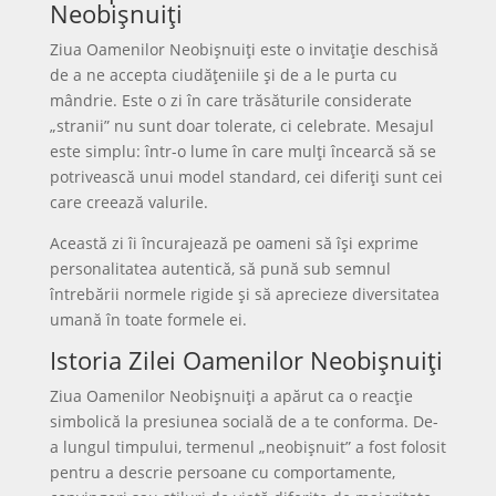
Neobișnuiți
Ziua Oamenilor Neobișnuiți este o invitație deschisă
de a ne accepta ciudățeniile și de a le purta cu
mândrie. Este o zi în care trăsăturile considerate
„stranii” nu sunt doar tolerate, ci celebrate. Mesajul
este simplu: într-o lume în care mulți încearcă să se
potrivească unui model standard, cei diferiți sunt cei
care creează valurile.
Această zi îi încurajează pe oameni să își exprime
personalitatea autentică, să pună sub semnul
întrebării normele rigide și să aprecieze diversitatea
umană în toate formele ei.
Istoria Zilei Oamenilor Neobișnuiți
Ziua Oamenilor Neobișnuiți a apărut ca o reacție
simbolică la presiunea socială de a te conforma. De-
a lungul timpului, termenul „neobișnuit” a fost folosit
pentru a descrie persoane cu comportamente,