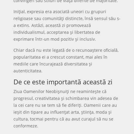
convingeri sau stiluri de viață diferite de majoritate.
Inițial, expresia era asociată uneori cu grupuri
religioase sau comunități distincte, însă sensul său s-
a extins. Astăzi, această zi promovează
individualismul, acceptarea și libertatea de
exprimare într-un mod pozitiv și inclusiv.
Chiar dacă nu este legată de o recunoaștere oficială,
popularitatea ei a crescut constant, mai ales în
mediile care încurajează diversitatea și
autenticitatea.
De ce este importantă această zi
Ziua Oamenilor Neobișnuiți ne reamintește că
progresul, creativitatea și schimbarea vin adesea de
la cei care nu se tem să fie diferiți. Oamenii care au
ieșit din tipare au influențat arta, știința, moda și
cultura, tocmai pentru că au avut curajul să nu se
conformeze.