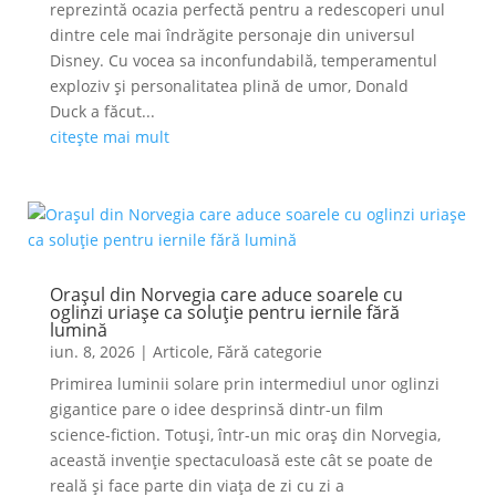
reprezintă ocazia perfectă pentru a redescoperi unul
dintre cele mai îndrăgite personaje din universul
Disney. Cu vocea sa inconfundabilă, temperamentul
exploziv și personalitatea plină de umor, Donald
Duck a făcut...
citește mai mult
Orașul din Norvegia care aduce soarele cu
oglinzi uriașe ca soluție pentru iernile fără
lumină
iun. 8, 2026
|
Articole
,
Fără categorie
Primirea luminii solare prin intermediul unor oglinzi
gigantice pare o idee desprinsă dintr-un film
science-fiction. Totuși, într-un mic oraș din Norvegia,
această invenție spectaculoasă este cât se poate de
reală și face parte din viața de zi cu zi a