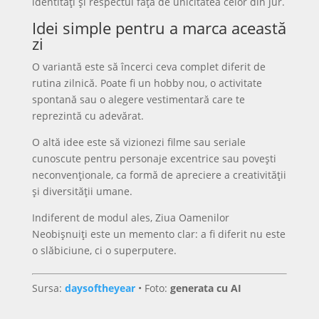
identități și respectul față de unicitatea celor din jur.
Idei simple pentru a marca această
zi
O variantă este să încerci ceva complet diferit de
rutina zilnică. Poate fi un hobby nou, o activitate
spontană sau o alegere vestimentară care te
reprezintă cu adevărat.
O altă idee este să vizionezi filme sau seriale
cunoscute pentru personaje excentrice sau povești
neconvenționale, ca formă de apreciere a creativității
și diversității umane.
Indiferent de modul ales, Ziua Oamenilor
Neobișnuiți este un memento clar: a fi diferit nu este
o slăbiciune, ci o superputere.
Sursa:
daysoftheyear
• Foto:
generata cu AI