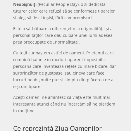
Neobișnuiți
(Peculiar People Day), o zi dedicată
tuturor celor care refuză să se conformeze tiparelor
și aleg să fie ei înșiși, fără compromisuri.
Este o sărbătoare a diferențelor, a originalității și a
personalităților care dau culoare unei lumi adesea
prea preocupate de „normalitate”.
Cu toții cunoaștem astfel de oameni. Prietenul care
combină hainele în moduri aparent imposibile,
persoana care inventează rețete culinare bizare, dar
surprinzător de gustoase, sau cineva care face
lucruri neobișnuite pur și simplu din plăcerea de a
ieși din tipare.
Acești oameni ne amintesc că viața este mult mai
interesantă atunci când nu încercăm să ne pierdem
în mulțime.
Ce reprezintă Ziua Oamenilor