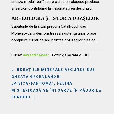
analiza modul real în care oamenii folosesc produse
și servicii, contribuind la îmbunătățirea designului.
ARHEOLOGIA ȘI ISTORIA ORAȘELOR
Săpăturile de la situri precum Çatalhöyük sau
Mohenjo-daro demonstrează existența unor orașe
complexe cu mii de ani înaintea civilizațiilor clasice.
Sursa:
daysoftheyear
•
Foto
: generata cu AI
←
BOGĂȚIILE MINERALE ASCUNSE SUB
GHEAȚA GROENLANDEI
„PISICA-FANTOMĂ”, FELINA
MISTERIOASĂ SE ÎNTOARCE ÎN PĂDURILE
EUROPEI
→