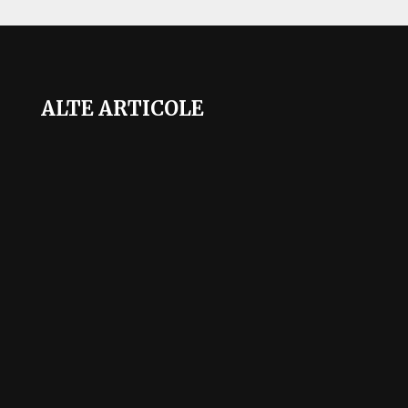
ALTE ARTICOLE
Mai sunt doar câteva săptămâni până la startul
Cupei Mondiale 2026, unul dintre cele mai
așteptate evenimente sportive ale deceniului.
Competiția va aduce o premieră absolută: turneul