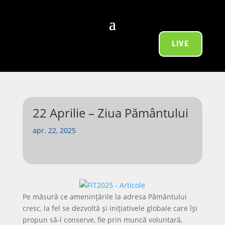
LIVE
22 Aprilie – Ziua Pământului
apr. 22, 2025
Pe măsură ce amenințările la adresa Pământului
cresc, la fel se dezvoltă și inițiativele globale care își
propun să-l conserve, fie prin muncă voluntară,