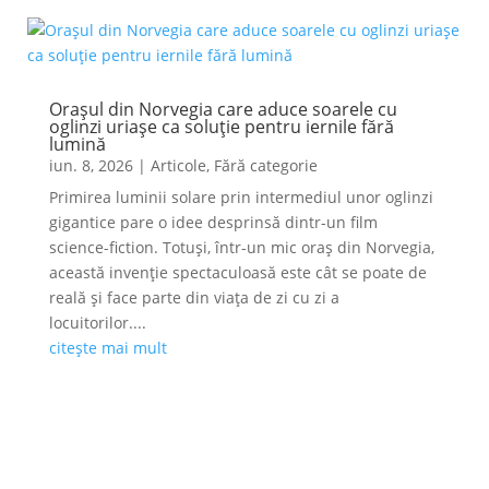
Orașul din Norvegia care aduce soarele cu
oglinzi uriașe ca soluție pentru iernile fără
lumină
iun. 8, 2026
|
Articole
,
Fără categorie
Primirea luminii solare prin intermediul unor oglinzi
gigantice pare o idee desprinsă dintr-un film
science-fiction. Totuși, într-un mic oraș din Norvegia,
această invenție spectaculoasă este cât se poate de
reală și face parte din viața de zi cu zi a
locuitorilor....
citește mai mult