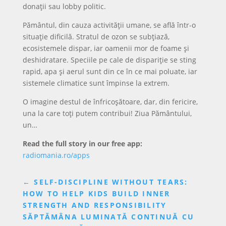
donații sau lobby politic.
Pământul, din cauza activității umane, se află într-o
situație dificilă. Stratul de ozon se subțiază,
ecosistemele dispar, iar oamenii mor de foame și
deshidratare. Speciile pe cale de dispariție se sting
rapid, apa și aerul sunt din ce în ce mai poluate, iar
sistemele climatice sunt împinse la extrem.
O imagine destul de înfricoșătoare, dar, din fericire,
una la care toți putem contribui! Ziua Pământului,
un…
Read the full story in our free app:
radiomania.ro/apps
←
SELF-DISCIPLINE WITHOUT TEARS:
HOW TO HELP KIDS BUILD INNER
STRENGTH AND RESPONSIBILITY
SĂPTĂMÂNA LUMINATĂ CONTINUĂ CU