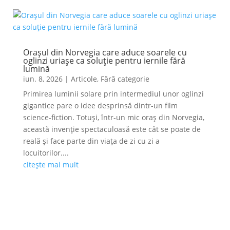
Orașul din Norvegia care aduce soarele cu
oglinzi uriașe ca soluție pentru iernile fără
lumină
iun. 8, 2026
|
Articole
,
Fără categorie
Primirea luminii solare prin intermediul unor oglinzi
gigantice pare o idee desprinsă dintr-un film
science-fiction. Totuși, într-un mic oraș din Norvegia,
această invenție spectaculoasă este cât se poate de
reală și face parte din viața de zi cu zi a
locuitorilor....
citește mai mult