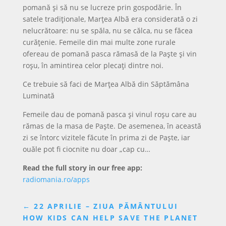
pomană și să nu se lucreze prin gospodărie. În
satele tradiționale, Marțea Albă era considerată o zi
nelucrătoare: nu se spăla, nu se călca, nu se făcea
curățenie. Femeile din mai multe zone rurale
ofereau de pomană pasca rămasă de la Paște și vin
roșu, în amintirea celor plecați dintre noi.
Ce trebuie să faci de Marțea Albă din Săptămâna
Luminată
Femeile dau de pomană pasca și vinul roșu care au
rămas de la masa de Paște. De asemenea, în această
zi se întorc vizitele făcute în prima zi de Paște, iar
ouăle pot fi ciocnite nu doar „cap cu…
Read the full story in our free app:
radiomania.ro/apps
←
22 APRILIE – ZIUA PĂMÂNTULUI
HOW KIDS CAN HELP SAVE THE PLANET