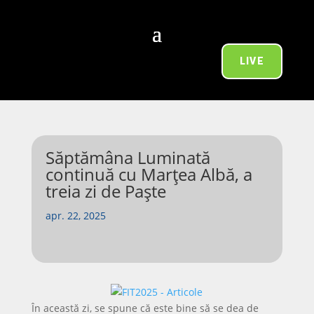
LIVE
Săptămâna Luminată
continuă cu Marțea Albă, a
treia zi de Paște
apr. 22, 2025
În această zi, se spune că este bine să se dea de