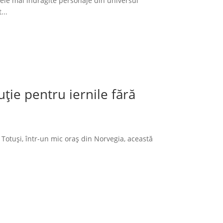
cele mai îndrăgite personaje din universul
...
ție pentru iernile fără
 Totuși, într-un mic oraș din Norvegia, această