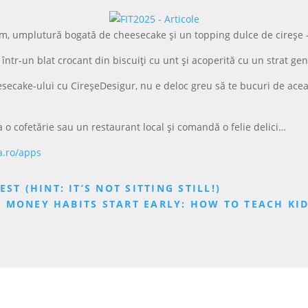
am, umplutură bogată de cheesecake și un topping dulce de cireșe 
ntr-un blat crocant din biscuiți cu unt și acoperită cu un strat gen
secake-ului cu CireșeDesigur, nu e deloc greu să te bucuri de aceas
 o cofetărie sau un restaurant local și comandă o felie delici…
a.ro/apps
ST (HINT: IT’S NOT SITTING STILL!)
 MONEY HABITS START EARLY: HOW TO TEACH KI