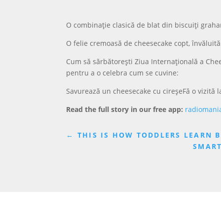
O combinație clasică de blat din biscuiți grah
O felie cremoasă de cheesecake copt, învăluită î
Cum să sărbătorești Ziua Internațională a Chee
pentru a o celebra cum se cuvine:
Savurează un cheesecake cu cireșeFă o vizită la
Read the full story in our free app:
radiomani
←
THIS IS HOW TODDLERS LEARN BE
SMART