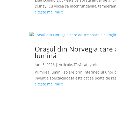
Ziua Donald Duck este celebrată anual pe 9 iun
Disney. Cu vocea sa inconfundabilă, temperamen
citește mai mult
Orașul din Norvegia care a
lumină
iun. 8, 2026
|
Articole
,
Fără categorie
Primirea luminii solare prin intermediul unor o
invenție spectaculoasă este cât se poate de reală
citește mai mult