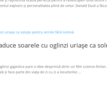
ie și reprezintă ocazia perfectă pentru a redescoperi unul dintre 
tul exploziv și personalitatea plină de umor, Donald Duck a făcut
duce soarele cu oglinzi uriașe ca solu
glinzi gigantice pare o idee desprinsă dintr-un film science-fiction.
 și face parte din viața de zi cu zi a locuitorilor....