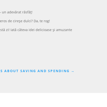
– un adevărat răsfăț!
eros de cireșe dulci? Da, te rog!
tă zi! Iată câteva idei delicioase și amuzante
DS ABOUT SAVING AND SPENDING
→