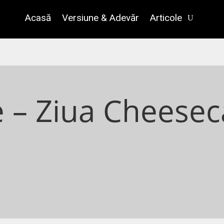
Acasă
Versiune & Adevăr
Articole
e – Ziua Cheesec
e