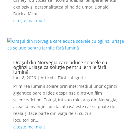
Disney. Cu vocea sa inconfundabilă, temperamentul
exploziv și personalitatea plină de umor, Donald
Duck a făcut...
citește mai mult
Orașul din Norvegia care aduce soarele cu
oglinzi uriașe ca soluție pentru iernile fără
lumină
iun. 8, 2026
|
Articole
,
Fără categorie
Primirea luminii solare prin intermediul unor oglinzi
gigantice pare o idee desprinsă dintr-un film
science-fiction. Totuși, într-un mic oraș din Norvegia,
această invenție spectaculoasă este cât se poate de
reală și face parte din viața de zi cu zi a
locuitorilor....
citește mai mult