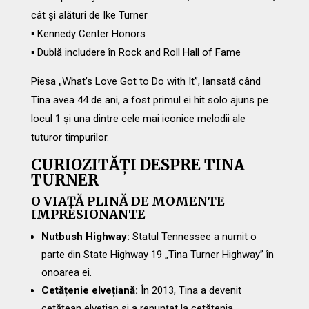
cât și alături de Ike Turner
▪ Kennedy Center Honors
▪ Dublă includere în Rock and Roll Hall of Fame
Piesa „What’s Love Got to Do with It”, lansată când
Tina avea 44 de ani, a fost primul ei hit solo ajuns pe
locul 1 și una dintre cele mai iconice melodii ale
tuturor timpurilor.
CURIOZITĂȚI DESPRE TINA
TURNER
O VIAȚĂ PLINĂ DE MOMENTE
IMPRESIONANTE
Nutbush Highway:
Statul Tennessee a numit o
parte din State Highway 19 „Tina Turner Highway” în
onoarea ei.
Cetățenie elvețiană:
În 2013, Tina a devenit
cetățean elvețian și a renunțat la cetățenia