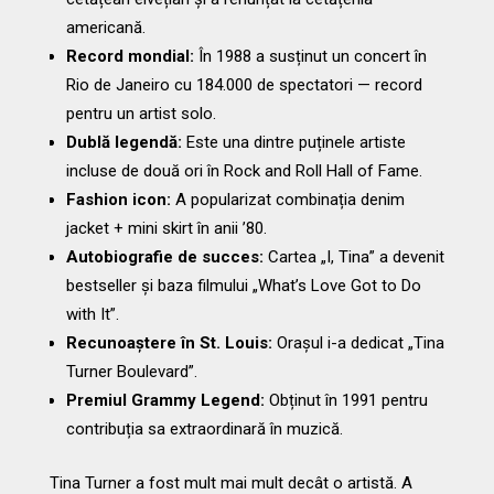
americană.
Record mondial:
În 1988 a susținut un concert în
Rio de Janeiro cu 184.000 de spectatori — record
pentru un artist solo.
Dublă legendă:
Este una dintre puținele artiste
incluse de două ori în Rock and Roll Hall of Fame.
Fashion icon:
A popularizat combinația denim
jacket + mini skirt în anii ’80.
Autobiografie de succes:
Cartea „I, Tina” a devenit
bestseller și baza filmului „What’s Love Got to Do
with It”.
Recunoaștere în St. Louis:
Orașul i-a dedicat „Tina
Turner Boulevard”.
Premiul Grammy Legend:
Obținut în 1991 pentru
contribuția sa extraordinară în muzică.
Tina Turner a fost mult mai mult decât o artistă. A