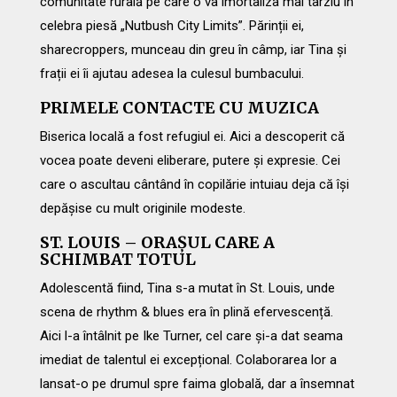
comunitate rurală pe care o va imortaliza mai târziu în
celebra piesă „Nutbush City Limits”. Părinții ei,
sharecroppers, munceau din greu în câmp, iar Tina și
frații ei îi ajutau adesea la culesul bumbacului.
PRIMELE CONTACTE CU MUZICA
Biserica locală a fost refugiul ei. Aici a descoperit că
vocea poate deveni eliberare, putere și expresie. Cei
care o ascultau cântând în copilărie intuiau deja că își
depășise cu mult originile modeste.
ST. LOUIS – ORAȘUL CARE A
SCHIMBAT TOTUL
Adolescentă fiind, Tina s-a mutat în St. Louis, unde
scena de rhythm & blues era în plină efervescență.
Aici l-a întâlnit pe Ike Turner, cel care și-a dat seama
imediat de talentul ei excepțional. Colaborarea lor a
lansat-o pe drumul spre faima globală, dar a însemnat