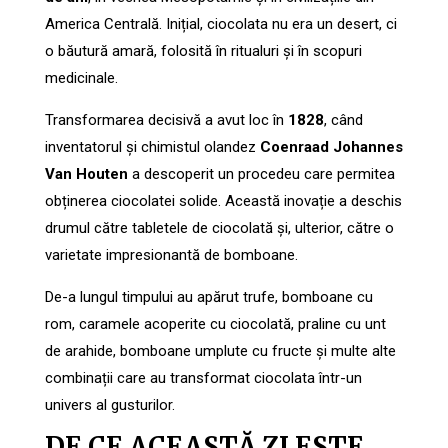
America Centrală. Inițial, ciocolata nu era un desert, ci
o băutură amară, folosită în ritualuri și în scopuri
medicinale.
Transformarea decisivă a avut loc în
1828
, când
inventatorul și chimistul olandez
Coenraad Johannes
Van Houten
a descoperit un procedeu care permitea
obținerea ciocolatei solide. Această inovație a deschis
drumul către tabletele de ciocolată și, ulterior, către o
varietate impresionantă de bomboane.
De-a lungul timpului au apărut trufe, bomboane cu
rom, caramele acoperite cu ciocolată, praline cu unt
de arahide, bomboane umplute cu fructe și multe alte
combinații care au transformat ciocolata într-un
univers al gusturilor.
DE CE ACEASTĂ ZI ESTE