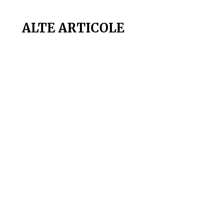
ALTE ARTICOLE
Mai sunt doar câteva săptămâni până la
startul Cupei Mondiale 2026, unul dintre cele
mai așteptate evenimente sportive ale
deceniului. Competiția va aduce o premieră
absolută: turneul final va fi organizat simultan
în trei țări, Statele Unite ale Americii, Mexic