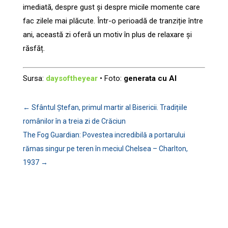
imediată, despre gust și despre micile momente care
fac zilele mai plăcute. Într-o perioadă de tranziție între
ani, această zi oferă un motiv în plus de relaxare și
răsfăț.
Sursa:
daysoftheyear
• Foto:
generata cu AI
←
Sfântul Ștefan, primul martir al Bisericii. Tradițiile
românilor în a treia zi de Crăciun
The Fog Guardian: Povestea incredibilă a portarului
rămas singur pe teren în meciul Chelsea – Charlton,
1937
→