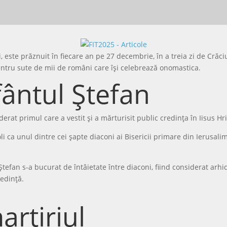
ii, este prăznuit în fiecare an pe 27 decembrie, în a treia zi de Cr
 pentru sute de mii de români care își celebrează onomastica.
fântul Ștefan
erat primul care a vestit și a mărturisit public credința în Iisus Hr
oli ca unul dintre cei șapte diaconi ai Bisericii primare din Ierusali
l Ștefan s-a bucurat de întâietate între diaconi, fiind considerat ar
redință.
artiriul