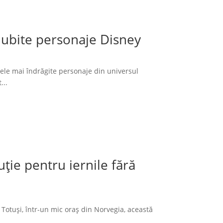
 iubite personaje Disney
cele mai îndrăgite personaje din universul
...
ție pentru iernile fără
 Totuși, într-un mic oraș din Norvegia, această