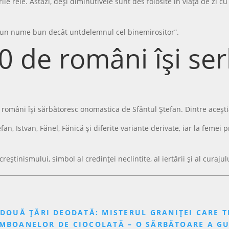
le rele. Astăzi, deși diminutivele sunt des folosite în viața de zi
e un nume bun decât untdelemnul cel binemirositor”.
0 de români își se
de români își sărbătoresc onomastica de Sfântul Ștefan. Dintre aceșt
an, Istvan, Fănel, Fănică și diferite variante derivate, iar la fem
știnismului, simbol al credinței neclintite, al iertării și al curaju
 DOUĂ ȚĂRI DEODATĂ: MISTERUL GRANIȚEI CARE T
BOMBOANELOR DE CIOCOLATĂ – O SĂRBĂTOARE A G