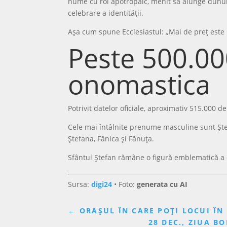
nume cu rol apotropaic, menit să alunge duhuri
celebrare a identității.
Așa cum spune Ecclesiastul: „Mai de preț est
Peste 500.00
onomastica
Potrivit datelor oficiale, aproximativ 515.000 
Cele mai întâlnite prenume masculine sunt Ștef
Ștefana, Fănica și Fănuța.
Sfântul Ștefan rămâne o figură emblematică a cre
Sursa:
digi24
• Foto:
generata cu AI
←
ORAȘUL ÎN CARE POȚI LOCUI ÎN
28 DEC., ZIUA 