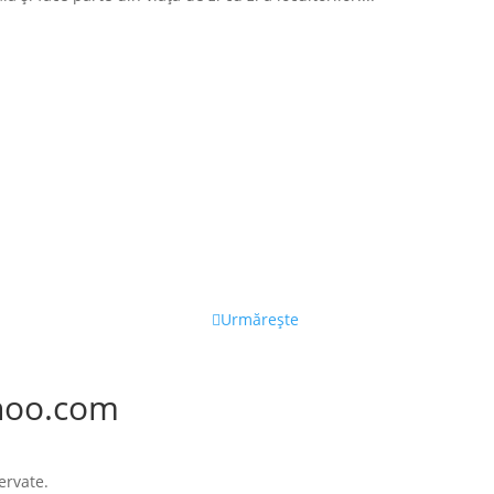
Urmărește
hoo.com
ervate.