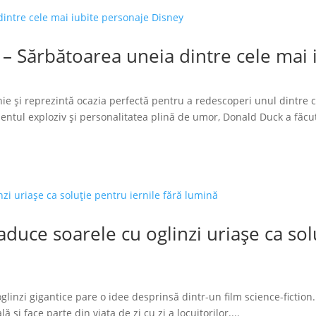
 – Sărbătoarea uneia dintre cele mai
ie și reprezintă ocazia perfectă pentru a redescoperi unul dintre 
tul exploziv și personalitatea plină de umor, Donald Duck a făcut
duce soarele cu oglinzi uriașe ca solu
glinzi gigantice pare o idee desprinsă dintr-un film science-fiction.
 și face parte din viața de zi cu zi a locuitorilor....