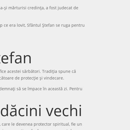
a-și mărturisi credința, a fost judecat de
imp ce era lovit, Sfântul Ștefan se ruga pentru
tefan
fice acestei sărbători. Tradiția spune că
ătoare de protecție și vindecare.
îndemnați să se împace în această zi. Pentru
dăcini vechi
care le devenea protector spiritual, fie un