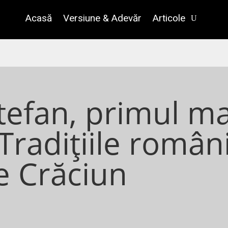
Acasă
Versiune & Adevăr
Articole
tefan, primul mar
 Tradițiile români
de Crăciun