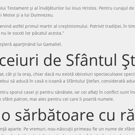
i Testament și al învățăturilor lui Iisus Hristos. Pentru curajul de 
ui Moise și a lui Dumnezeu.
evenind astfel primul martir al creștinismului. Potrivit tradiției, în t
nu le socoti lor păcatul acesta.”
eșteră aparținând lui Gamaliel.
iceiuri de Sfântul Ș
at, cât și la oraș, chiar dacă nu există obiceiuri spectaculoase speci
bui să aducă în casă o icoană a Sfântului Ștefan, considerată aduc
ru sporul casei și pentru sănătate, iar cei aflați în conflict sunt 
 sfânt patron, mai ales pentru cei care îi poartă numele.
o sărbătoare cu ră
ță aparte. Pe vremuri, nou-născuții primeau fie un nume de sfânt, 