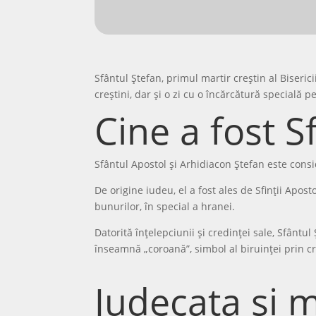
Sfântul Ștefan, primul martir creștin al Biseric
creștini, dar și o zi cu o încărcătură specială
Cine a fost S
Sfântul Apostol și Arhidiacon Ștefan este consid
De origine iudeu, el a fost ales de Sfinții Apost
bunurilor, în special a hranei.
Datorită înțelepciunii și credinței sale, Sfântu
înseamnă „coroană”, simbol al biruinței prin c
Judecata și m