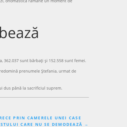
 cu zi, onomastica rămâne un moment de
rbează
ia, 362.037 sunt bărbați și 152.558 sunt femei.
ei predomină prenumele Ștefania, urmat de
lui dus până la sacrificiul suprem.
RECE PRIN CAMERELE UNEI CASE
USTULUI CARE NU SE DEMODEAZĂ
→