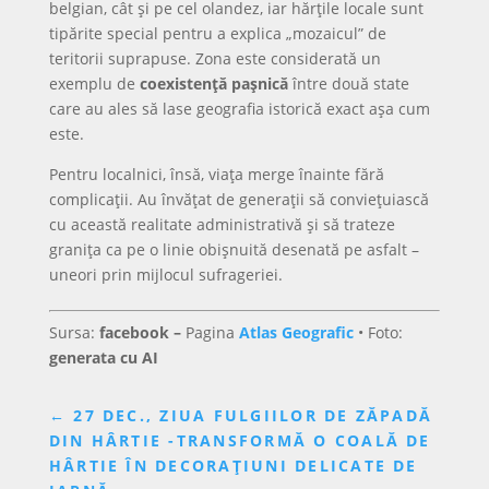
belgian, cât și pe cel olandez, iar hărțile locale sunt
tipărite special pentru a explica „mozaicul” de
teritorii suprapuse. Zona este considerată un
exemplu de
coexistență pașnică
între două state
care au ales să lase geografia istorică exact așa cum
este.
Pentru localnici, însă, viața merge înainte fără
complicații. Au învățat de generații să conviețuiască
cu această realitate administrativă și să trateze
granița ca pe o linie obișnuită desenată pe asfalt –
uneori prin mijlocul sufrageriei.
Sursa:
facebook –
Pagina
Atlas Geografic
• Foto:
generata cu AI
←
27 DEC., ZIUA FULGIILOR DE ZĂPADĂ
DIN HÂRTIE -TRANSFORMĂ O COALĂ DE
HÂRTIE ÎN DECORAȚIUNI DELICATE DE