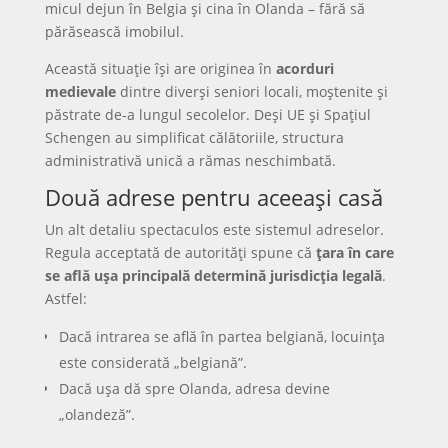
micul dejun în Belgia și cina în Olanda – fără să
părăsească imobilul.
Această situație își are originea în
acorduri
medievale
dintre diverși seniori locali, moștenite și
păstrate de-a lungul secolelor. Deși UE și Spațiul
Schengen au simplificat călătoriile, structura
administrativă unică a rămas neschimbată.
Două adrese pentru aceeași casă
Un alt detaliu spectaculos este sistemul adreselor.
Regula acceptată de autorități spune că
țara în care
se află ușa principală determină jurisdicția legală
.
Astfel:
Dacă intrarea se află în partea belgiană, locuința
este considerată „belgiană”.
Dacă ușa dă spre Olanda, adresa devine
„olandeză”.