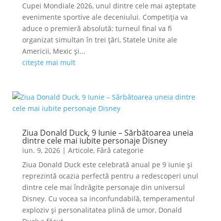
Cupei Mondiale 2026, unul dintre cele mai așteptate
evenimente sportive ale deceniului. Competiția va
aduce o premieră absolută: turneul final va fi
organizat simultan în trei țări, Statele Unite ale
Americii, Mexic și...
citește mai mult
Ziua Donald Duck, 9 Iunie – Sărbătoarea uneia
dintre cele mai iubite personaje Disney
iun. 9, 2026
|
Articole
,
Fără categorie
Ziua Donald Duck este celebrată anual pe 9 iunie și
reprezintă ocazia perfectă pentru a redescoperi unul
dintre cele mai îndrăgite personaje din universul
Disney. Cu vocea sa inconfundabilă, temperamentul
exploziv și personalitatea plină de umor, Donald