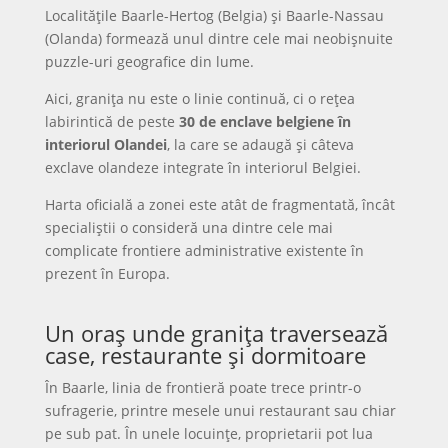
Localitățile Baarle-Hertog (Belgia) și Baarle-Nassau
(Olanda) formează unul dintre cele mai neobișnuite
puzzle-uri geografice din lume.
Aici, granița nu este o linie continuă, ci o rețea
labirintică de peste
30 de enclave belgiene în
interiorul Olandei
, la care se adaugă și câteva
exclave olandeze integrate în interiorul Belgiei.
Harta oficială a zonei este atât de fragmentată, încât
specialiștii o consideră una dintre cele mai
complicate frontiere administrative existente în
prezent în Europa.
Un oraș unde granița traversează
case, restaurante și dormitoare
În Baarle, linia de frontieră poate trece printr-o
sufragerie, printre mesele unui restaurant sau chiar
pe sub pat. În unele locuințe, proprietarii pot lua