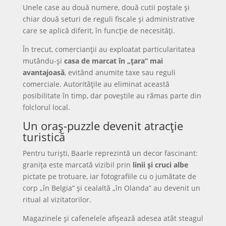
Unele case au două numere, două cutii poștale și
chiar două seturi de reguli fiscale și administrative
care se aplică diferit, în funcție de necesități.
În trecut, comercianții au exploatat particularitatea
mutându-și
casa de marcat în „țara” mai
avantajoasă
, evitând anumite taxe sau reguli
comerciale. Autoritățile au eliminat această
posibilitate în timp, dar poveștile au rămas parte din
folclorul local.
Un oraș-puzzle devenit atracție
turistică
Pentru turiști, Baarle reprezintă un decor fascinant:
granița este marcată vizibil prin
linii și cruci albe
pictate pe trotuare, iar fotografiile cu o jumătate de
corp „în Belgia” și cealaltă „în Olanda” au devenit un
ritual al vizitatorilor.
Magazinele și cafenelele afișează adesea atât steagul