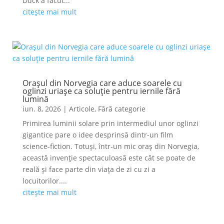
Duck a făcut...
citește mai mult
Orașul din Norvegia care aduce soarele cu
oglinzi uriașe ca soluție pentru iernile fără
lumină
iun. 8, 2026
|
Articole
,
Fără categorie
Primirea luminii solare prin intermediul unor oglinzi
gigantice pare o idee desprinsă dintr-un film
science-fiction. Totuși, într-un mic oraș din Norvegia,
această invenție spectaculoasă este cât se poate de
reală și face parte din viața de zi cu zi a
locuitorilor....
citește mai mult