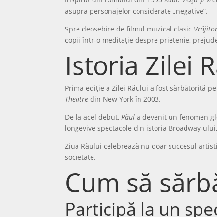
asupra personajelor considerate „negative”.
Spre deosebire de filmul muzical clasic
Vrăjito
copii într-o meditație despre prietenie, prejud
Istoria Zilei 
Prima ediție a Zilei Răului a fost sărbătorită p
Theatre
din New York în 2003.
De la acel debut,
Răul
a devenit un fenomen gl
longevive spectacole din istoria Broadway-ului
Ziua Răului celebrează nu doar succesul artistic
societate.
Cum să sărbă
Participă la un spec