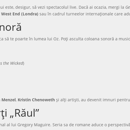
este, desigur, să vezi spectacolul live. Dacă ai ocazia, mergi la
Ge
n
West End (Londra)
sau în cadrul turneelor internaționale care ad
onoră
ca să te poarte în lumea lui Oz. Poți asculta coloana sonoră a musi
s the Wicked
)
a Menzel
,
Kristin Chenoweth
și alți artiști, au devenit imnuri pentr
ți „Răul”
ginal al lui Gregory Maguire. Seria sa de romane aduce o perspecti