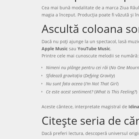
Cea mai bună modalitate de a marca Ziua Răului 
magia a început. Producția poate fi văzută și î
Ascultă coloana s
Dacă nu poți ajunge la un spectacol, lasă muzi
Apple Music
sau
YouTube Music
.
Printre cele mai cunoscute melodii se numără:
Nimeni nu plânge pentru cei răi
(
No One Mourn
Sfidează gravitația
(
Defying Gravity
)
Nu sunt fata aceea
(
I’m Not That Girl
)
Ce este acest sentiment?
(
What Is This Feeling?
)
Aceste cântece, interpretate magistral de
Idin
Citește seria de căr
Dacă preferi lectura, descoperă universul ori