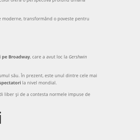
ice moderne, transformând o poveste pentru
ui pe Broadway
, care a avut loc la
Gershwin
mul său. În prezent, este unul dintre cele mai
spectatori
la nivel mondial.
ândi liber și de a contesta normele impuse de
i