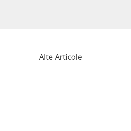
Alte Articole
Mai sunt doar câteva săptămâni până la sta
aduce o premieră absolută: turneul final va fi