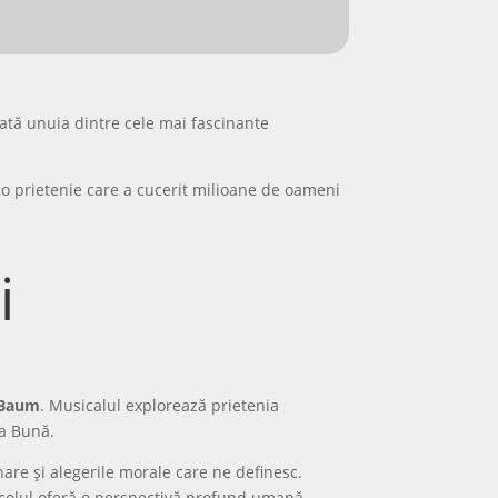
cată unuia dintre cele mai fascinante
i o prietenie care a cucerit milioane de oameni
i
 Baum
. Musicalul explorează prietenia
ea Bună.
nare și alegerile morale care ne definesc.
acolul oferă o perspectivă profund umană