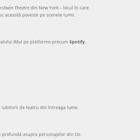
rshwin Theatre
din New York – locul în care
uc această poveste pe scenele lumii.
calului
Răul
pe platforme precum
Spotify
,
u iubitorii de teatru din întreaga lume.
vă profundă asupra personajelor din Oz: