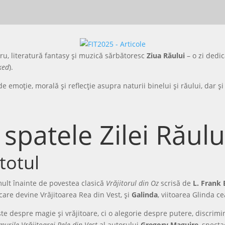
atru, literatură fantasy și muzică sărbătoresc
Ziua Răului
– o zi dedi
ked
).
e emoție, morală și reflecție asupra naturii binelui și răului, dar ș
spatele Zilei Răulu
totul
 mult înainte de povestea clasică
Vrăjitorul din Oz
scrisă de
L. Frank
 care devine Vrăjitoarea Rea din Vest, și
Galinda
, viitoarea Glinda c
te despre magie și vrăjitoare, ci o alegorie despre putere, discrimi
emurile Vrăjitoarei Rele din Vest
al autorului
Gregory Maguire
, spect