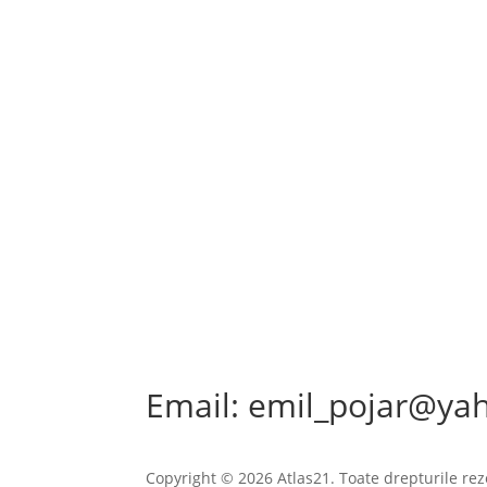
această invenție spectaculoasă este cât se poa
Email: emil_pojar@ya
Copyright © 2026 Atlas21. Toate drepturile rez