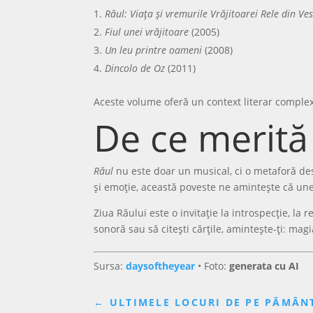
Răul: Viața și vremurile Vrăjitoarei Rele din Ves
Fiul unei vrăjitoare
(2005)
Un leu printre oameni
(2008)
Dincolo de Oz
(2011)
Aceste volume oferă un context literar complex, 
De ce merită 
Răul
nu este doar un musical, ci o metaforă des
și emoție, această poveste ne amintește că uneo
Ziua Răului este o invitație la introspecție, la 
sonoră sau să citești cărțile, amintește-ți: mag
Sursa:
daysoftheyear
• Foto:
generata cu AI
←
ULTIMELE LOCURI DE PE PĂMÂNT