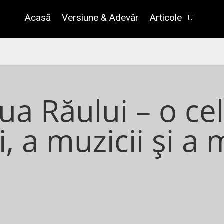
Acasă
Versiune & Adevăr
Articole
iua Răului – o ce
i, a muzicii și a 