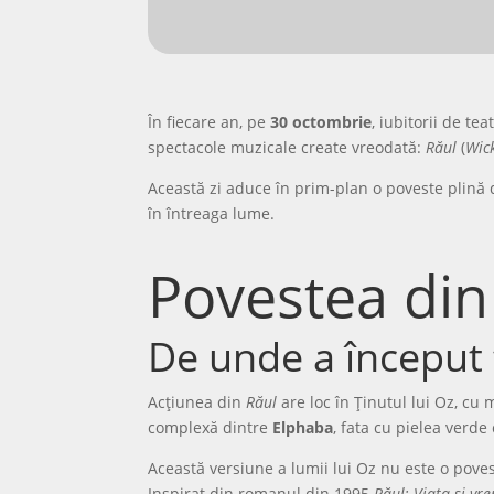
În fiecare an, pe
30 octombrie
, iubitorii de te
spectacole muzicale create vreodată:
Răul
(
Wic
Această zi aduce în prim-plan o poveste plină d
în întreaga lume.
Povestea din 
De unde a început 
Acțiunea din
Răul
are loc în Ținutul lui Oz, cu
complexă dintre
Elphaba
, fata cu pielea verde
Această versiune a lumii lui Oz nu este o poves
Inspirat din romanul din 1995
Răul: Viața și vr