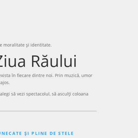
e moralitate și identitate.
Ziua Răului
ista în fiecare dintre noi. Prin muzică, umor
ajos.
 alegi să vezi spectacolul, să asculți coloana
NECATE ȘI PLINE DE STELE