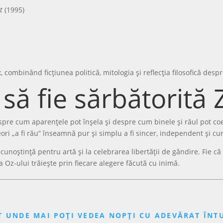
t
(1995)
combinând ficțiunea politică, mitologia și reflecția filosofică despr
să fie sărbătorită 
pre cum aparențele pot înșela și despre cum binele și răul pot coex
ri „a fi rău” înseamnă pur și simplu a fi sincer, independent și cur
recunoștință pentru artă și la celebrarea libertății de gândire. Fie că
ia Oz-ului trăiește prin fiecare alegere făcută cu inimă.
 UNDE MAI POȚI VEDEA NOPȚI CU ADEVĂRAT ÎNTU