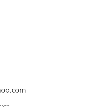
te de reală și face parte din viața de zi cu zi a locuitorilor....
hoo.com
ervate.