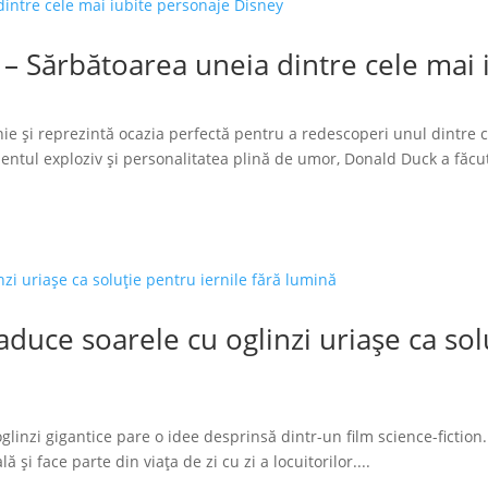
 – Sărbătoarea uneia dintre cele mai
ie și reprezintă ocazia perfectă pentru a redescoperi unul dintre 
tul exploziv și personalitatea plină de umor, Donald Duck a făcut
duce soarele cu oglinzi uriașe ca solu
glinzi gigantice pare o idee desprinsă dintr-un film science-fiction.
 și face parte din viața de zi cu zi a locuitorilor....