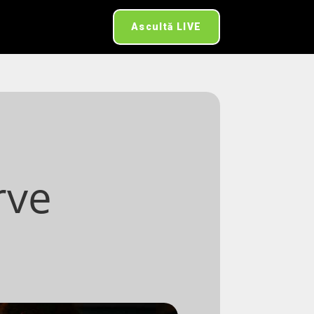
Ascultă LIVE
d
rve