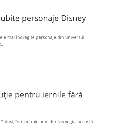
 iubite personaje Disney
cele mai îndrăgite personaje din universul
...
ție pentru iernile fără
 Totuși, într-un mic oraș din Norvegia, această