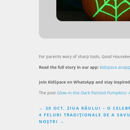
For parents wary of sharp tools, Good Houseke
Read the full story in our app:
kidspace.ai/ap
Join KidSpace on WhatsApp and stay inspired
The post
Glow-in-the-Dark Painted Pumpkins: 
←
30 OCT, ZIUA RĂULUI – O CELEBR
4 FELURI TRADIȚIONALE DE A SA
NOȘTRI
→