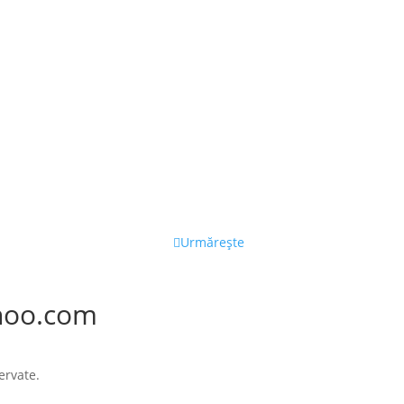
Urmărește
hoo.com
ervate.