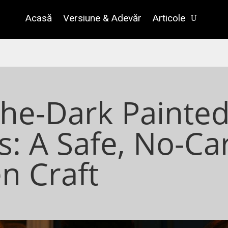
Acasă
Versiune & Adevăr
Articole
the-Dark Painte
: A Safe, No-Ca
n Craft