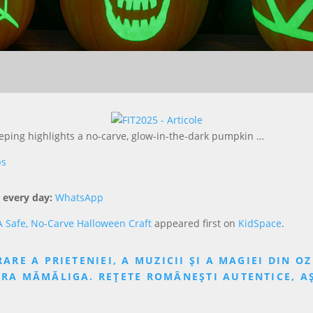
eping highlights a no-carve, glow-in-the-dark pumpkin …
ps
 every day:
WhatsApp
A Safe, No-Carve Halloween Craft
appeared first on
KidSpace
.
ARE A PRIETENIEI, A MUZICII ȘI A MAGIEI DIN OZ
VURA MĂMĂLIGA. REȚETE ROMÂNEȘTI AUTENTICE, 