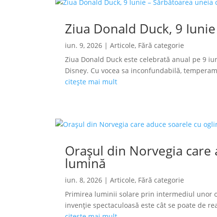
Ziua Donald Duck, 9 Iunie
iun. 9, 2026
|
Articole
,
Fără categorie
Ziua Donald Duck este celebrată anual pe 9 iun
Disney. Cu vocea sa inconfundabilă, temperamen
citește mai mult
Orașul din Norvegia care a
lumină
iun. 8, 2026
|
Articole
,
Fără categorie
Primirea luminii solare prin intermediul unor o
invenție spectaculoasă este cât se poate de reală
citește mai mult