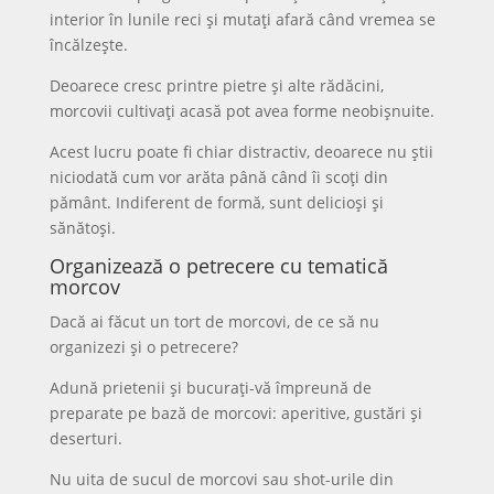
interior în lunile reci și mutați afară când vremea se
încălzește.
Deoarece cresc printre pietre și alte rădăcini,
morcovii cultivați acasă pot avea forme neobișnuite.
Acest lucru poate fi chiar distractiv, deoarece nu știi
niciodată cum vor arăta până când îi scoți din
pământ. Indiferent de formă, sunt delicioși și
sănătoși.
Organizează o petrecere cu tematică
morcov
Dacă ai făcut un tort de morcovi, de ce să nu
organizezi și o petrecere?
Adună prietenii și bucurați-vă împreună de
preparate pe bază de morcovi: aperitive, gustări și
deserturi.
Nu uita de sucul de morcovi sau shot-urile din