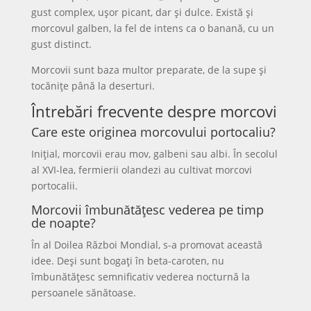
gust complex, ușor picant, dar și dulce. Există și
morcovul galben, la fel de intens ca o banană, cu un
gust distinct.
Morcovii sunt baza multor preparate, de la supe și
tocănițe până la deserturi.
Întrebări frecvente despre morcovi
Care este originea morcovului portocaliu?
Inițial, morcovii erau mov, galbeni sau albi. În secolul
al XVI-lea, fermierii olandezi au cultivat morcovi
portocalii.
Morcovii îmbunătățesc vederea pe timp
de noapte?
În al Doilea Război Mondial, s-a promovat această
idee. Deși sunt bogați în beta-caroten, nu
îmbunătățesc semnificativ vederea nocturnă la
persoanele sănătoase.