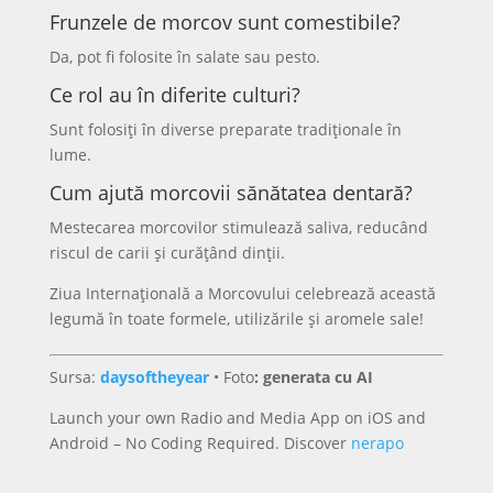
Frunzele de morcov sunt comestibile?
Da, pot fi folosite în salate sau pesto.
Ce rol au în diferite culturi?
Sunt folosiți în diverse preparate tradiționale în
lume.
Cum ajută morcovii sănătatea dentară?
Mestecarea morcovilor stimulează saliva, reducând
riscul de carii și curățând dinții.
Ziua Internațională a Morcovului celebrează această
legumă în toate formele, utilizările și aromele sale!
Sursa:
daysoftheyear
•
Foto
: generata cu AI
Launch your own Radio and Media App on iOS and
Android – No Coding Required. Discover
nerapo