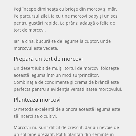
Poți începe dimineața cu brioșe din morcov și măr.
Pe parcursul zilei, ia cu tine morcovi baby și un sos
pentru gustări rapide. La prânz, adaugă o felie de
tort de morcovi.
Iar la cină, bucură-te de legume la cuptor, unde
morcovul este vedeta.
Prepară un tort de morcovi
Un desert iubit de mulți, tortul de morcovi folosește
această legumă într-un mod surprinzător.
Combinația de condimente și crema de brânză este
perfectă pentru a evidenția versatilitatea morcovului.
Plantează morcovi
O metodă excelentă de a onora această legumă este
să încerci să o cultivi.
Morcovii nu sunt dificil de crescut, dar au nevoie de
un sol bine pregătit. Pot fi plantați din semințe în