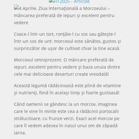
Coace-l într-un tort, ronțăie-l cu sos sau gătește-l
într-un sos de unt: morcovul este sănătos, gustos și
surprinzător de ușor de cultivat chiar la tine acasă.
Morcovul omniprezent. O mâncare preferată de
iepuri, excelent pentru vedere și baza unuia dintre
cele mai delicioase deserturi create vreodată!
Această legumă rădăcinoasă este plină de vitamine
și nutrienți, fiind în același timp și foarte gustoasă!
Când oamenii se gândesc la un morcov, imaginea
care le vine în minte este cea a rădăcinii portocalii
strălucitoare, cu frunze verzi. Exact acel morcov pe
care îl vedem adesea în nasul unui om de zăpadă
iarna.