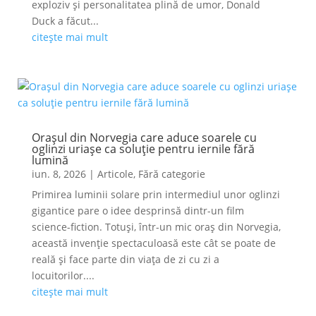
exploziv și personalitatea plină de umor, Donald
Duck a făcut...
citește mai mult
Orașul din Norvegia care aduce soarele cu
oglinzi uriașe ca soluție pentru iernile fără
lumină
iun. 8, 2026
|
Articole
,
Fără categorie
Primirea luminii solare prin intermediul unor oglinzi
gigantice pare o idee desprinsă dintr-un film
science-fiction. Totuși, într-un mic oraș din Norvegia,
această invenție spectaculoasă este cât se poate de
reală și face parte din viața de zi cu zi a
locuitorilor....
citește mai mult