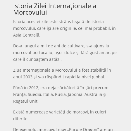
Istoria Zilei Internaționale a
Morcovului
Istoria acestei zile este strâns legată de istoria
morcovului, care își are originile, cel mai probabil, în
Asia Centrală.
De-a lungul a mii de ani de cultivare, s-a ajuns la
morcovul portocaliu, ușor dulce și fără gust amar, pe
care îl cunoaștem astăzi.
Ziua Internațională a Morcovului a fost stabilită în
anul 2003 și s-a răspândit rapid la nivel global.
Până în 2012, era deja sărbătorită în țări precum
Franța, Suedia, Italia, Rusia, Japonia, Australia și
Regatul Unit.
Există numeroase varietăți de morcovi, în culori
diferite.
De exemplu, morcovul mov „Purple Dragon” are un