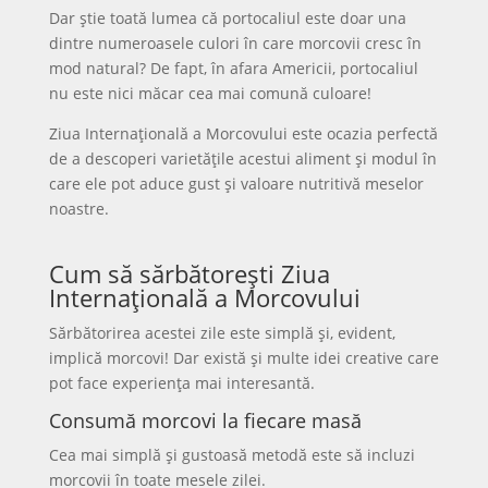
Dar știe toată lumea că portocaliul este doar una
dintre numeroasele culori în care morcovii cresc în
mod natural? De fapt, în afara Americii, portocaliul
nu este nici măcar cea mai comună culoare!
Ziua Internațională a Morcovului este ocazia perfectă
de a descoperi varietățile acestui aliment și modul în
care ele pot aduce gust și valoare nutritivă meselor
noastre.
Cum să sărbătorești Ziua
Internațională a Morcovului
Sărbătorirea acestei zile este simplă și, evident,
implică morcovi! Dar există și multe idei creative care
pot face experiența mai interesantă.
Consumă morcovi la fiecare masă
Cea mai simplă și gustoasă metodă este să incluzi
morcovii în toate mesele zilei.