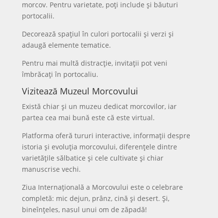
morcov. Pentru varietate, poți include și băuturi
portocalii.
Decorează spațiul în culori portocalii și verzi și
adaugă elemente tematice.
Pentru mai multă distracție, invitații pot veni
îmbrăcați în portocaliu.
Vizitează Muzeul Morcovului
Există chiar și un muzeu dedicat morcovilor, iar
partea cea mai bună este că este virtual.
Platforma oferă tururi interactive, informații despre
istoria și evoluția morcovului, diferențele dintre
varietățile sălbatice și cele cultivate și chiar
manuscrise vechi.
Ziua Internațională a Morcovului este o celebrare
completă: mic dejun, prânz, cină și desert. Și,
bineînțeles, nasul unui om de zăpadă!