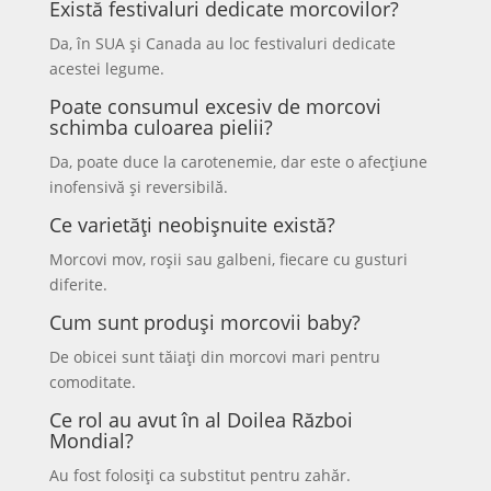
Există festivaluri dedicate morcovilor?
Da, în SUA și Canada au loc festivaluri dedicate
acestei legume.
Poate consumul excesiv de morcovi
schimba culoarea pielii?
Da, poate duce la carotenemie, dar este o afecțiune
inofensivă și reversibilă.
Ce varietăți neobișnuite există?
Morcovi mov, roșii sau galbeni, fiecare cu gusturi
diferite.
Cum sunt produși morcovii baby?
De obicei sunt tăiați din morcovi mari pentru
comoditate.
Ce rol au avut în al Doilea Război
Mondial?
Au fost folosiți ca substitut pentru zahăr.