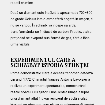
reacții chimice.
Dacă un diamant este încălzit la aproximativ 700–800
de grade Celsius într-o atmosferă bogată în oxigen, el
nu se va topi. În schimb, va începe să ardă,
transformându-se în dioxid de carbon. Practic, piatra
prețioasă se evaporă sub formă de gaz, fără a lăsa
urme vizibile.
EXPERIMENTUL CARE A
SCHIMBAT ISTORIA ȘTIINȚEI
Prima demonstrație clară a acestui fenomen datează
din anul 1772. Chimistul francez Antoine Lavoisier a
realizat un experiment spectaculos, concentrând
razele soarelui cu ajutorul unei lentile uriașe asupra
unui diamant aflat într-un recipient de sticlă sigilat.
Martorii au observat cum piatra se micșorează treptat