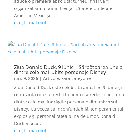
aduce o premieră absolută: turneul final va fi
organizat simultan în trei țări, Statele Unite ale
Americii, Mexic și...
citește mai mult
Ziua Donald Duck, 9 Iunie – Sărbătoarea uneia
dintre cele mai iubite personaje Disney
iun. 9, 2026
|
Articole
,
Fără categorie
Ziua Donald Duck este celebrată anual pe 9 iunie și
reprezintă ocazia perfectă pentru a redescoperi unul
dintre cele mai îndrăgite personaje din universul
Disney. Cu vocea sa inconfundabilă, temperamentul
exploziv și personalitatea plină de umor, Donald
Duck a făcut...
citește mai mult