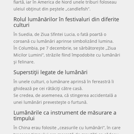
fiartă, iar în America de Nord unele triburi foloseau
uleiul obținut din peștele „candlefish”.
Rolul lumânărilor în festivaluri din diferite
culturi
În Suedia, de Ziua Sfintei Lucia, o fată poartă o
coroană cu lumânări aprinse simbolizând lumina.
În Columbia, pe 7 decembrie, se sărbătorește „Ziua
Micilor Lumini”, străzile fiind împodobite cu lumânări
și felinare.
Superstiții legate de lumânări
În unele culturi, o lumânare aprinsă în fereastră îi
ghidează pe cei rătăciți către casă.
Se credea, de asemenea, că stingerea accidentală a
unei lumânări prevestește o furtună.
Lumânările ca instrument de măsurare a
timpului
În China erau folosite „ceasurile cu lumânări”, în care