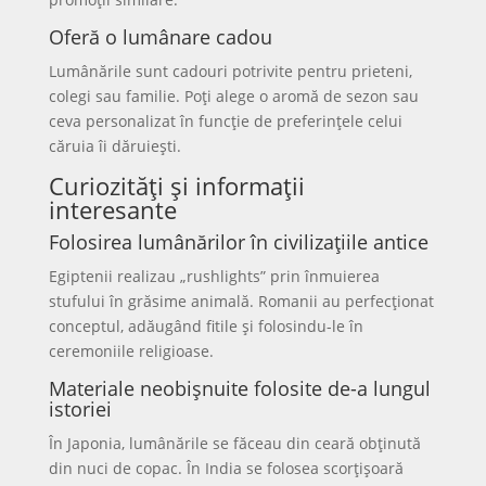
Oferă o lumânare cadou
Lumânările sunt cadouri potrivite pentru prieteni,
colegi sau familie. Poți alege o aromă de sezon sau
ceva personalizat în funcție de preferințele celui
căruia îi dăruiești.
Curiozități și informații
interesante
Folosirea lumânărilor în civilizațiile antice
Egiptenii realizau „rushlights” prin înmuierea
stufului în grăsime animală. Romanii au perfecționat
conceptul, adăugând fitile și folosindu-le în
ceremoniile religioase.
Materiale neobișnuite folosite de-a lungul
istoriei
În Japonia, lumânările se făceau din ceară obținută
din nuci de copac. În India se folosea scorțișoară