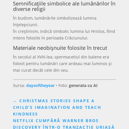
Semnificațiile simbolice ale lumânărilor în
diverse religii
În budism, lumânările simbolizează lumina
înțelepciunii.
În creștinism, indică simbolic lumina lui Hristos, fiind
intens folosite în perioada Crăciunului.
Materiale neobișnuite folosite în trecut
În secolul al XVIII-lea, spermacetiul din balene era
folosit pentru lumânări care ardeau mai luminos și
mai curat decât cele din seu.
Sursa:
daysoftheyear
• Foto:
generata cu AI
←
CHRISTMAS STORIES SHAPE A
CHILD’S IMAGINATION AND TEACH
KINDNESS
NETFLIX CUMPĂRĂ WARNER BROS
DISCOVERY ÎNTR-O TRANZACȚIE URIAȘĂ