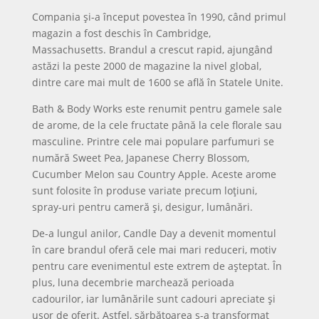
Compania și-a început povestea în 1990, când primul
magazin a fost deschis în Cambridge,
Massachusetts. Brandul a crescut rapid, ajungând
astăzi la peste 2000 de magazine la nivel global,
dintre care mai mult de 1600 se află în Statele Unite.
Bath & Body Works este renumit pentru gamele sale
de arome, de la cele fructate până la cele florale sau
masculine. Printre cele mai populare parfumuri se
numără Sweet Pea, Japanese Cherry Blossom,
Cucumber Melon sau Country Apple. Aceste arome
sunt folosite în produse variate precum loțiuni,
spray-uri pentru cameră și, desigur, lumânări.
De-a lungul anilor, Candle Day a devenit momentul
în care brandul oferă cele mai mari reduceri, motiv
pentru care evenimentul este extrem de așteptat. În
plus, luna decembrie marchează perioada
cadourilor, iar lumânările sunt cadouri apreciate și
ușor de oferit. Astfel, sărbătoarea s-a transformat