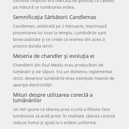
trecerea timpului era marcată de greutăți ce cădeau
pe măsură ce lumânarea ardea.
Semnificația Sărbătorii Candlemas
Candlemas, celebrată pe 2 februarie, marchează
prezentarea lui Iisus la templu. Lumânările sunt
binecuvântate și se crede că vremea din acea zi
prezice durata iernii.
Meseria de chandler și evoluția ei
Chandlerii din Evul Mediu erau producători de
lumânări și de săpun. Era un domeniu reglementat
strict, deoarece lumânările erau esențiale înainte de
apariția electricității.
Mituri despre utilizarea corectă a
lumânărilor
Un mit spune că tăierea prea scurtă a fitilului face
lumânarea să ardă prost. În realitate, tăierea corectă
reduce fumul și ajută la o ardere uniformă.