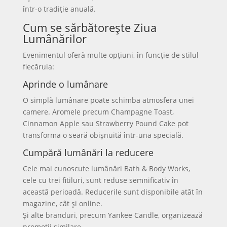
într-o tradiție anuală.
Cum se sărbătorește Ziua
Lumânărilor
Evenimentul oferă multe opțiuni, în funcție de stilul
fiecăruia:
Aprinde o lumânare
O simplă lumânare poate schimba atmosfera unei
camere. Aromele precum Champagne Toast,
Cinnamon Apple sau Strawberry Pound Cake pot
transforma o seară obișnuită într-una specială.
Cumpără lumânări la reducere
Cele mai cunoscute lumânări Bath & Body Works,
cele cu trei fitiluri, sunt reduse semnificativ în
această perioadă. Reducerile sunt disponibile atât în
magazine, cât și online.
Și alte branduri, precum Yankee Candle, organizează
promoții similare.