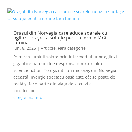
Orașul din Norvegia care aduce soarele cu
oglinzi uriașe ca soluție pentru iernile fără
lumină
iun. 8, 2026
|
Articole
,
Fără categorie
Primirea luminii solare prin intermediul unor oglinzi
gigantice pare o idee desprinsă dintr-un film
science-fiction. Totuși, într-un mic oraș din Norvegia,
această invenție spectaculoasă este cât se poate de
reală și face parte din viața de zi cu zi a
locuitorilor....
citește mai mult