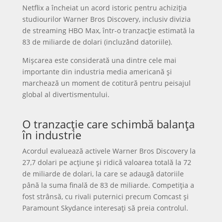
Netflix a încheiat un acord istoric pentru achiziția
studiourilor Warner Bros Discovery, inclusiv divizia
de streaming HBO Max, într-o tranzacție estimată la
83 de miliarde de dolari (incluzând datoriile).
Mișcarea este considerată una dintre cele mai
importante din industria media americană și
marchează un moment de cotitură pentru peisajul
global al divertismentului.
O tranzacție care schimbă balanța
în industrie
Acordul evaluează activele Warner Bros Discovery la
27,7 dolari pe acțiune și ridică valoarea totală la 72
de miliarde de dolari, la care se adaugă datoriile
până la suma finală de 83 de miliarde. Competiția a
fost strânsă, cu rivali puternici precum Comcast și
Paramount Skydance interesați să preia controlul.