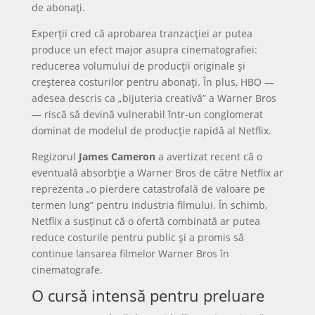
de abonați.
Experții cred că aprobarea tranzacției ar putea
produce un efect major asupra cinematografiei:
reducerea volumului de producții originale și
creșterea costurilor pentru abonați. În plus, HBO —
adesea descris ca „bijuteria creativă” a Warner Bros
— riscă să devină vulnerabil într-un conglomerat
dominat de modelul de producție rapidă al Netflix.
Regizorul
James Cameron
a avertizat recent că o
eventuală absorbție a Warner Bros de către Netflix ar
reprezenta „o pierdere catastrofală de valoare pe
termen lung” pentru industria filmului. În schimb,
Netflix a susținut că o ofertă combinată ar putea
reduce costurile pentru public și a promis să
continue lansarea filmelor Warner Bros în
cinematografe.
O cursă intensă pentru preluare