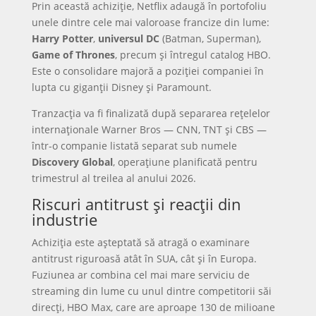
Prin această achiziție, Netflix adaugă în portofoliu
unele dintre cele mai valoroase francize din lume:
Harry Potter
,
universul DC
(Batman, Superman),
Game of Thrones
, precum și întregul catalog HBO.
Este o consolidare majoră a poziției companiei în
lupta cu giganții Disney și Paramount.
Tranzacția va fi finalizată după separarea rețelelor
internaționale Warner Bros — CNN, TNT și CBS —
într-o companie listată separat sub numele
Discovery Global
, operațiune planificată pentru
trimestrul al treilea al anului 2026.
Riscuri antitrust și reacții din
industrie
Achiziția este așteptată să atragă o examinare
antitrust riguroasă atât în SUA, cât și în Europa.
Fuziunea ar combina cel mai mare serviciu de
streaming din lume cu unul dintre competitorii săi
direcți, HBO Max, care are aproape 130 de milioane