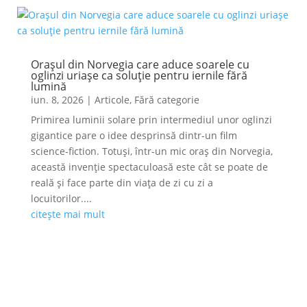
Orașul din Norvegia care aduce soarele cu
oglinzi uriașe ca soluție pentru iernile fără
lumină
iun. 8, 2026
|
Articole
,
Fără categorie
Primirea luminii solare prin intermediul unor oglinzi
gigantice pare o idee desprinsă dintr-un film
science-fiction. Totuși, într-un mic oraș din Norvegia,
această invenție spectaculoasă este cât se poate de
reală și face parte din viața de zi cu zi a
locuitorilor....
citește mai mult