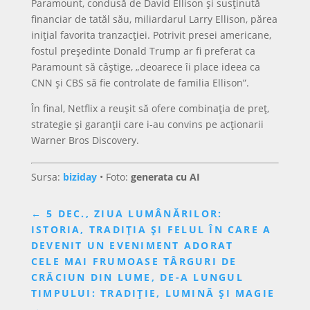
Paramount, condusă de David Ellison și susținută
financiar de tatăl său, miliardarul Larry Ellison, părea
inițial favorita tranzacției. Potrivit presei americane,
fostul președinte Donald Trump ar fi preferat ca
Paramount să câștige, „deoarece îi place ideea ca
CNN și CBS să fie controlate de familia Ellison”.
În final, Netflix a reușit să ofere combinația de preț,
strategie și garanții care i-au convins pe acționarii
Warner Bros Discovery.
Sursa:
biziday
• Foto:
generata cu AI
←
5 DEC., ZIUA LUMÂNĂRILOR:
ISTORIA, TRADIȚIA ȘI FELUL ÎN CARE A
DEVENIT UN EVENIMENT ADORAT
CELE MAI FRUMOASE TÂRGURI DE
CRĂCIUN DIN LUME, DE-A LUNGUL
TIMPULUI: TRADIȚIE, LUMINĂ ȘI MAGIE
→