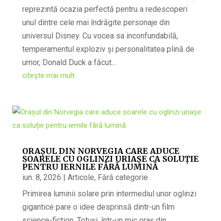
reprezintă ocazia perfectă pentru a redescoperi
unul dintre cele mai îndrăgite personaje din
universul Disney. Cu vocea sa inconfundabilă,
temperamentul exploziv și personalitatea plină de
umor, Donald Duck a făcut...
citește mai mult
ORAȘUL DIN NORVEGIA CARE ADUCE
SOARELE CU OGLINZI URIAȘE CA SOLUȚIE
PENTRU IERNILE FĂRĂ LUMINĂ
iun. 8, 2026
|
Articole
,
Fără categorie
Primirea luminii solare prin intermediul unor oglinzi
gigantice pare o idee desprinsă dintr-un film
science-fiction. Totuși, într-un mic oraș din