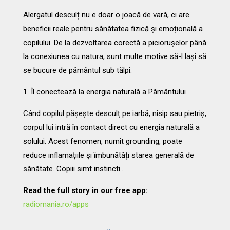
Alergatul desculț nu e doar o joacă de vară, ci are
beneficii reale pentru sănătatea fizică și emoțională a
copilului. De la dezvoltarea corectă a piciorușelor până
la conexiunea cu natura, sunt multe motive să-l lași să
se bucure de pământul sub tălpi.
1. Îl conectează la energia naturală a Pământului
Când copilul pășește desculț pe iarbă, nisip sau pietriș,
corpul lui intră în contact direct cu energia naturală a
solului. Acest fenomen, numit grounding, poate
reduce inflamațiile și îmbunătăți starea generală de
sănătate. Copiii simt instincti…
Read the full story in our free app:
radiomania.ro/apps