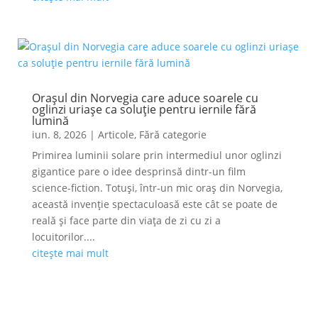
Orașul din Norvegia care aduce soarele cu
oglinzi uriașe ca soluție pentru iernile fără
lumină
iun. 8, 2026
|
Articole
,
Fără categorie
Primirea luminii solare prin intermediul unor oglinzi
gigantice pare o idee desprinsă dintr-un film
science-fiction. Totuși, într-un mic oraș din Norvegia,
această invenție spectaculoasă este cât se poate de
reală și face parte din viața de zi cu zi a
locuitorilor....
citește mai mult