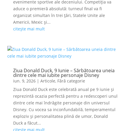
evenimente sportive ale deceniului. Competiția va
aduce o premieră absolută: turneul final va fi
organizat simultan în trei țări, Statele Unite ale
Americii, Mexic și...
citește mai mult
Ziua Donald Duck, 9 Iunie – Sărbătoarea uneia
dintre cele mai iubite personaje Disney
iun. 9, 2026
|
Articole
,
Fără categorie
Ziua Donald Duck este celebrată anual pe 9 iunie și
reprezintă ocazia perfectă pentru a redescoperi unul
dintre cele mai îndrăgite personaje din universul
Disney. Cu vocea sa inconfundabilă, temperamentul
exploziv și personalitatea plină de umor, Donald
Duck a făcut...
citește mai mult