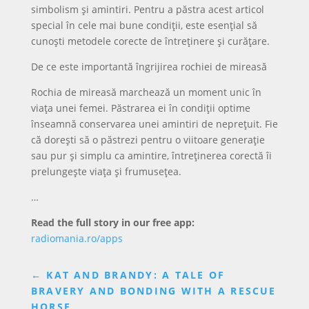
simbolism și amintiri. Pentru a păstra acest articol
special în cele mai bune condiții, este esențial să
cunoști metodele corecte de întreținere și curățare.
De ce este importantă îngrijirea rochiei de mireasă
Rochia de mireasă marchează un moment unic în
viața unei femei. Păstrarea ei în condiții optime
înseamnă conservarea unei amintiri de neprețuit. Fie
că dorești să o păstrezi pentru o viitoare generație
sau pur și simplu ca amintire, întreținerea corectă îi
prelungește viața și frumusețea.
…
Read the full story in our free app:
radiomania.ro/apps
←
KAT AND BRANDY: A TALE OF
BRAVERY AND BONDING WITH A RESCUE
HORSE