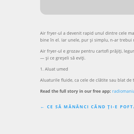
Air fryer-ul a devenit rapid unul dintre cele m
bine în el. Iar unele, pur și simplu, n-ar trebui
Air fryer-ul e grozav pentru cartofi prăjiți, l
— și ce greșeli să eviți.
1. Aluat umed
Aluaturile fluide, ca cele de clătite sau blat de 
Read the full story in our free app:
radiomani
←
CE SĂ MĂNÂNCI CÂND ȚI-E POFT