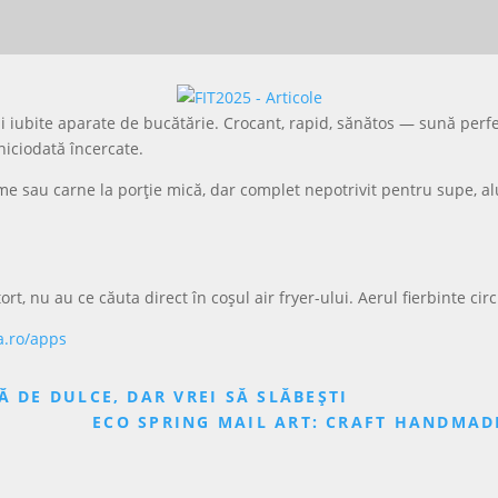
ai iubite aparate de bucătărie. Crocant, rapid, sănătos — sună perf
 niciodată încercate.
egume sau carne la porție mică, dar complet nepotrivit pentru supe, a
tort, nu au ce căuta direct în coșul air fryer-ului. Aerul fierbinte ci
a.ro/apps
Ă DE DULCE, DAR VREI SĂ SLĂBEȘTI
ECO SPRING MAIL ART: CRAFT HANDMAD