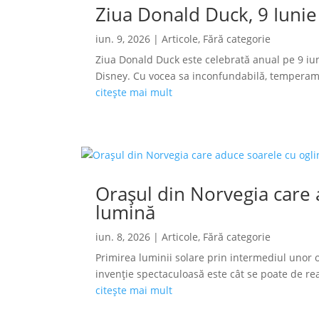
Ziua Donald Duck, 9 Iunie
iun. 9, 2026
|
Articole
,
Fără categorie
Ziua Donald Duck este celebrată anual pe 9 iun
Disney. Cu vocea sa inconfundabilă, temperamen
citește mai mult
Orașul din Norvegia care a
lumină
iun. 8, 2026
|
Articole
,
Fără categorie
Primirea luminii solare prin intermediul unor o
invenție spectaculoasă este cât se poate de reală
citește mai mult