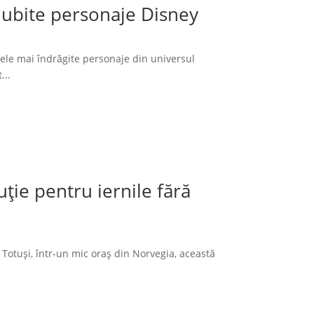
 iubite personaje Disney
cele mai îndrăgite personaje din universul
...
ție pentru iernile fără
 Totuși, într-un mic oraș din Norvegia, această