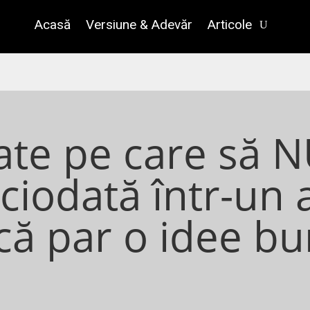
Acasă
Versiune & Adevăr
Articole
ate pe care să N
iciodată într-un a
că par o idee bu