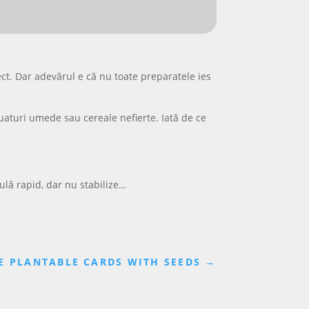
ect. Dar adevărul e că nu toate preparatele ies
luaturi umede sau cereale nefierte. Iată de ce
rculă rapid, dar nu stabilize…
E PLANTABLE CARDS WITH SEEDS
→