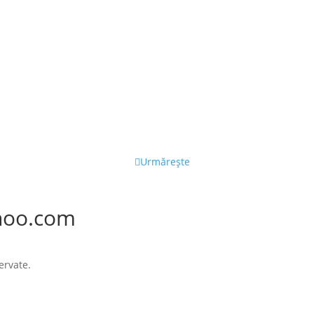
Urmărește
hoo.com
ervate.