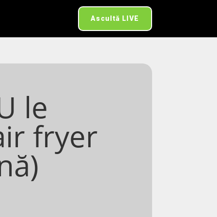
Ascultă LIVE
U le
ir fryer
nă)