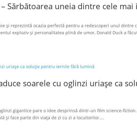
 – Sărbătoarea uneia dintre cele mai
ie și reprezintă ocazia perfectă pentru a redescoperi unul dintre 
tul exploziv și personalitatea plină de umor, Donald Duck a făcut
duce soarele cu oglinzi uriașe ca solu
glinzi gigantice pare o idee desprinsă dintr-un film science-fiction.
 și face parte din viața de zi cu zi a locuitorilor....