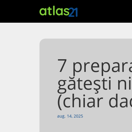
7 prepar
gătești n
(chiar da
aug. 14, 2025