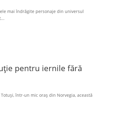
cele mai îndrăgite personaje din universul
...
ție pentru iernile fără
 Totuși, într-un mic oraș din Norvegia, această