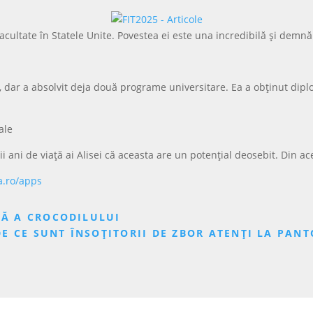
acultate în Statele Unite. Povestea ei este una incredibilă și demnă
ni, dar a absolvit deja două programe universitare. Ea a obținut dipl
ale
mii ani de viață ai Alisei că aceasta are un potențial deosebit. Din a
a.ro/apps
LĂ A CROCODILULUI
DE CE SUNT ÎNSOȚITORII DE ZBOR ATENȚI LA PANT