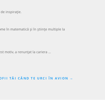
 de inspirație.
ome în matematică și în științe multiple la
cest motiv, a renunțat la cariera …
OFII TĂI CÂND TE URCI ÎN AVION
→