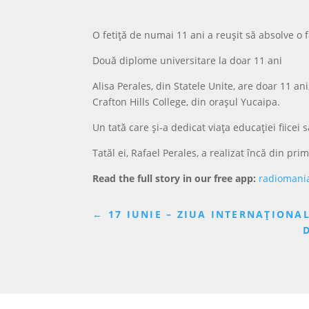
O fetiță de numai 11 ani a reușit să absolve o f
Două diplome universitare la doar 11 ani
Alisa Perales, din Statele Unite, are doar 11 a
Crafton Hills College, din orașul Yucaipa.
Un tată care și-a dedicat viața educației fiicei s
Tatăl ei, Rafael Perales, a realizat încă din pri
Read the full story in our free app:
radiomani
←
17 IUNIE – ZIUA INTERNAȚIONA