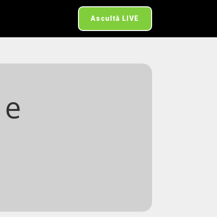
Ascultă LIVE
 e