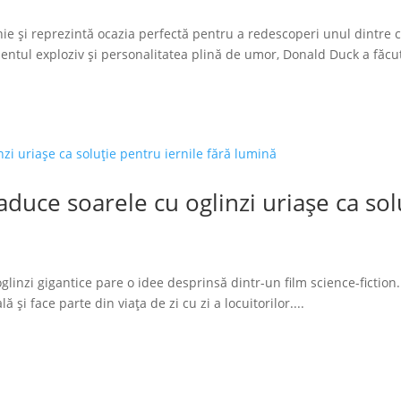
ie și reprezintă ocazia perfectă pentru a redescoperi unul dintre 
tul exploziv și personalitatea plină de umor, Donald Duck a făcut
duce soarele cu oglinzi uriașe ca solu
glinzi gigantice pare o idee desprinsă dintr-un film science-fiction.
 și face parte din viața de zi cu zi a locuitorilor....