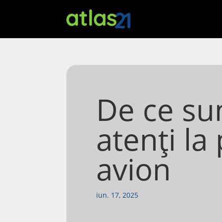
De ce sun
atenți la 
avion
iun. 17, 2025