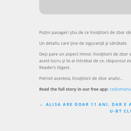
Puțini pasageri știu de ce însoțitorii de zbor o
Un detaliu care ține de siguranță și sănătate
Deși pare un aspect minor, însoțitorii de zbor s
acest lucru și te-ai întrebat de ce, răspunsul e
Reader’s Digest.
Potrivit acesteia, însoțitorii de zbor analiz…
Read the full story in our free app:
radiomani
←
ALISA ARE DOAR 11 ANI, DAR E
U-BT CL