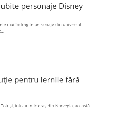
 iubite personaje Disney
cele mai îndrăgite personaje din universul
...
ție pentru iernile fără
 Totuși, într-un mic oraș din Norvegia, această