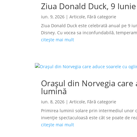
Ziua Donald Duck, 9 Iunie
iun. 9, 2026
|
Articole
,
Fără categorie
Ziua Donald Duck este celebrată anual pe 9 iun
Disney. Cu vocea sa inconfundabilă, temperamen
citește mai mult
Orașul din Norvegia care a
lumină
iun. 8, 2026
|
Articole
,
Fără categorie
Primirea luminii solare prin intermediul unor o
invenție spectaculoasă este cât se poate de reală
citește mai mult