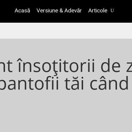
Acasă
Versiune & Adevăr
Articole
t însoțitorii de 
pantofii tăi când