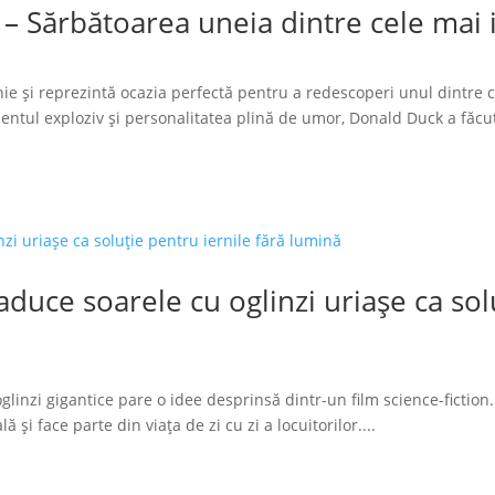
 – Sărbătoarea uneia dintre cele mai
ie și reprezintă ocazia perfectă pentru a redescoperi unul dintre 
tul exploziv și personalitatea plină de umor, Donald Duck a făcut
duce soarele cu oglinzi uriașe ca solu
glinzi gigantice pare o idee desprinsă dintr-un film science-fiction.
 și face parte din viața de zi cu zi a locuitorilor....