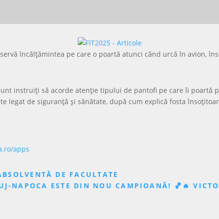
bservă încălțămintea pe care o poartă atunci când urcă în avion, însă 
unt instruiți să acorde atenție tipului de pantofi pe care îi poartă 
ste legat de siguranță și sănătate, după cum explică fosta însoțitoar
a.ro/apps
 ABSOLVENTĂ DE FACULTATE
UJ-NAPOCA ESTE DIN NOU CAMPIOANĂ! 🏀🔥 VICT