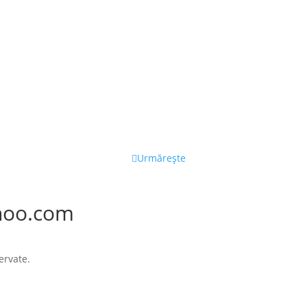
Urmărește
hoo.com
ervate.