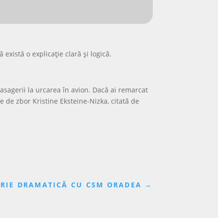
există o explicație clară și logică.
pasagerii la urcarea în avion. Dacă ai remarcat
e de zbor Kristine Eksteine-Nizka, citată de
ORIE DRAMATICĂ CU CSM ORADEA
→