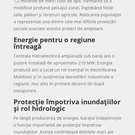
1,2 miliarde de metri cubi de apă. Formarea sa a
modificat profund peisajul zonei, înglobând foste
sate, păduri și terenuri agricole. Relocarea populației
a reprezentat una dintre cele mai dificile provocări
sociale asociate acestui proiect de amploare.
Energie pentru o regiune
întreagă
Centrala hidroelectrică amplasată sub baraj are o
putere instalată de aproximativ 210 MW. Energia
produsă aici a jucat un rol esențial în electrificarea
Moldovei și în susținerea dezvoltării industriale a
regiunii, mai ales în primele decenii de după
inaugurare.
Protecție împotriva inundațiilor
și rol hidrologic
Pe lângă producerea de energie, barajul îndeplinește
o funcție importantă de protecție împotriva
inundațiilor. Acesta controlează debitele mari ale