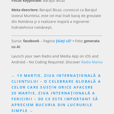
Focus Keyphrase:
Barajul Bicaz
Meta descriere:
Barajul Bicaz, cunoscut ca Barajul
Izvorul Muntelui, este cel mai înalt baraj de greutate
din România și o realizare majoră a ingineriei
hidrotehnice românești.
Sursa:
facebook
– Pagina
Știați că?
•
Foto
: generata
cu AI
Launch your own Radio and Media App on iOS and
Android – No Coding Required. Discover
Radio Mania
←
19 MARTIE, ZIUA INTERNAȚIONALĂ A
CLIENTULUI – O CELEBRARE GLOBALĂ A
CELOR CARE SUSȚIN ORICE AFACERE
20 MARTIE, ZIUA INTERNAȚIONALĂ A
FERICIRII – DE CE ESTE IMPORTANT SĂ
APRECIEM BUCURIA DIN LUCRURILE
SIMPLE
→