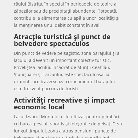
râului Bistrița, în special în perioadele de topire a
zăpezilor sau de precipitații abundente. Totodată,
contribuie la alimentarea cu apă a unor localități și
la menținerea unui debit constant în aval.
Atracție turistică și punct de
belvedere spectaculos
Din punct de vedere peisagistic, zona barajului și a
lacului a devenit un important obiectiv turistic.
Priveliștea lacului, încadrat de Munții Ceahlău,
Stânișoarei și Tarcăului, este spectaculoasă, iar
drumul care traversează coronamentul barajului
este frecvent parcurs de turiști.
Activități recreative și impact
economic local
Lacul Izvorul Muntelui este utilizat pentru plimbări
cu barca, pescuit sportiv și fotografie de peisaj. De-a
lungul timpului, zona a atras pensiuni, puncte de
belvedere și mici porturi turistice, contribuind