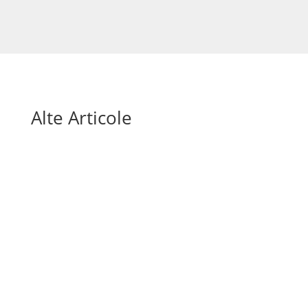
Alte Articole
Mai sunt doar câteva săptămâni până la startul
Cupei Mondiale 2026, unul dintre cele mai
așteptate evenimente sportive ale deceniului.
Competiția va aduce o premieră absolută: