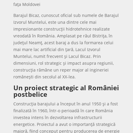
Barajul Bicaz, cunoscut oficial sub numele de Barajul
Izvorul Muntelui, este una dintre cele mai
impresionante construcții hidrotehnice realizate
vreodată în România. Amplasat pe râul Bistrița, în
județul Neamț, acest baraj a dus la formarea celui
mai mare lac artificial din țară, Lacul Izvorul
Muntelui, numit frecvent și Lacul Bicaz. Prin
dimensiuni, rol strategic și impact asupra regiunii,
construcția rămâne un reper major al ingineriei
românești din secolul al XX-lea.
Un proiect strategic al României
postbelice
Construcția barajului a început în anul 1950 și a fost
finalizată în 1960, într-o perioadă în care România
investea intens în dezvoltarea infrastructurii
energetice. Proiectul a avut o importanță strategică
majoră, fiind conceput pentru producerea de energie