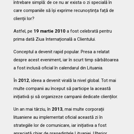
întrebare simplă: de ce nu ar exista o zi specială în
care companiile să își exprime recunoștința față de
clienții lor?
Astfel, pe
19 martie 2010
a fost celebrată pentru
prima dată Ziua Internațională a Clientului.
Conceptul a devenit rapid popular. Presa a relatat
despre acest eveniment, iar în scurt timp sărbătoarea
a fost inclusă oficial în calendarul din Lituania.
În
2012
, ideea a devenit virală la nivel global. Tot mai
multe companii au început să participe la această
inițiativă și să organizeze campanii dedicate clienților.
Un an mai târziu, în
2013
, mai multe corporații
lituaniene au implementat oficial această zi în
strategiile lor de comunicare, iar inițiativa a fost
apreciată chiar de președintele Lituaniei. Ulterior,