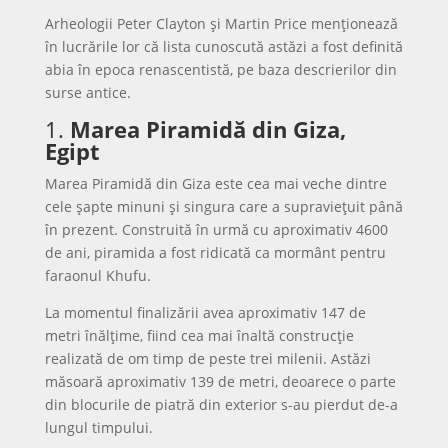
Arheologii Peter Clayton și Martin Price menționează
în lucrările lor că lista cunoscută astăzi a fost definită
abia în epoca renascentistă, pe baza descrierilor din
surse antice.
1.
Marea Piramidă din Giza,
Egipt
Marea Piramidă din Giza este cea mai veche dintre
cele șapte minuni și singura care a supraviețuit până
în prezent. Construită în urmă cu aproximativ 4600
de ani, piramida a fost ridicată ca mormânt pentru
faraonul Khufu.
La momentul finalizării avea aproximativ 147 de
metri înălțime, fiind cea mai înaltă construcție
realizată de om timp de peste trei milenii. Astăzi
măsoară aproximativ 139 de metri, deoarece o parte
din blocurile de piatră din exterior s-au pierdut de-a
lungul timpului.