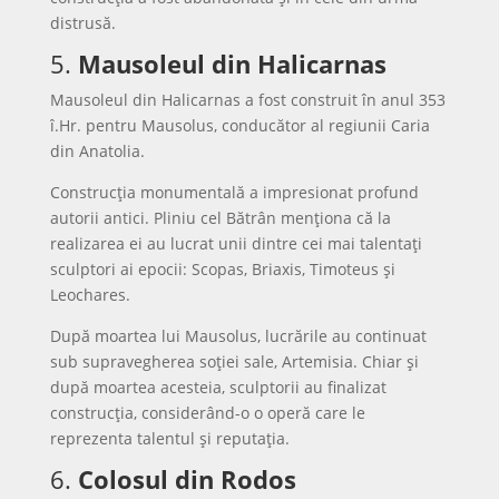
distrusă.
5.
Mausoleul din Halicarnas
Mausoleul din Halicarnas a fost construit în anul 353
î.Hr. pentru Mausolus, conducător al regiunii Caria
din Anatolia.
Construcția monumentală a impresionat profund
autorii antici. Pliniu cel Bătrân menționa că la
realizarea ei au lucrat unii dintre cei mai talentați
sculptori ai epocii: Scopas, Briaxis, Timoteus și
Leochares.
După moartea lui Mausolus, lucrările au continuat
sub supravegherea soției sale, Artemisia. Chiar și
după moartea acesteia, sculptorii au finalizat
construcția, considerând-o o operă care le
reprezenta talentul și reputația.
6.
Colosul din Rodos