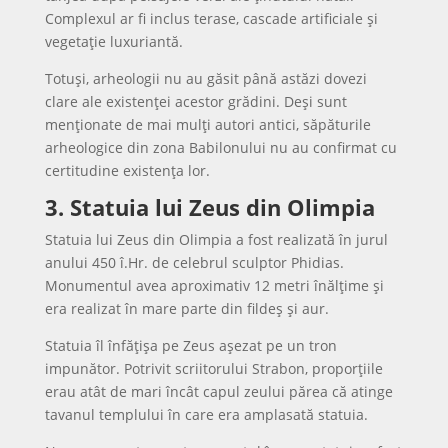
Complexul ar fi inclus terase, cascade artificiale și
vegetație luxuriantă.
Totuși, arheologii nu au găsit până astăzi dovezi
clare ale existenței acestor grădini. Deși sunt
menționate de mai mulți autori antici, săpăturile
arheologice din zona Babilonului nu au confirmat cu
certitudine existența lor.
3. Statuia lui Zeus din Olimpia
Statuia lui Zeus din Olimpia a fost realizată în jurul
anului 450 î.Hr. de celebrul sculptor Phidias.
Monumentul avea aproximativ 12 metri înălțime și
era realizat în mare parte din fildeș și aur.
Statuia îl înfățișa pe Zeus așezat pe un tron
impunător. Potrivit scriitorului Strabon, proporțiile
erau atât de mari încât capul zeului părea că atinge
tavanul templului în care era amplasată statuia.