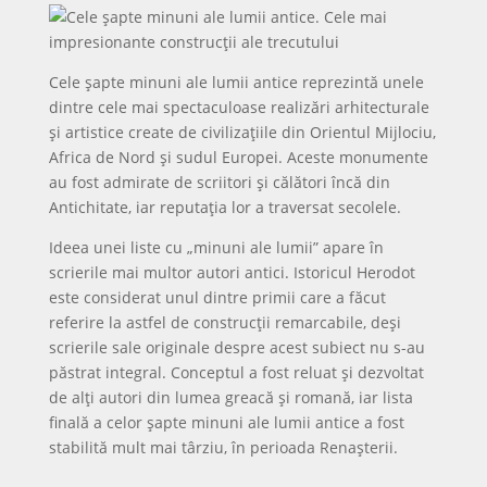
Cele șapte minuni ale lumii antice reprezintă unele
dintre cele mai spectaculoase realizări arhitecturale
și artistice create de civilizațiile din Orientul Mijlociu,
Africa de Nord și sudul Europei. Aceste monumente
au fost admirate de scriitori și călători încă din
Antichitate, iar reputația lor a traversat secolele.
Ideea unei liste cu „minuni ale lumii” apare în
scrierile mai multor autori antici. Istoricul Herodot
este considerat unul dintre primii care a făcut
referire la astfel de construcții remarcabile, deși
scrierile sale originale despre acest subiect nu s-au
păstrat integral. Conceptul a fost reluat și dezvoltat
de alți autori din lumea greacă și romană, iar lista
finală a celor șapte minuni ale lumii antice a fost
stabilită mult mai târziu, în perioada Renașterii.