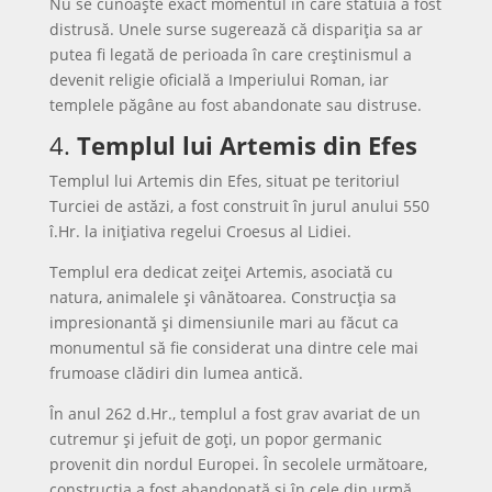
Nu se cunoaște exact momentul în care statuia a fost
distrusă. Unele surse sugerează că dispariția sa ar
putea fi legată de perioada în care creștinismul a
devenit religie oficială a Imperiului Roman, iar
templele păgâne au fost abandonate sau distruse.
4.
Templul lui Artemis din Efes
Templul lui Artemis din Efes, situat pe teritoriul
Turciei de astăzi, a fost construit în jurul anului 550
î.Hr. la inițiativa regelui Croesus al Lidiei.
Templul era dedicat zeiței Artemis, asociată cu
natura, animalele și vânătoarea. Construcția sa
impresionantă și dimensiunile mari au făcut ca
monumentul să fie considerat una dintre cele mai
frumoase clădiri din lumea antică.
În anul 262 d.Hr., templul a fost grav avariat de un
cutremur și jefuit de goți, un popor germanic
provenit din nordul Europei. În secolele următoare,
construcția a fost abandonată și în cele din urmă