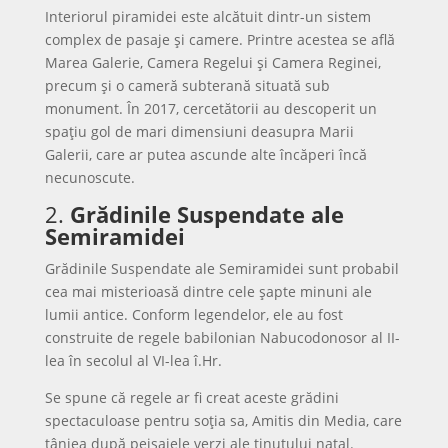
Interiorul piramidei este alcătuit dintr-un sistem
complex de pasaje și camere. Printre acestea se află
Marea Galerie, Camera Regelui și Camera Reginei,
precum și o cameră subterană situată sub
monument. În 2017, cercetătorii au descoperit un
spațiu gol de mari dimensiuni deasupra Marii
Galerii, care ar putea ascunde alte încăperi încă
necunoscute.
2.
Grădinile Suspendate ale
Semiramidei
Grădinile Suspendate ale Semiramidei sunt probabil
cea mai misterioasă dintre cele șapte minuni ale
lumii antice. Conform legendelor, ele au fost
construite de regele babilonian Nabucodonosor al II-
lea în secolul al VI-lea î.Hr.
Se spune că regele ar fi creat aceste grădini
spectaculoase pentru soția sa, Amitis din Media, care
tânjea după peisajele verzi ale ținutului natal.