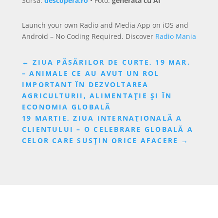
Sursa:
descopera.ro
• Foto:
generata cu AI
Launch your own Radio and Media App on iOS and
Android – No Coding Required. Discover
Radio Mania
←
ZIUA PĂSĂRILOR DE CURTE, 19 MAR.
– ANIMALE CE AU AVUT UN ROL
IMPORTANT ÎN DEZVOLTAREA
AGRICULTURII, ALIMENTAȚIE ȘI ÎN
ECONOMIA GLOBALĂ
19 MARTIE, ZIUA INTERNAȚIONALĂ A
CLIENTULUI – O CELEBRARE GLOBALĂ A
CELOR CARE SUSȚIN ORICE AFACERE
→