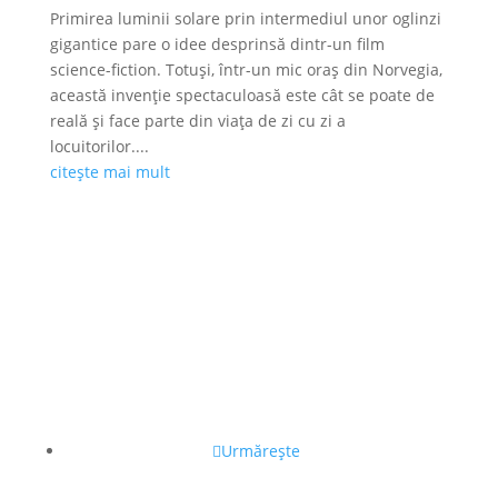
Primirea luminii solare prin intermediul unor oglinzi
gigantice pare o idee desprinsă dintr-un film
science-fiction. Totuși, într-un mic oraș din Norvegia,
această invenție spectaculoasă este cât se poate de
reală și face parte din viața de zi cu zi a
locuitorilor....
citește mai mult
Urmărește