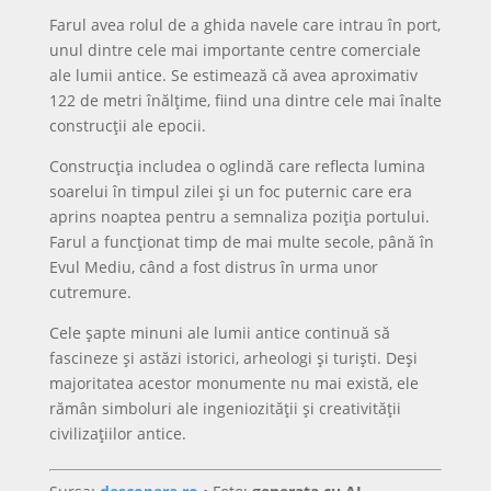
Farul avea rolul de a ghida navele care intrau în port,
unul dintre cele mai importante centre comerciale
ale lumii antice. Se estimează că avea aproximativ
122 de metri înălțime, fiind una dintre cele mai înalte
construcții ale epocii.
Construcția includea o oglindă care reflecta lumina
soarelui în timpul zilei și un foc puternic care era
aprins noaptea pentru a semnaliza poziția portului.
Farul a funcționat timp de mai multe secole, până în
Evul Mediu, când a fost distrus în urma unor
cutremure.
Cele șapte minuni ale lumii antice continuă să
fascineze și astăzi istorici, arheologi și turiști. Deși
majoritatea acestor monumente nu mai există, ele
rămân simboluri ale ingeniozității și creativității
civilizațiilor antice.